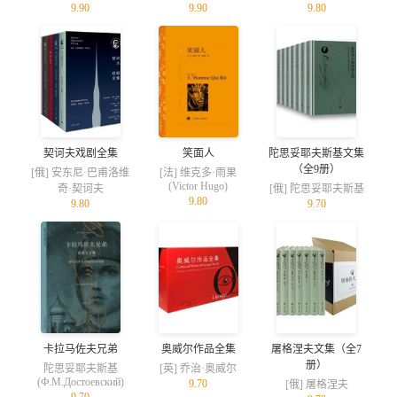
9.90
9.90
9.80
契诃夫戏剧全集
笑面人
陀思妥耶夫斯基文集
（全9册）
[俄] 安东尼·巴甫洛维
[法] 维克多·雨果
(Victor Hugo)
奇·契诃夫
[俄] 陀思妥耶夫斯基
9.80
9.80
9.70
卡拉马佐夫兄弟
奥威尔作品全集
屠格涅夫文集（全7
册）
陀思妥耶夫斯基
[英] 乔治·奥威尔
(Ф.М.Достоевский)
9.70
[俄] 屠格涅夫