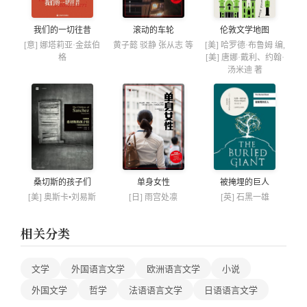
我们的一切往昔
滚动的车轮
伦敦文学地图
[意] 娜塔莉亚·金兹伯
黄子懿 驳静 张从志 等
[美] 哈罗德·布鲁姆 编,
格
[美] 唐娜·戴利、约翰·
汤米迪 著
桑切斯的孩子们
单身女性
被掩埋的巨人
[美] 奥斯卡•刘易斯
[日] 雨宫处凛
[英] 石黑一雄
相关分类
文学
外国语言文学
欧洲语言文学
小说
外国文学
哲学
法语语言文学
日语语言文学