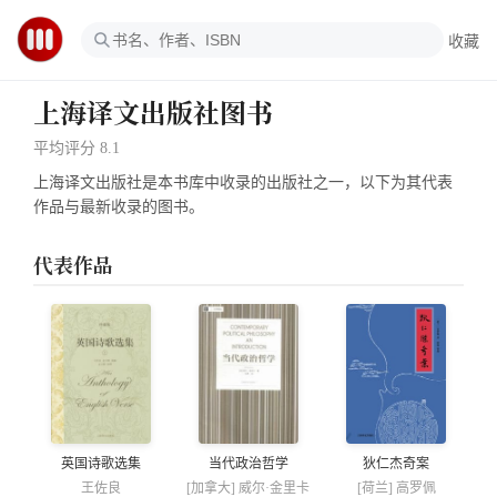
收藏
上海译文出版社
图书
平均评分
8.1
上海译文出版社
是本书库中收录的出版社之一，以下为其代表
作品与最新收录的图书。
代表作品
英国诗歌选集
当代政治哲学
狄仁杰奇案
王佐良
[加拿大] 威尔·金里卡
[荷兰] 高罗佩