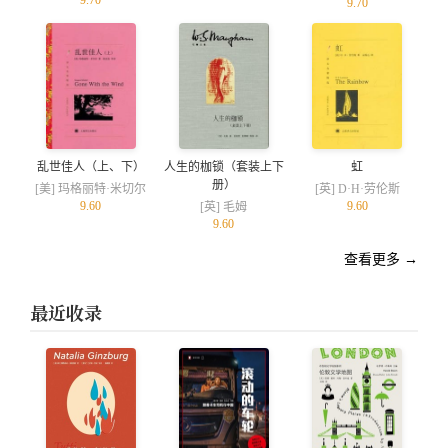
9.70
9.70
乱世佳人（上、下）
人生的枷锁（套装上下
虹
册）
[美] 玛格丽特·米切尔
[英] D·H·劳伦斯
9.60
9.60
[英] 毛姆
9.60
查看更多 →
最近收录