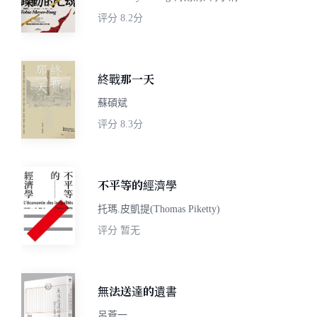
评分
8.2分
終戰那一天
蘇碩斌
评分
8.3分
不平等的經濟學
托瑪.皮凱提(Thomas Piketty)
评分
暂无
無法送達的遺書
呂蒼一