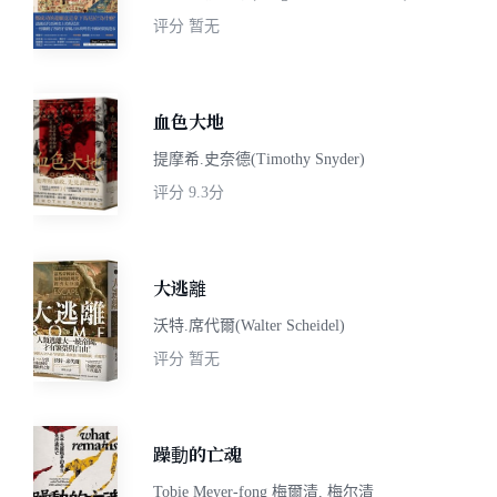
评分
暂无
血色大地
提摩希.史奈德(Timothy Snyder)
评分
9.3分
大逃離
沃特.席代爾(Walter Scheidel)
评分
暂无
躁動的亡魂
Tobie Meyer-fong 梅爾清, 梅尔清