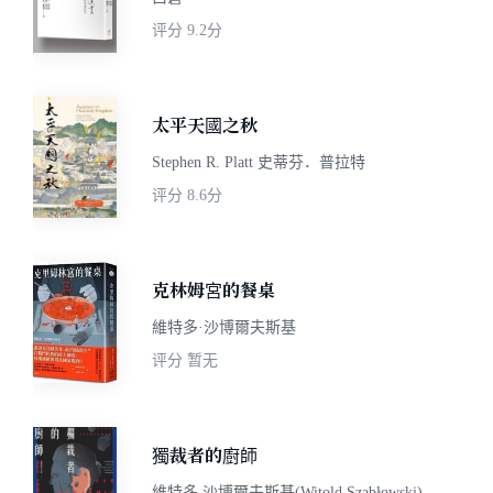
评分
9.2分
太平天國之秋
Stephen R. Platt 史蒂芬．普拉特
评分
8.6分
克林姆宮的餐桌
維特多·沙博爾夫斯基
评分
暂无
獨裁者的廚師
維特多.沙博爾夫斯基(Witold Szabłowski)