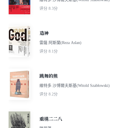
评分
8.3分
造神
雷薩.阿斯蘭(Reza Aslan)
评分
8.1分
跳舞的熊
維特多.沙博爾夫斯基(Witold Szabłowski)
评分
8.2分
重構二二八