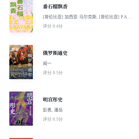
番石榴飘香
[哥伦比亚] 加西亚·马尔克斯, [哥伦比亚] P.A.
门多萨
评分
8.4分
俄罗斯通史
闻一
评分
8.5分
明宫彤史
彭勇, 潘岳
评分
8.5分