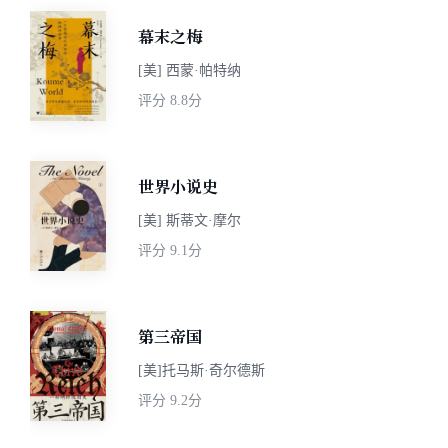
幕末之梅
[美] 西蒙·帕特纳
评分
8.8分
世界小说史
[美] 斯蒂文·摩尔
评分
9.1分
第三帝国
[美]托马斯·奇尔德斯
评分
9.2分