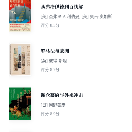
从弗洛伊德到百忧解
[美] 杰弗里·A.利伯曼, [美] 奥吉·奥加斯
评分
8.5分
罗马法与欧洲
[英] 彼得·斯坦
评分
8.7分
镰仓幕府与外来冲击
[日] 网野善彦
评分
8.9分