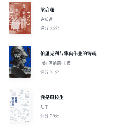
梁启超
许知远
评分
8.5分
伯里克利与雅典伟业的铸就
[美] 唐纳德·卡根
评分
9.1分
我是职校生
陆千一
评分
7.9分