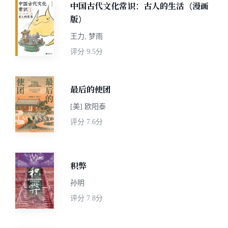
中国古代文化常识：古人的生活（漫画
版）
王力, 梦雨
评分
9.5分
最后的使团
[美] 欧阳泰
评分
7.6分
积弊
孙明
评分
7.8分