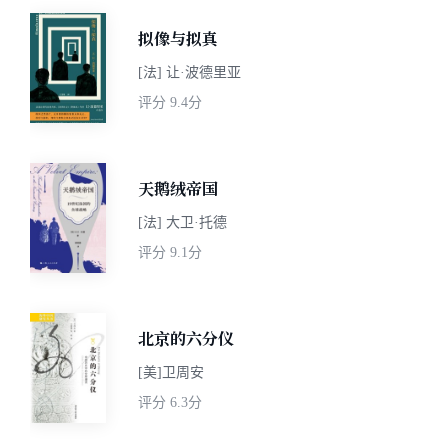
拟像与拟真
[法] 让·波德里亚
评分
9.4分
天鹅绒帝国
[法] 大卫·托德
评分
9.1分
北京的六分仪
[美]卫周安
评分
6.3分