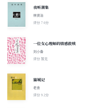
夜听潮集
林贤治
评分
7.6分
一位女心理师的情感救赎
刘小备
评分
暂无
猫城记
老舍
评分
9.2分