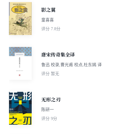
影之翼
童喜喜
评分
7.8分
唐宋传奇集全译
鲁迅 校录,曹光甫 校点,杜东嫣 译
评分
暂无
无形之刃
陈研一
评分
9分