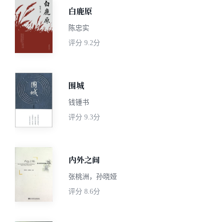
白鹿原
陈忠实
评分
9.2分
围城
钱锺书
评分
9.3分
内外之间
张桃洲，孙晓娅
评分
8.6分