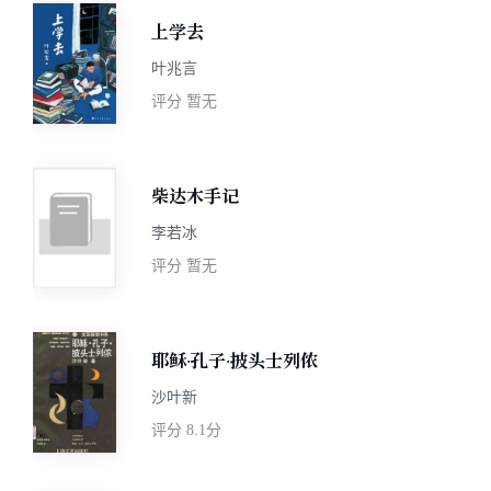
上学去
叶兆言
评分
暂无
柴达木手记
李若冰
评分
暂无
耶稣·孔子·披头士列侬
沙叶新
评分
8.1分