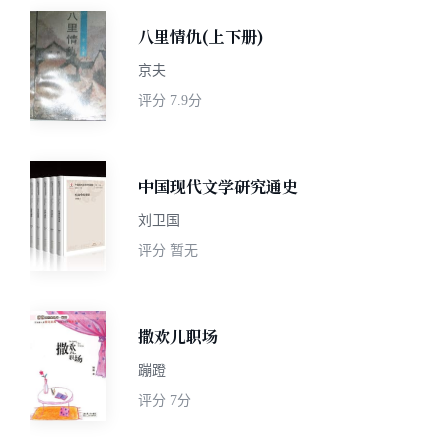
八里情仇(上下册)
京夫
评分
7.9分
中国现代文学研究通史
刘卫国
评分
暂无
撒欢儿职场
蹦蹬
评分
7分