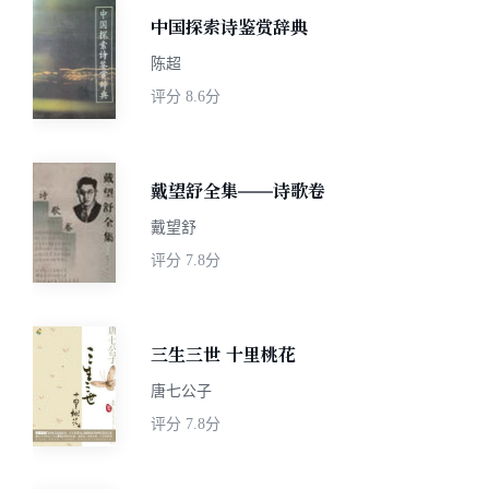
中国探索诗鉴赏辞典
陈超
评分
8.6分
戴望舒全集——诗歌卷
戴望舒
评分
7.8分
三生三世 十里桃花
唐七公子
评分
7.8分