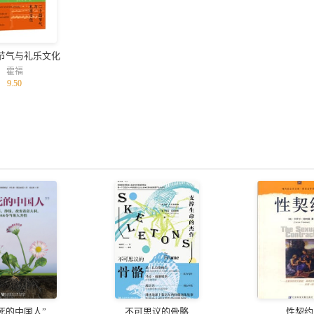
节气与礼乐文化
霍福
9.50
死的中国人”
不可思议的骨骼
性契约