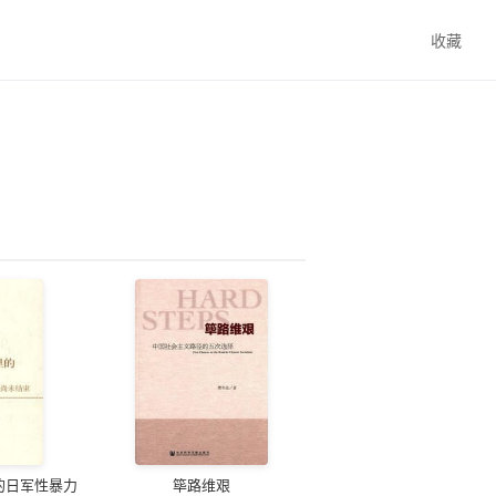
收藏
的日军性暴力
筚路维艰