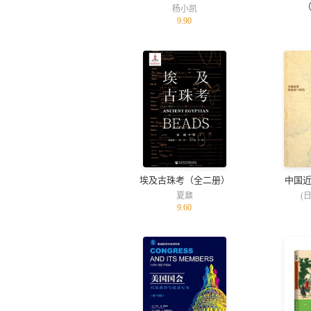
杨小凯
9.90
埃及古珠考（全二册）
中国
夏鼐
(
9.60