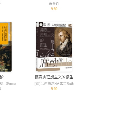
子
萧冬连
9.60
论
德意志理想主义的诞生
德（Emma
[德]吕迪格尔•萨弗兰斯基
9.60
d）