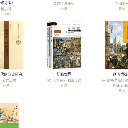
（修订版）
沈志华 总主编
石田米
9.60
9.60
杨小凯
9.80
近代财政史研究
征服世界
经济情操
日) 岩井茂树
[德]沃尔夫冈·赖因哈德
[英]艾玛•罗斯柴尔
9.60
9.60
Rothschil
9.60