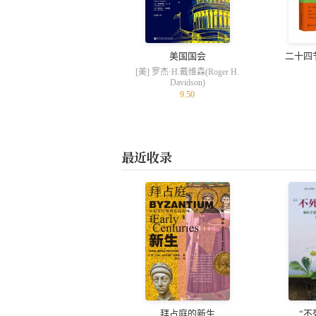
美国国会
二十四
[美] 罗杰·H.戴维森(Roger H.
Davidson)
9.50
最近收录
拜占庭的新生
“不