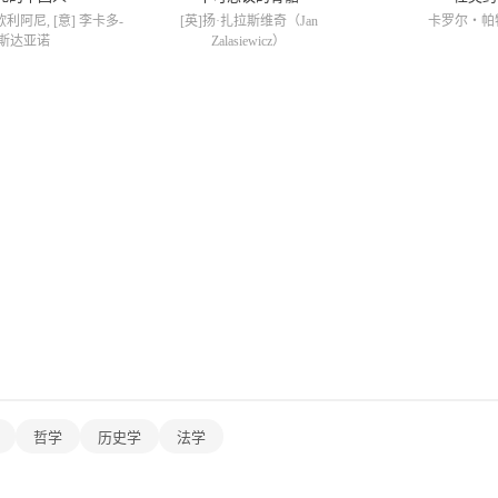
欧利阿尼, [意] 李卡多-
[英]扬·扎拉斯维奇（Jan
卡罗尔・帕
斯达亚诺
Zalasiewicz）
哲学
历史学
法学