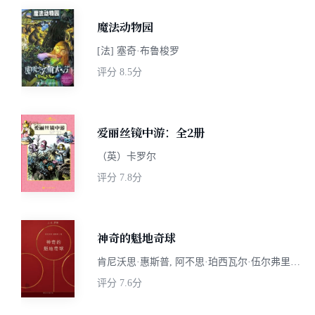
魔法动物园
[法] 塞奇·布鲁梭罗
评分
8.5分
爱丽丝镜中游：全2册
（英）卡罗尔
评分
7.8分
神奇的魁地奇球
肯尼沃思·惠斯普, 阿不思·珀西瓦尔·伍尔弗里克
·布赖恩·邓布利多, J. K. 罗琳
评分
7.6分