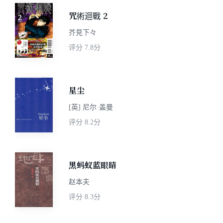
咒術迴戰 2
芥見下々
评分
7.8分
星尘
[英] 尼尔·盖曼
评分
8.2分
黑蚂蚁蓝眼睛
赵本夫
评分
8.3分