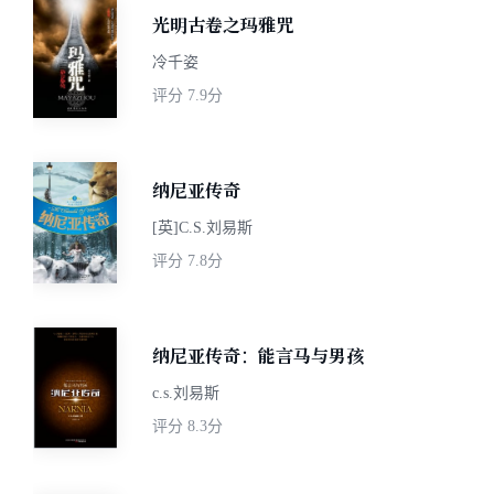
光明古卷之玛雅咒
冷千姿
评分
7.9分
纳尼亚传奇
[英]C.S.刘易斯
评分
7.8分
纳尼亚传奇：能言马与男孩
c.s.刘易斯
评分
8.3分