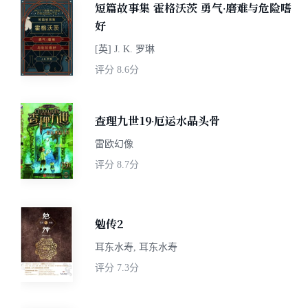
短篇故事集 霍格沃茨 勇气·磨难与危险嗜
好
[英] J. K. 罗琳
评分
8.6分
查理九世19·厄运水晶头骨
雷欧幻像
评分
8.7分
勉传2
耳东水寿, 耳东水寿
评分
7.3分