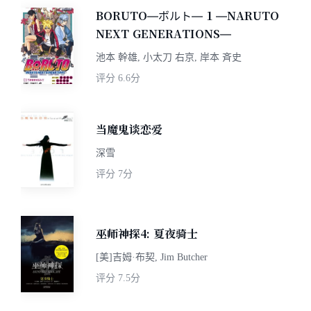
BORUTO―ボルト― 1 ―NARUTO
NEXT GENERATIONS―
池本 幹雄, 小太刀 右京, 岸本 斉史
评分
6.6分
当魔鬼谈恋爱
深雪
评分
7分
巫师神探4: 夏夜骑士
[美]吉姆·布契, Jim Butcher
评分
7.5分