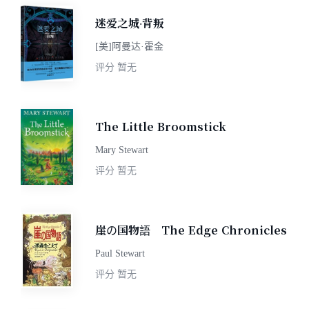
迷爱之城·背叛
[美]阿曼达·霍金
评分
暂无
The Little Broomstick
Mary Stewart
评分
暂无
崖の国物語 The Edge Chronicles
Paul Stewart
评分
暂无