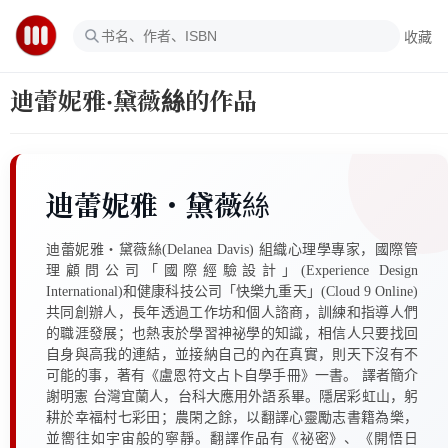
收藏
迪蕾妮雅‧黛薇絲的作品
迪蕾妮雅‧黛薇絲
迪蕾妮雅‧黛薇絲(Delanea Davis) 組織心理學專家，國際管
理顧問公司「國際經驗設計」(Experience Design
International)和健康科技公司「快樂九重天」(Cloud 9 Online)
共同創辦人，長年透過工作坊和個人諮商，訓練和指導人們
的職涯發展；也熱衷於學習神祕學的知識，相信人只要找回
自身與高我的連結，並接納自己的內在真實，則天下沒有不
可能的事，著有《盧恩符文占卜自學手冊》一書。 譯者簡介
謝明憲 台灣宜蘭人，台科大應用外語系畢。隱居彩虹山，躬
耕於幸福村七彩田；農閑之餘，以翻譯心靈勵志書籍為樂，
並嚮往如宇宙般的寧靜。翻譯作品有《祕密》、《開悟日