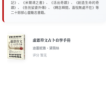
記》、《米爾達之書》、《活出奇蹟》、《創造生命的奇
蹟》、《告別娑婆外傳》、《轉念瞬間，喜悅無處不在》等
二十餘部心靈勵志書籍。
盧恩符文占卜自學手冊
迪蕾妮雅‧黛薇絲
评分
暂无