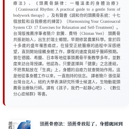
療法》、《頭薦骨韻律：一種溫柔的身體治療》
（Craniosacral Rhythm: A practical guide to a gentle form of
bodywork therapy），及有聲書《調和你的頭薦骨系統：十七
個放鬆和自我療癒的練習》（Harmonizing Your Craniosacral
System CD: 17 Exercises for Relaxation and Self-Treatment）。
台灣版推薦序筆者簡介 欽騰．費特（Chintan Veet） 頭薦骨
共振創始人，出生於瑞士鄉間，早期修習農業科學。曾於四
十多歲的盛年罹患癌症，在接受正統醫療的過程中深感絕
望，直到開始接觸身體工作，康復的速度竟超乎醫師預期。
曾在德國、希臘、日本等地從事頭薦骨平衡教學多年，並數
度來訪台灣授課。他認為，只要選擇與「健康」之念連結，
不把焦點放在「生病」上，身體的自癒力就會開始作用。這
是他從事身體工作以來，一直抱持的信念。 譯者簡介 張佳棻
台灣台北人，紐約大學表演研究所博士候選人，生物動能頭
薦骨治療執行師。譯有《孩子，我們一起靜心吧》、《數位
分心症候群》等書。
頭薦骨療法：頭薦骨放鬆了，身體就回到