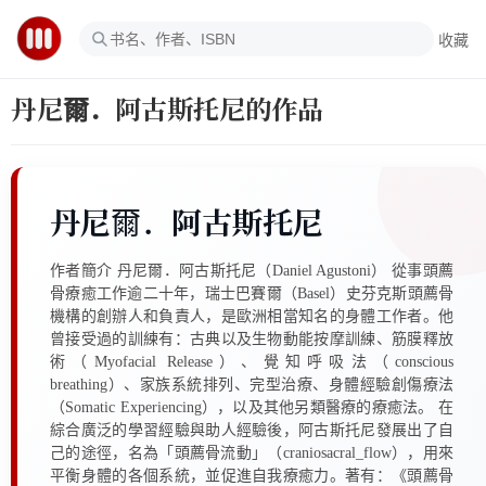
收藏
丹尼爾．阿古斯托尼的作品
丹尼爾．阿古斯托尼
作者簡介 丹尼爾．阿古斯托尼（Daniel Agustoni） 從事頭薦
骨療癒工作逾二十年，瑞士巴賽爾（Basel）史芬克斯頭薦骨
機構的創辦人和負責人，是歐洲相當知名的身體工作者。他
曾接受過的訓練有：古典以及生物動能按摩訓練、筋膜釋放
術（Myofacial Release）、覺知呼吸法（conscious
breathing）、家族系統排列、完型治療、身體經驗創傷療法
（Somatic Experiencing），以及其他另類醫療的療癒法。 在
綜合廣泛的學習經驗與助人經驗後，阿古斯托尼發展出了自
己的途徑，名為「頭薦骨流動」（craniosacral_flow），用來
平衡身體的各個系統，並促進自我療癒力。著有：《頭薦骨