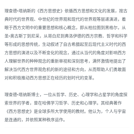
理查德•塔纳斯的《西方思想史》依循西方思想和文化的发展，按古
典时代的世界观、中世纪的世界观和现代的世界观等层递演进，着
眼于西方文明中的重要思想和核心概念，即从柏拉图到黑格尔，从
圣•奥古斯丁到尼采，从哥白尼到弗洛伊德的西方宗教、哲学和科学
等形成的思想传统，生动叙述了自古希腊起至后现代主义时代的西
方思想的演进以及不断变化的观念，通过从当代的角度对影响西方
人理解世界的种种观念的重新审视和深刻思考，满怀激情地提出了
解决当代西方世界观危机的新的途径和方向，从而帮助人们勇敢面
对和积极推动西方思想正在经历的划时代的变革。
理查德•塔纳斯博士，一位从哲学、历史、心理学和占星学的角度探
索世界的学者，曾在哈佛学习哲学、历史和心理学。其经典著作
《西方思想史》是全球多所大学使用的教材。他认为，个人与宇宙
是连通的，并依照某种秩序运作。