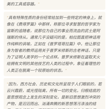
"
美的工具或容器。
"
具有特殊性质的身份经常给加到一些特定的神身上，就
像在《费得罗篇》中那样，称那位寻求智慧的哲学家为
宙斯的追随者，说那位为自己的事业而流血的武士是阿
瑞斯的侍从。通常几乎没疑问的是，柏拉图直把神话用
作纯粹的讽喻，正如在《普罗塔哥拉篇》中，他让那位
身为智者的教师运用关于普罗米修斯的古老神话，只是
为了证明人类学的一个论点样。普罗米修斯在盗取天火
给拥有文明的其他技艺的人类的过程中，象征着理性的
"
人类正在脱离一个较原始的状态。
"
因为，西方社会、历史和文化所呈现于人们眼前的，若
云兴霞蔚，或光怪陆离，所有一切的变化，归根结底的
是思想观念上发生的深刻变化，是新旧思想激烈冲突的
产物，是汩汩而出、汹涌奔腾的新思想荡污涤浊的结