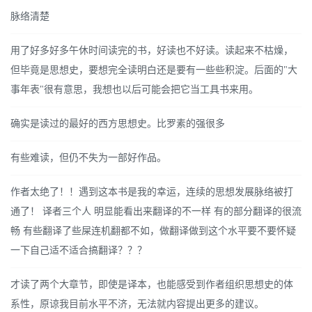
脉络清楚
用了好多好多午休时间读完的书，好读也不好读。读起来不枯燥，
但毕竟是思想史，要想完全读明白还是要有一些些积淀。后面的"大
事年表"很有意思，我想也以后可能会把它当工具书来用。
确实是读过的最好的西方思想史。比罗素的强很多
有些难读，但仍不失为一部好作品。
作者太绝了！！遇到这本书是我的幸运，连续的思想发展脉络被打
通了！ 译者三个人 明显能看出来翻译的不一样 有的部分翻译的很流
畅 有些翻译了些屎连机翻都不如，做翻译做到这个水平要不要怀疑
一下自己适不适合搞翻译？？？
才读了两个大章节，即使是译本，也能感受到作者组织思想史的体
系性，原谅我目前水平不济，无法就内容提出更多的建议。