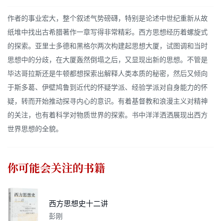
作者的事业宏大，整个叙述气势磅礴，特别是论述中世纪重新从故
纸堆中找出古希腊著作一章写得非常精彩。西方思想经历着螺旋式
的探索。亚里士多德和黑格尔两次构建起思想大厦，试图调和当时
思想中的分歧，在大厦轰然倒塌之后，又显现出新的思想。不管是
毕达哥拉斯还是牛顿都想探索出解释人类本质的秘密，然后又倾向
于斯多葛、伊壁鸠鲁到近代的怀疑学派、经验学派对自身能力的怀
疑，转而开始推动探寻内心的意识。有着基督教和浪漫主义对精神
的关注，也有着科学对物质世界的探索。书中洋洋洒洒展现出西方
世界思想的全貌。
你可能会关注的书籍
西方思想史十二讲
彭刚