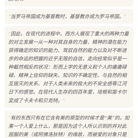
"
"
当罗马帝国成为基督教时，基督教亦成为罗马帝国。
"
因此，在现代的进程中，西方人展现了重大的两种力量
的对立发展一从一种对其自身的力量、精神的潜在能力
获得确定的知识的能力、驾驭自然的能力以及对不断进
步的命运的把握的近乎无限的自信，走向经常似乎是一
种截然相反的状况：形而上学的无意义和个人的庸庸碌
碌、精神上信仰的缺失、知识的不确定性、与自然的相
互毁灭的关系、对于人类未来的极大的不安全感等江河
日下的感觉。在现代人生存的四百年里，培根和笛卡尔
"
変成了卡夫卡和贝克特。
"
有的东西只有在它含有美的原型的时候才是“美”的。如
果一个人爱上什么，那是因为这个人所认识到的并对此
屈服的美（或阿佛洛狄特）的缘故，而被爱的对象只是