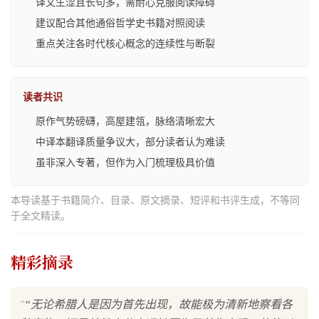
译文生涩且长句多，需耐心克服阅读障碍
建议配合其他通俗哲学史书籍对照阅读
重点关注各时代核心概念的连续性与断裂
读者共识
原作气势磅礴，高屋建瓴，脉络清晰宏大
中译本翻译质量争议大，部分读者认为难读
虽非深入专著，但作为入门梳理极具价值
本导读基于书籍简介、目录、原文摘录、短评和书评生成，不等同
于全文精读。
精彩摘录
"
“无论希腊人是因为首先出现，故能极为清新地察看各