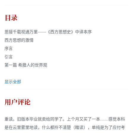
目录
思接千载视通万里——《西方思想史》中译本序
西方思想的激情
序言
引言
第一篇 希腊人的世界观
显示全部
用户评论
重读。旧版本毕业就卖给同学了。上个月又买了一本……感觉本科
是在云里雾里地读，什么都拎不清楚（瞎读），单纯是为了应付考