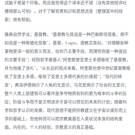
试脑子里留个印象。而且我觉得这个译本还不错（没有其他短评吐
槽得那么可怕）。对于了解背景知识和思想流变（整理其中的线
索）很有帮助。
雅典自然学派；基督教，“基督教与其说是一种巴勒斯坦现象，倒不
如说是一种希腊化现象”，基督，Logos，道概念类似，“对理解各种
事物更深一层的意义而言，信仰乃主要手段，而理性则是一种遥远
的次要手段”；经院哲学奠基人“阿奎那使亚里士多德皈依了基督教，
并为他施了洗礼”，“从长远的观点来看，阿奎那也使中世纪基督教皈
依了亚里士多德，皈依了亚里士多德代表的价值观”；“现代的转
变”，弗洛伊德揭示了人格的无意识，马克思揭示了社会的无意识；
整个人类上层建筑可以看作是争夺物质权利的更为根本的斗争的反
应；阶级斗争而不是文明进步才是可以预见的未来的计划；随着科
学和哲学认识的发展，现代思想不能把宗教建立在宇宙论或形而上
学的基础上，但他转而可以把宗教奠基在人类状况本身的结构里
面。内在的，个人的经验，宗教意义的真正基础。