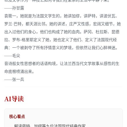
以及文学作为一种技艺如何令我们在繁杂的生活中平静下来。
——孙甘露
袁筱一，她就是为法国文学生的，她讲加缪，讲萨特，讲波伏瓦、
罗兰·巴特，都天涯比邻。她的讲述，庄严又性感，宏阔又细节，她
出入过他们的身心，他们也构成了她的血肉。萨冈、杜拉斯、昆德
拉、罗布-格里耶定义了她，她也定义了他们、定义了法国现代经
典：一个被剥夺了所有抒情意义的梦境，但依然让我们心醉神迷。
——毛尖
音诗般女性思想者的话语构境，让法兰西当代文学故事从感性的生
命底根喷涌出来。
——张一兵
AI导读
核心看点
解读萨特、加缪等九位法国现代经典作家