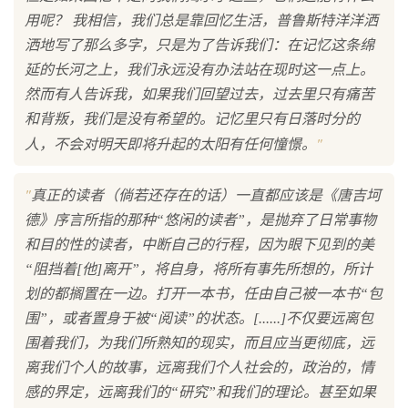
用呢？ 我相信，我们总是靠回忆生活，普鲁斯特洋洋洒
洒地写了那么多字，只是为了告诉我们：在记忆这条绵
延的长河之上，我们永远没有办法站在现时这一点上。
然而有人告诉我，如果我们回望过去，过去里只有痛苦
和背叛，我们是没有希望的。记忆里只有日落时分的
"
人，不会对明天即将升起的太阳有任何憧憬。
"
真正的读者（倘若还存在的话）一直都应该是《唐吉坷
德》序言所指的那种“悠闲的读者”，是抛弃了日常事物
和目的性的读者，中断自己的行程，因为眼下见到的美
“阻挡着[他]离开”，将自身，将所有事先所想的，所计
划的都搁置在一边。打开一本书，任由自己被一本书“包
围”，或者置身于被“阅读”的状态。[......]不仅要远离包
围着我们，为我们所熟知的现实，而且应当更彻底，远
离我们个人的故事，远离我们个人社会的，政治的，情
感的界定，远离我们的“研究”和我们的理论。甚至如果