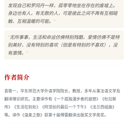
发现自己和罗冈丹一样，孤零零地坐在存在的废墟上。
身边也有人，有无数的人，可是彼此之间不再有互相碰
"
触、互相温暖的可能。
"
无所事事，生活和命运仿佛特别残酷，爱情仿佛不是特
别美好，没有特别的喜欢（但是有特别的不喜欢），没
"
有激情。
作者简介
袁筱一，华东师范大学外语学院院长，教授，多年从事法语文学及
翻译理论研究。主要译作有《一个孤独漫步者的遐想》《杜拉斯
传》《生活在别处》《阿涅丝的最后一个下午》《法兰西组曲》
等。译作《温柔之歌》获第十届傅雷翻译出版奖文学类奖。