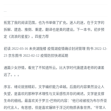
...
拓宽了我的阅读范围，也为书单做了扩充。迷人的迷，在于文字的
拆解、建造、推倒、重建，翻译也是美的建设。下一本书，初步预
定《流浪的星星》。四星力荐
初读:2022-03-16 未央湖陇楼 疫情湖疫情确诊封闭管理 购书:2022-12-
23 京东图书 2022-02-12 疫情防控快递延期
通篇少女抒情，看完了不知道所云。比大学时代唐建清老师的课差
远了。。。
序言、绪论就很精彩，文字编织能力卓越。后面的内容果然没让人
失望，是喜欢的那种学术理性与文采感性并存的阐述。文学是支撑
生命的细线。最喜欢关于罗兰•巴特的内容：“他已经被视为布尔乔亚
的代言人，有思想，但是喜欢辗转于浮泛的物质表象世界。”平常人