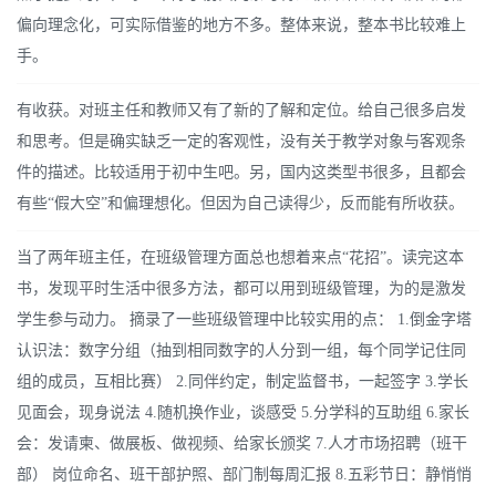
偏向理念化，可实际借鉴的地方不多。整体来说，整本书比较难上
手。
有收获。对班主任和教师又有了新的了解和定位。给自己很多启发
和思考。但是确实缺乏一定的客观性，没有关于教学对象与客观条
件的描述。比较适用于初中生吧。另，国内这类型书很多，且都会
有些“假大空”和偏理想化。但因为自己读得少，反而能有所收获。
当了两年班主任，在班级管理方面总也想着来点“花招”。读完这本
书，发现平时生活中很多方法，都可以用到班级管理，为的是激发
学生参与动力。 摘录了一些班级管理中比较实用的点： 1.倒金字塔
认识法：数字分组（抽到相同数字的人分到一组，每个同学记住同
组的成员，互相比赛） 2.同伴约定，制定监督书，一起签字 3.学长
见面会，现身说法 4.随机换作业，谈感受 5.分学科的互助组 6.家长
会：发请柬、做展板、做视频、给家长颁奖 7.人才市场招聘（班干
部） 岗位命名、班干部护照、部门制每周汇报 8.五彩节日：静悄悄