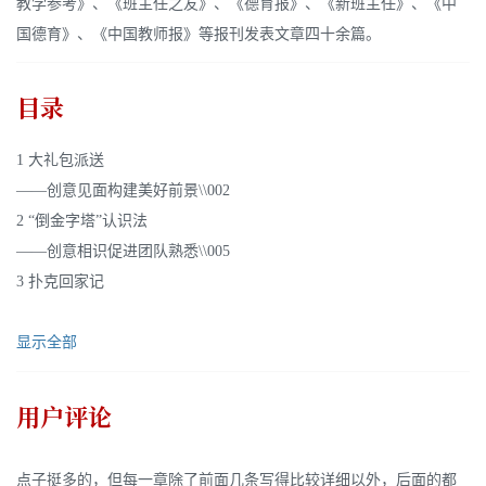
教学参考》、《班主任之友》、《德育报》、《新班主任》、《中
国德育》、《中国教师报》等报刊发表文章四十余篇。
目录
1 大礼包派送
——创意见面构建美好前景\\002
2 “倒金字塔”认识法
——创意相识促进团队熟悉\\005
3 扑克回家记
显示全部
用户评论
点子挺多的，但每一章除了前面几条写得比较详细以外，后面的都