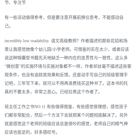
节、专注节
有一些活动值得参考，但是要注意开展前换位思考，不能感动自
己。
incredibly low readability. 语文高级教师？作者描述的那些花招和场
景让我感觉她像个幼儿园/小学老师。可借鉴的实在太少，或者应该
说这种锦囊型书籍先天地缺乏一种内在的连贯性与一致性，这么多
“微创意”的实施环境与实施对象都不一样，作者却丝毫不描述这些客
观条件，也没有追踪其效果和反馈。还是动手写自己的班级管理手
记吧，三年写下来，就可以不用再浪费钱买这种书了。这本书的托
真的不要太多，非常之恶心。已经拉黑这个作者了。
班主任工作之书NO.11 有些值得借鉴，有些感觉很理想，感觉孩子
们都非常配合，然后一个方法下去就把某个问题彻底解决了。另外
就是感觉这个老师的班级应该总是很吵的感觉，老师自己的精气神
应该也挺足的，好多感叹号。