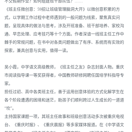
不交假期作业？如何组建班干部队伍？……
《班主任微创意：59招让班级管理脑洞大开》以微创意积累的方
式，以学期工作过程中老师遇到的一般问题为线索，聚焦真实问
题，呈现具体的做法与思考，涉及开班准备、班干部培养、家校沟
通、早恋处理、应考技巧等十个方面。作者深谙一线班主任工作中
棘手的常规问题，在书中对各类问题做出了有序、系统而有实效的
探索，兼具创意与实用，值得一读。
吴小霞，中学语文高级教师，《班主任之友》杂志封面人物。重庆
市阅读指导课一等奖获得者，中国教师研修网聘任国培学科指导专
家。
担任过初、高中各类班主任，善于运用创意体验的方式化解学生在
各个阶段遭遇的困境和迷茫，助孩子们顺利跨过人生成长的一道道
“坎”。
主持国家课题一项，其班主任故事和班级创意活动多次被重庆电视
台、《重庆时报》、《重庆晨报》等多家媒体报道。在《中学语文