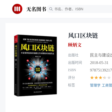
无名图书
风口区块链
顾炳文
民主与建设
出版社
2018-05-31
出版时间
97875139217
ISBN
★★★★★
评分
标签
管理学
工商