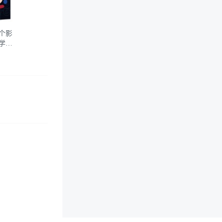
个影
学定