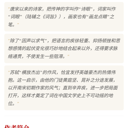
"
唐宋以来的诗家，把传神的字叫作“诗眼”，词家叫作
“词眼”（陆辅之《词旨》），画家也有“画龙点睛”之
"
笔。
"
除了“因声以求气”，把语言的疾徐轻重、抑扬顿挫和思
想感情的起伏变化很巧妙地结合起来以外，还得要求脉
"
络通贯，不使发生一些阻滞。
"
苏轼“横放杰出”的作风，恰宜发抒英雄豪杰的热情伟
抱。这一启示，由他的门徒黄庭坚、晁补之分途发展，
以开南宋初期作家的风气；直到辛弃疾，进一步把局面
打开，这样才奠定了词在中国文学史上不可动摇的地
"
位。
作者简介