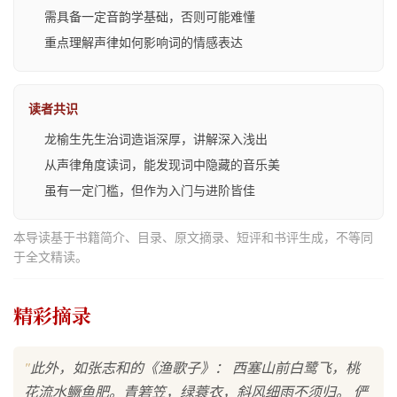
需具备一定音韵学基础，否则可能难懂
重点理解声律如何影响词的情感表达
读者共识
龙榆生先生治词造诣深厚，讲解深入浅出
从声律角度读词，能发现词中隐藏的音乐美
虽有一定门槛，但作为入门与进阶皆佳
本导读基于书籍简介、目录、原文摘录、短评和书评生成，不等同
于全文精读。
精彩摘录
"
此外，如张志和的《渔歌子》： 西塞山前白鹭飞，桃
花流水鳜鱼肥。青箬笠，绿蓑衣，斜风细雨不须归。 俨