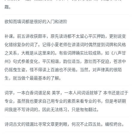
趣。
欲知而填词都是很好的入门和进阶
补课。前五讲收获颇丰，原先读诗都不太留心平仄押韵，更别说变
化错综复杂的词了。记得小夏老师在讲清词时偶然提到词牌和风格
之关系，大概是从这里来的。有些词牌确实比较成熟，如《八声甘
州》句式参差变化，平仄相谐，韵位适当，激壮而不促迫，苍凉中
仍摇曳生姿，怪不得读上百遍也不厌倦。当然，对声律真的很陌
生，就当做个最最基本的了解。
词学，一本白香词谱足矣 美学，一本人间词话就够了 本书还是过于
专业，虽然我也要求自己用专业的素质来看专业的书，但是考研期
间我是不写诗词的，因此无法练习，只是匆匆翻过。
诗词古文的错漏比寻常文章更刺眼，何况不止四五处。编校坍台。