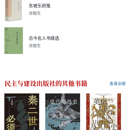
东坡乐府笺
龙榆生
古今名人书牍选
龙榆生
民主与建设出版社
的其他书籍
查看全部