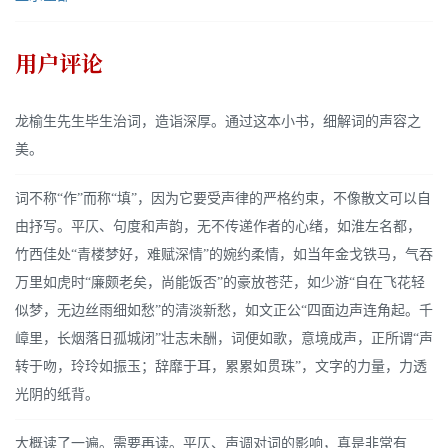
用户评论
龙榆生先生毕生治词，造诣深厚。通过这本小书，细解词的声容之
美。
词不称“作”而称“填”，因为它要受声律的严格约束，不像散文可以自
由抒写。平仄、句度和声韵，无不传递作者的心绪，如淮左名都，
竹西佳处“青楼梦好，难赋深情”的婉约柔情，如当年金戈铁马，气吞
万里如虎时“廉颇老矣，尚能饭否”的豪放苍茫，如少游“自在飞花轻
似梦，无边丝雨细如愁”的清淡新愁，如文正公“四面边声连角起。千
嶂里，长烟落日孤城闭”壮志未酬，词便如歌，意境成声，正所谓“声
转于吻，玲玲如振玉；辞靡于耳，累累如贯珠”，文字的力量，力透
光阴的纸背。
大概读了一遍。需要再读。平仄、声调对词的影响，真是非常有