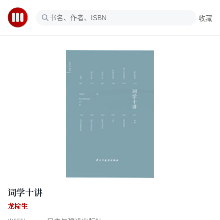
收藏
词学十讲
龙榆生