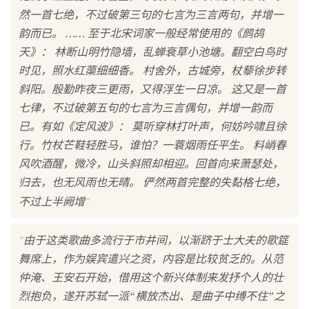
然一首七绝，不过破第三句的七言为三言两句，并增一
韵而已。 …… 至于北宋词家一般经常使用的《鹧鸪
天》： 林断山明竹隐墙，乱蝉衰草小池塘。翻空白鸟时
时见，照水红蕖细细香。 村舍外，古城旁，杖藜徐步转
斜阳。殷勤昨夜三更雨，又得浮生一日凉。 这又是一首
七律，不过破第五句的七言为三言偶句，并增一韵而
已。有如《定风波》： 莫听穿林打叶声，何妨吟啸且徐
行。竹杖芒鞋轻胜马，谁怕？一蓑烟雨任平生。 料峭春
风吹酒醒，微冷，山头斜照却相迎。回首向来萧瑟处，
归去，也无风雨也无晴。 俨然两首完整的失黏格七绝，
"
不过上半阙增
"
由于这类歌曲多流行于市井间，以渐跻于士大夫的歌筵
舞席上，作为娱宾遣兴之资，内容是比较贫乏的。从范
仲淹、王安石开始，借用这个新兴体制来发抒个人的壮
烈抱负，遂开苏轼一派“横放杰出、是曲子中缚不住”之