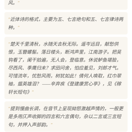
"
风。
"
近体诗的格式，主要为五、七言绝句和五、七言律诗两
"
种。
"
楚天千里清秋，水随天去秋无际。遥岑远目，献愁供
恨，玉簪螺髻。落日楼头，断鸿声里，江南游子。把吴
钩看了，阑干拍遍，无人会，登临意。休说鲈鱼堪脍，
尽西风、季鹰归未？求田问舍，怕应羞见，刘郎才气。
可惜流年，忧愁风雨，树犹如此！倩何人唤取，红巾翠
袖，揾英雄泪？ ——辛弃疾《登建康赏心亭》，见《稼
"
轩长短句》
"
提到慢曲长调，在音节上呈现拗怒激越声情的，一般更
是多用仄声收脚的四言和六言偶句，杂以二言或三言短
"
句，并押入声部韵。