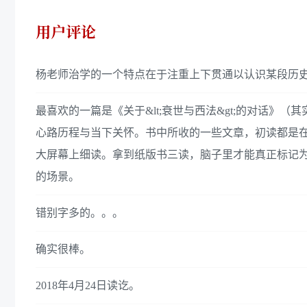
用户评论
杨老师治学的一个特点在于注重上下贯通以认识某段历史
最喜欢的一篇是《关于&lt;衰世与西法&gt;的对话》
心路历程与当下关怀。书中所收的一些文章，初读都是
大屏幕上细读。拿到纸版书三读，脑子里才能真正标记为
的场景。
错别字多的。。。
确实很棒。
2018年4月24日读讫。