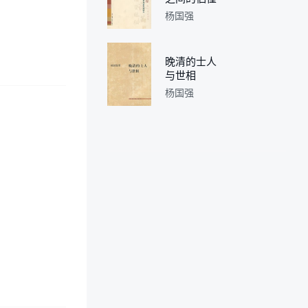
杨国强
晚清的士人
与世相
杨国强