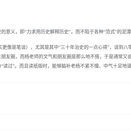
的意义，即“力求用历史解释历史”，而不陷于各种“范式”的泥
（其实更像是笔谈），尤其是其中“三十年治史的一点心得”，谈到八
在朋友圈，而杨老师的文气和朋友圈是那么地不搭，于是通常又
“读过”。而且读纸版时，能够脑补老杨不紧不慢、中气十足地