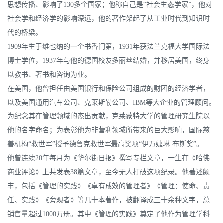
思想传播、影响了130多个国家；他称自己是“社会生态学家”，他对
社会学和经济学的影响深远，他的著作架起了从工业时代到知识时
代的桥梁。
1909年生于维也纳的一个书香门第，1931年获法兰克福大学国际法
博士学位，1937年与他的德国校友多丽丝结婚，并移居美国，终身
以教书、著书和咨询为业。
在美国，他曾担任由美国银行和保险公司组成的财团的经济学者，
以及美国通用汽车公司、克莱斯勒公司、IBM等大企业的管理顾问。
为纪念其在管理领域的杰出贡献，克莱蒙特大学的管理研究生院以
他的名字命名；为表彰他为非营利领域所带来的巨大影响，国际慈
善机构“救世军”授予德鲁克救世军最高奖项“伊万婕琳·布斯奖”。
他曾连续20年每月为《华尔街日报》撰写专栏文章，一生在《哈佛
商业评论》上共发表38篇文章，至今无人打破这项纪录。他著述颇
丰，包括《管理的实践》《卓有成效的管理者》《管理：使命、责
任、实践》《旁观者》等几十本著作，被翻译成三十余种文字，总
销售量超过1000万册。其中《管理的实践》奠定了他作为管理学科