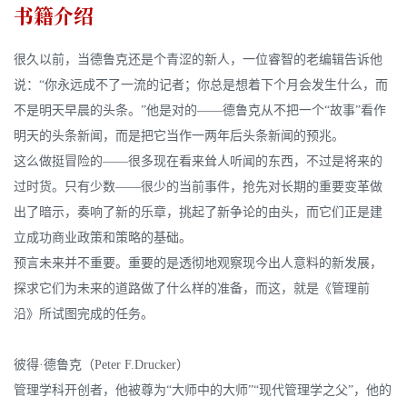
书籍介绍
很久以前，当德鲁克还是个青涩的新人，一位睿智的老编辑告诉他
说：“你永远成不了一流的记者；你总是想着下个月会发生什么，而
不是明天早晨的头条。”他是对的——德鲁克从不把一个“故事”看作
明天的头条新闻，而是把它当作一两年后头条新闻的预兆。
这么做挺冒险的——很多现在看来耸人听闻的东西，不过是将来的
过时货。只有少数——很少的当前事件，抢先对长期的重要变革做
出了暗示，奏响了新的乐章，挑起了新争论的由头，而它们正是建
立成功商业政策和策略的基础。
预言未来并不重要。重要的是透彻地观察现今出人意料的新发展，
探求它们为未来的道路做了什么样的准备，而这，就是《管理前
沿》所试图完成的任务。
彼得·德鲁克（Peter F.Drucker）
管理学科开创者，他被尊为“大师中的大师”“现代管理学之父”，他的