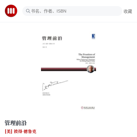
收藏
管理前沿
[美] 彼得·德鲁克