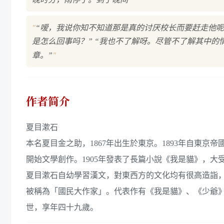
"
“嗳，我说你知不知道那是真的讨厌校长而要赶走他呢
是怎么回事吗？” “我也不了解呀。尽管不了解其中
"
章。”
作者简介
夏目漱石
本名夏目金之助，1867年出生於東京。1893年自東京
開始文學創作。1905年發表了長篇小說《我是貓》，大
夏目漱石自幼學習漢文，對東西方的文化均有很高造詣
被稱為「國民大作家」。代表作有《我是貓》、《少爺》
世，享年四十九歲。