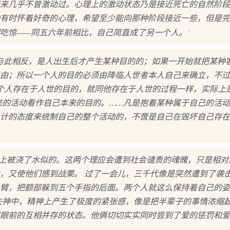
来几乎不曾激动过。心理上的激动状态乃是接近死亡的自然阶段
有时怀着好奇的心理，希望至少能向那种阶段接近一些，但是完
"
吃惊——同五六年前相比，自己简直成了另一个人。
与此相反，是人出生后才产生某种目的的；如果一开始就把某种
由；所以一个人的目的必须由降临人世者本人自己来确立，不过
个人存在于人世的目的，就同他存在于人世的过程一样，实际上
来的活动看作自己本来的目的。……凡是抱着某种属于自己的活
计的态度来统制自己的整个活动的，不啻是自己在毁坏自己存在
背上被浇了水似的。这两个理应会遭到社会谴责的魂魄，只是相对
，又使他们感到战栗。 过了一会儿，三千代像是突然遭到了袭
臂，把额部躲到五个手指的后面。两个人就这么保持着自己的姿
失神中，精神上产生了极度的紧张感，像是把半辈子的事情浓缩
眼前的互相并存的状态。他俩切切实实同时尝到了爱的惩罚和爱