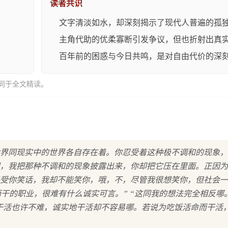
读者共识
文字清淡如水，却深刻揭示了现代人普遍的孤
主角代助的优柔寡断引发争议，但也折射出真
。
百年前的困惑与今日共鸣，是对自由代价的深
同于全文精读。
世界同现实中的世界各自存在着。你忍受着这种极不调和的现象
，我把那种不调和的现象披露出来，你却把它压在里面。正因为
受你笑话，我却不能笑你，哦，不，尽管我很想笑你，但社会一
命而干的职业，很难有什么诚实可言。” “这同我的想法完全相反哪
地干活也许不难，诚实地干活却不容易哪。若说为吃饭活命而干活