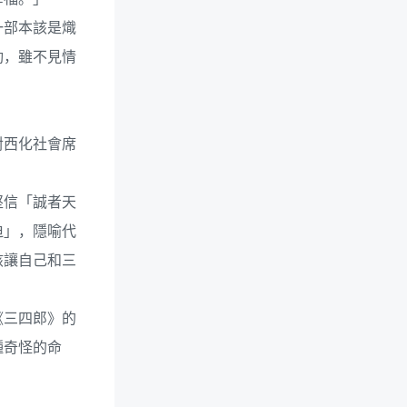
一部本該是熾
動，雖不見情
對西化社會席
堅信「誠者天
迫」，隱喻代
該讓自己和三
《三四郎》的
種奇怪的命