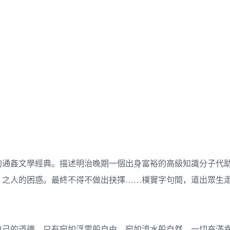
的通姦文學經典。描述明治晚期一個出身富裕的高級知識分子代
」之人的困惑。最終不得不做出抉擇……樸實字句間，道出眾生
自己的道德。只有宛如浮雲般自由，宛如流水般自然。一切充滿