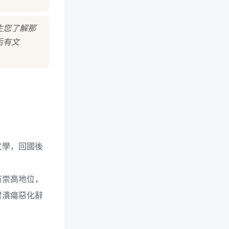
生您了解那
后有文
文學，回國後
有崇高地位，
胃潰瘍惡化辭