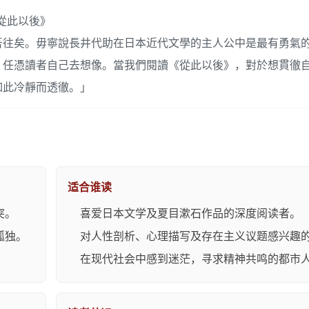
從此以後》
吾往矣。毋寧說長井代助在日本近代文學的主人公中是最有勇氣
，任憑讀者自己去想像。當我們閱讀《從此以後》，對於想貫徹
如此冷靜而透徹。」
适合谁读
突。
喜爱日本文学及夏目漱石作品的深度阅读者。
孤独。
对人性剖析、心理描写及存在主义议题感兴趣
。
在现代社会中感到迷茫，寻求精神共鸣的都市