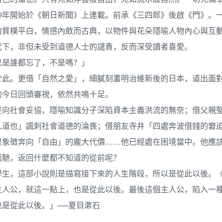
09年開始於《朝日新聞》上連載。前承《三四郎》後啟《門》。
句質樸平白，情感內斂而古典，以物件與花朵隱喻人物內心與互
代下，非但未受到道德人士的譴責，反而深受讀者喜愛。
己是誰都忘了，不是嗎？」
於此。更借「自然之愛」，細膩刻畫明治維新後的日本，道出面
的今日回頭審視，依然共鳴十足。
終向社會妥協，隱喻知識分子深陷資本主義洪流的無奈；借父親
人道也」諷刺社會道德的淪喪；借朋友寺井「四處奔波借錢的窘
是象徵奔向「自由」的龐大代價……他已經處在困境當中。他應
而馳，返回什麼都不知道的從前呢？
學生，這部小說則是描寫接下來的人生階段，所以是從此以後。
主人公，就這一點上，也是從此以後。最後這個主人公，陷入一
是從此以後。」──夏目漱石