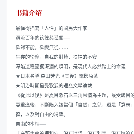
书籍介绍
最懂得描寫「人性」的國民大作家
潺流百年的徬徨與孤獨──
欲歸不能，欲變無從……
生存的徬徨，自我的對峙，抉擇的不安
深陷這種孤獨深淵的煩悶，是現代人必然踏上的命運
★日本名導 森田芳光《其後》電影原著
★明治時期最受歡迎的通姦文學連載
《從此以後》是夏目漱石以三角戀情為主題，最受矚目
妻重逢後，不斷陷入該當個「自然」之兒，還是「意志
徨，以及對自由的渴望。
自由的本相──
「在那生命的裡和外，沒有慾望，沒有利害，沒有壓迫