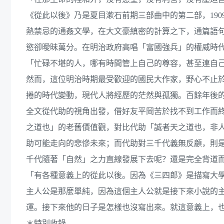
《從此以後》乃是夏目漱石前期三部曲中的第二部，19
熱禁忌的通姦文學，在大文豪縝密的計算之下，通篇語
慾卻曖昧萬分。在明治政府高唱「富國強兵」的權威時
「忙碌不堪的人，哪有時間管上自己的尊容，甚至連自
然而，這位明治時期最受歡迎的國民大作家，野心不止
捲的時代變動，現代人將經歷的茫然與孤獨。百餘年後
全文從代助的視角出發，借好友平岡苦於找不到工作而
之道也」的老舊價值觀，對比代助「誠者天之道也，非
助可能走向的悲慘未來；而代助對三千代義無反顧，則
千代隨著「自然」之力直線發展下去呢？還是完全背道
「有各種意義上的從此以後。因為《三四郎》是描寫大
主人公是那麼單純，因為這個主人公就是接下來小說的
運。接下來他的日子是怎樣也沒寫出來。就這意義上，也
＊特別收錄