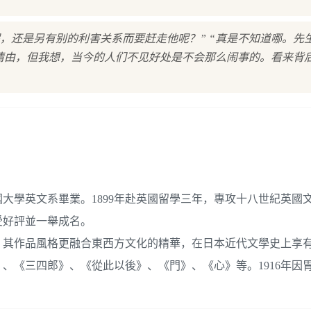
，还是另有别的利害关系而要赶走他呢？” “真是不知道哪。先
的情由，但我想，当今的人们不见好处是不会那么闹事的。看来背
帝國大學英文系畢業。1899年赴英國留學三年，專攻十八世紀英國
受好評並一舉成名。
，其作品風格更融合東西方文化的精華，在日本近代文學史上享
、《三四郎》、《從此以後》、《門》、《心》等。1916年因