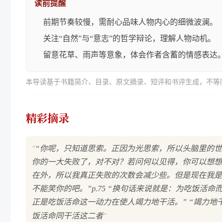
读前提醒
前期节奏较慢，需耐心品味人物内心的细微波澜。
关注“自然”与“意志”的哲学辩论，理解人物动机。
留意花草、雨声等意象，体会作者含蓄的情感表达
本导读基于书籍简介、目录、原文摘录、短评和书评生成，不等
精彩摘录
"
“你呢，只知道思索。正因为光思索，所以头脑里的
你的一大失败了，对不对？若问何以见得，你可以想想
在外，所以我真正失败的次数会减少些。但是现在我是
不能笑你的吧。”p.75 “换句话来说就是：为吃饭活
正是吃饭活命这一动力在使人竭力地干活。” “竭力
"
饭活命同干活这二者