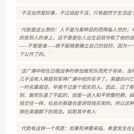
"
干活当然是好事，不过说起干活，只有超然于生活这
"
代助是这么想的：人不是为某种目的而降临人世的；
的安到人的身上，这不啻是在人出生后就夺取了他的自
——不管是谁——绝不能随意确立自己的目的，因为一
"
下公开了的。
"
这广濑中校在日俄战争时参加敢死队而死于非命，当
几乎没有人再提到军神广濑中校的名字了。英雄的兴亡
一时名震遐迩，毕竟不过是个现实的人。因此，过了那
刻，敢死队是了不起的，但是一进入和平修整时期，纵
钱交往一样，社会对英雄也是讲现钱买卖的。所以这种
"
倒在英雄脚下的观念。如若其中有人
"
代助有这样一个夙愿：如果死神要来临，希望发生在