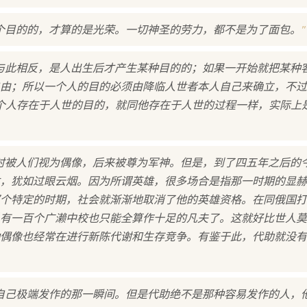
"
个目的的，才算的是光荣。一切神圣的劳力，都不是为了面包。
与此相反，是人出生后才产生某种目的的；如果一开始就把某种
由；所以一个人的目的必须由降临人世者本人自己来确立，不过
个人存在于人世的目的，就同他存在于人世的过程一样，实际上
时被人们视为偶像，后来被尊为军神。但是，到了四五年之后的
，犹如过眼云烟。因为所谓英雄，很多场合是指那一时期的显赫
个特定的时期，社会就渐渐地取消了他的英雄资格。在同俄国打
有一百个广濑中校也只能全算作十足的凡夫了。这就好比世人莫
偶像也经常在进行新陈代谢和生存竞争。有鉴于此，代助就没有
自己极端发作的那一瞬间。但是代助绝不是那种容易发作的人，