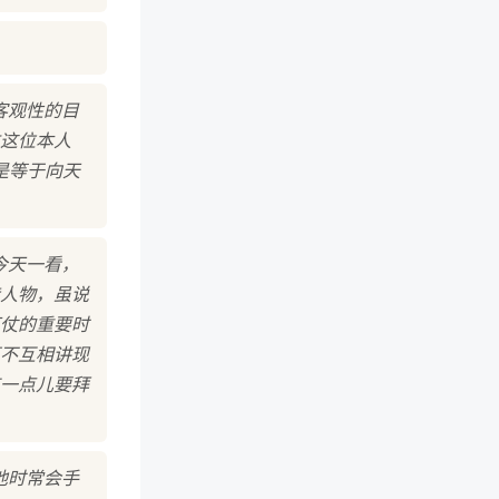
客观性的目
这位本人
是等于向天
今天一看，
人物，虽说
仗的重要时
不互相讲现
一点儿要拜
他时常会手