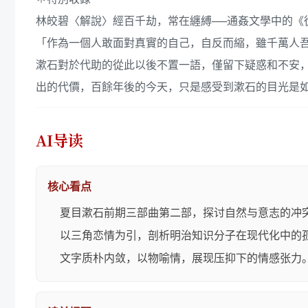
林皎碧〈解說〉經百千劫，常在纏縛──通姦文學中的《
「作為一個人敢面對真實的自己，自反而縮，雖千萬人
漱石對於代助的從此以後不置一語，僅留下疑惑和不安
出的代價，百餘年後的今天，只是感受到漱石的目光是
AI导读
核心看点
夏目漱石前期三部曲第二部，探讨自然与意志的冲
以三角恋情为引，剖析明治知识分子在现代化中的
文字质朴内敛，以物喻情，展现压抑下的情感张力