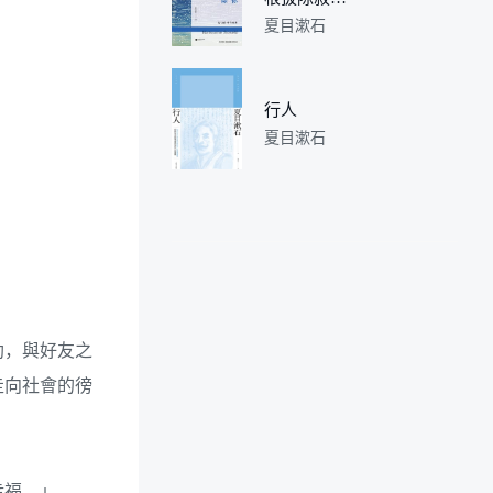
(精)/世界大
夏目漱石
师散文坊
行人
夏目漱石
助，與好友之
走向社會的徬
幸福。」