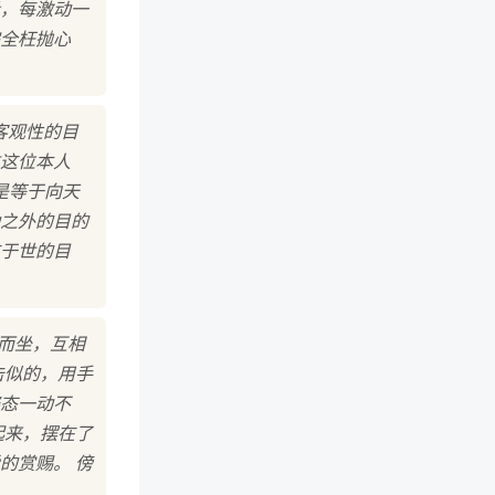
，每激动一
全枉抛心
客观性的目
这位本人
是等于向天
动之外的目的
于世的目
而坐，互相
击似的，用手
态一动不
起来，摆在了
的赏赐。 傍