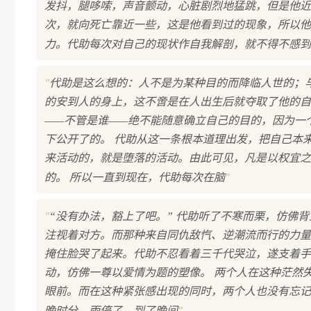
发抖，腿哆嗦，声音颤动，心脏剧烈地猛跳，但是他近
次，就向死亡靠近一些，这是他看到过的现象，所以他
力。代助每次对自己的现状作自我解剖，就不得不感到
"
代助是这么想的：人不是为某种目的而降临人世的；
的安到人的身上，这不啻是在人出生后就夺取了他的自
——不管是谁——绝不能随意确立自己的目的，因为一
下公开了的。 代助从这一条根本道理出发，把自己本
来活动的，就是堕落的活动。由此可见，凡是以权宜之
"
的。 所以一直到现在，代助每次在脑
"
“没有办法，豁上了吧。” 代助听了不寒而栗，仿佛
注视着对方。而那种来自同仇敌忾、逆潮流而行的力量
掩住脸哭了起来。代助不忍看着三千代哭泣，遂支着手
动，仿佛一尊以爱情为题的塑像。 两个人在这种茫然
眼前。而在这种紧张感出现的同时，两个人也没有忘记
"
晚时分，雨停了。到了晚间