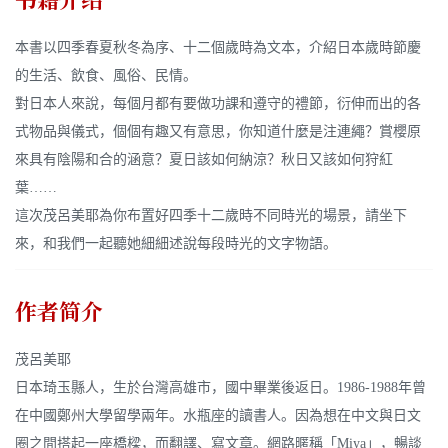
书籍介绍
本書以四季春夏秋冬為序、十二個歲時為文本，介紹日本歲時節慶
的生活、飲食、風俗、民情。
對日本人來說，每個月都有要做功課和遵守的禮節，衍伸而出的各
式物品與儀式，個個有趣又有意思，你知道什麼是注連繩？賞櫻原
來具有陰陽和合的涵意？夏日該如何納涼？秋日又該如何狩紅
葉……
這次茂呂美耶為你布置好四季十二歲時不同時光的場景，請坐下
來，和我們一起聽她細細述說每段時光的文字物語。
作者简介
茂呂美耶
日本琦玉縣人，生於台灣高雄市，國中畢業後返日。1986-1988年曾
在中國鄭州大學留學兩年。水瓶座的讀書人。因為想在中文與日文
圈之間搭起一座橋樑，而翻譯、寫文章。網路暱稱「Miya」，暢談