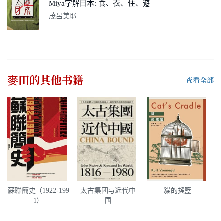
Miya字解日本: 食、衣、住、遊
茂呂美耶
麥田
的其他书籍
查看全部
蘇聯簡史（1922-199
太古集团与近代中
貓的搖籃
1）
国