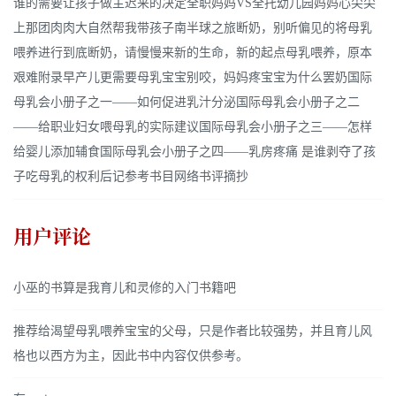
谁的需要让孩子做主迟来的决定全职妈妈VS全托幼儿园妈妈心尖尖
上那团肉肉大自然帮我带孩子南半球之旅断奶，别听偏见的将母乳
喂养进行到底断奶，请慢慢来新的生命，新的起点母乳喂养，原本
艰难附录早产儿更需要母乳宝宝别咬，妈妈疼宝宝为什么罢奶国际
母乳会小册子之一——如何促进乳汁分泌国际母乳会小册子之二
——给职业妇女喂母乳的实际建议国际母乳会小册子之三——怎样
给婴儿添加辅食国际母乳会小册子之四——乳房疼痛 是谁剥夺了孩
子吃母乳的权利后记参考书目网络书评摘抄
用户评论
小巫的书算是我育儿和灵修的入门书籍吧
推荐给渴望母乳喂养宝宝的父母，只是作者比较强势，并且育儿风
格也以西方为主，因此书中内容仅供参考。