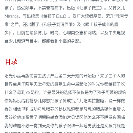
孩子，感受颇丰，不禁奋笔疾书，出版《让孩子做主》。又育女儿
Miranda，写出续集《给孩子自由》。受广大读者厚爱，荣升“教育专
家”之后，还出版了《和孩子划清界限》及《跟上孩子成长的脚
步》。目前在诸多育儿、时尚、心理类杂志和网站，以及中央电视
台少儿频道节目中，都能看到小巫的身影。
目录
阳光小巫再版前言生孩子产后第二天开始的开始奶下来了三个人的
世界坐月子盼望天堂母爱的感觉生命中最黯淡的时光你都给孩子吃
什么了母乳VS奶粉，谁是最好的选择不仅仅是为了孩子阿姨的烦恼
你妈妈没给我批条儿你想把孩子补成钙片儿吃喝拉撒睡，没一样做
得对相信母乳成功母乳喂养的秘诀难道都是母乳的错质疑体重增长
表该给他加蛋黄了吧解除辅食添加常见误区他怎么还不睡觉夜间哺
乳的难题不必一觉到天亮你的孩子跟谁一起睡男孩还是女孩到底是