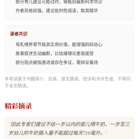
部分育儿建议可能过时，需甄别最新科学共识
作者风格较强，建议批判性阅读，取其精华
读者共识
母乳喂养章节极具实用价值，能增强妈妈信心
故事叙述生动幽默，比枯燥理论更易接受
部分观点被指激进或存在争议，需辩证看待
本导读基于书籍简介、目录、原文摘录、短评和书评生成，不等同
于全文精读。
精彩摘录
"
因此专家们建议不给一岁以内的婴儿喂牛奶，一岁至三
"
岁幼儿的牛奶摄入量不能超过每天710毫升。