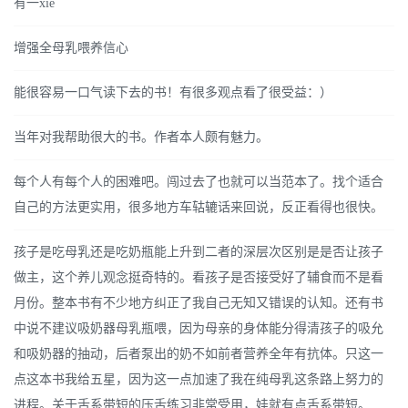
有一xie
增强全母乳喂养信心
能很容易一口气读下去的书！有很多观点看了很受益：）
当年对我帮助很大的书。作者本人颇有魅力。
每个人有每个人的困难吧。闯过去了也就可以当范本了。找个适合
自己的方法更实用，很多地方车轱辘话来回说，反正看得也很快。
孩子是吃母乳还是吃奶瓶能上升到二者的深层次区别是是否让孩子
做主，这个养儿观念挺奇特的。看孩子是否接受好了辅食而不是看
月份。整本书有不少地方纠正了我自己无知又错误的认知。还有书
中说不建议吸奶器母乳瓶喂，因为母亲的身体能分得清孩子的吸允
和吸奶器的抽动，后者泵出的奶不如前者营养全年有抗体。只这一
点这本书我给五星，因为这一点加速了我在纯母乳这条路上努力的
进程。关于舌系带短的压舌练习非常受用，娃就有点舌系带短。