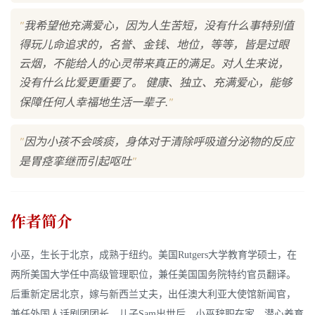
"
我希望他充满爱心，因为人生苦短，没有什么事特别值
得玩儿命追求的，名誉、金钱、地位，等等，皆是过眼
云烟，不能给人的心灵带来真正的满足。对人生来说，
没有什么比爱更重要了。 健康、独立、充满爱心，能够
"
保障任何人幸福地生活一辈子.
"
因为小孩不会咳痰，身体对于清除呼吸道分泌物的反应
"
是胃痉挛继而引起呕吐
作者简介
小巫，生长于北京，成熟于纽约。美国Rutgers大学教育学硕士，在
两所美国大学任中高级管理职位，兼任美国国务院特约官员翻译。
后重新定居北京，嫁与新西兰丈夫，出任澳大利亚大使馆新闻官，
兼任外国人话剧团团长。儿子Sam出世后，小巫辞职在家，潜心养育