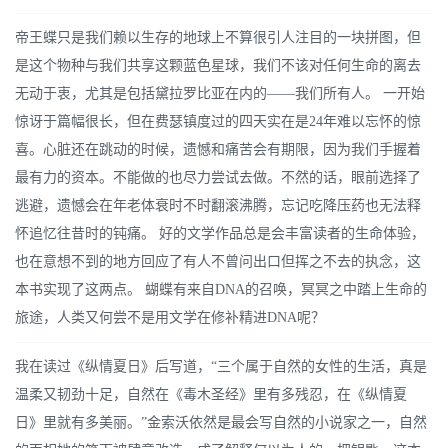
帝王蝶只是我们赖以生存的地球上不算很引人注目的一块拼图，但
是这个物种与我们共享这颗蓝色星球，我们不该对任何生命的离去
无动于衷，尤其是包括黛拉罗比亚在内的——我们所有人。 一开始
惊讶于篇幅很长，但在费瑟镇度过的四天实在是24年难以忘怀的惊
喜。心脏还在跳动的时候，遗憾和痛苦会有期限，因为我们手握着
最有力的资本。不能做的也尽力尝试去做。不然的话，眼前选择了
逃避，遗憾会在年老体衰时不时翻滚沸腾，忘记吃降压药也无法释
怀追忆往昔时的钝痛。 好的文学作品总是会丰富读者的生命体验，
也在意想不到的地方回应了有人不曾问出口但挥之不去的执念，这
本书实现了这两点。 蝴蝶有来自DNA的召唤，冥冥之中踏上生命的
旅途，人类又何尝不是用文学在修补精进DNA呢？
我在读过《纵情夏日》后写道，“三个属于自然的女性的生活，真是
温柔又韧劲十足，自然在《毒木圣经》里有多残忍，在《纵情夏
日》里就有多美丽。”金索沃依然是最会写自然的小说家之一，自然