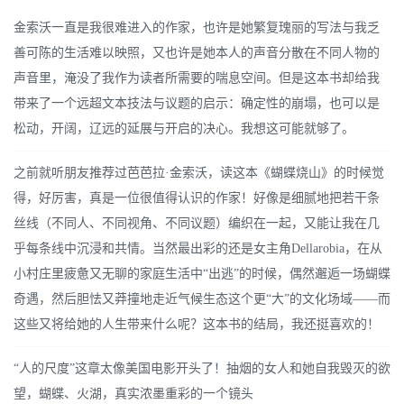
金索沃一直是我很难进入的作家，也许是她繁复瑰丽的写法与我乏
善可陈的生活难以映照，又也许是她本人的声音分散在不同人物的
声音里，淹没了我作为读者所需要的喘息空间。但是这本书却给我
带来了一个远超文本技法与议题的启示：确定性的崩塌，也可以是
松动，开阔，辽远的延展与开启的决心。我想这可能就够了。
之前就听朋友推荐过芭芭拉·金索沃，读这本《蝴蝶烧山》的时候觉
得，好厉害，真是一位很值得认识的作家！好像是细腻地把若干条
丝线（不同人、不同视角、不同议题）编织在一起，又能让我在几
乎每条线中沉浸和共情。当然最出彩的还是女主角Dellarobia，在从
小村庄里疲惫又无聊的家庭生活中“出逃”的时候，偶然邂逅一场蝴蝶
奇遇，然后胆怯又莽撞地走近气候生态这个更“大”的文化场域——而
这些又将给她的人生带来什么呢？这本书的结局，我还挺喜欢的！
“人的尺度”这章太像美国电影开头了！抽烟的女人和她自我毁灭的欲
望，蝴蝶、火湖，真实浓墨重彩的一个镜头