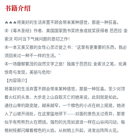
书籍介绍
🔥🔥🔥将美好的生活弃置不顾会带来某种感觉，那是一种狂喜。
🦋《毒木圣经》作者、美国国家图书奖终身成就奖获得者 芭芭拉·金
索沃 叩问当下气候问题的恳切之作！
🦋一本又美又狠的女性心灵迁徙之书：“这里有更重要的东西，我必
须回来过一种不一样的生活。”
🦋一场馥郁繁茂的自然文学之旅！独属于芭芭拉·金索沃之笔，充满
惊奇与发现，美丽与危险!
【内容简介】
将美好的生活弃置不顾会带来某种感觉，那是一种狂喜。至少对顶
着火红的头发、大步走上山自取灭亡的她来说，此刻就是如此。
通往山脊的路变陡，越来越窄，一个橙色的小点在树上摇晃，她进
入了山坡开阔处，在这里猛地停下——对面的景色太过奇异，那里
似乎有熊熊烈火在燃烧。强烈的光亮如波浪一样在山谷间闪动，每
根树枝都闪耀着橙色的火焰，从树梢上升起，进发出阵阵火花。