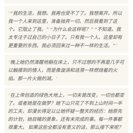
"
“我的生活，我想。我再也受不了了。我想离开。所以
我一个人来到这里，准备抛弃一切。然后我看到了这
个。它阻止了我。” “为什么会这样呢？” “不知道。我
太专注于过自己的小日子了。只有我一个人。这里却有
"
更重要的东西。我必须回来过一种不一样的生活。”
"
晚上她仍然清醒地躺在床上，只不过想的不再是几乎可
以触摸到的情人，而是像漩涡和涟漪一样燃烧着的火
"
焰。那一片火做的湖。
"
在上帝创造的绿色大地上，一切未曾改变，一切也都变
了。或者她是在做梦？她下山只花了不到上山时间一半
的工夫，却漫长得足以让她怀疑一整天的经历：她原先
的计划，她目睹的景象，还有未完成的事。每一件事都
很重大。 如果这些全都没有意义的话，那么接下来呢？