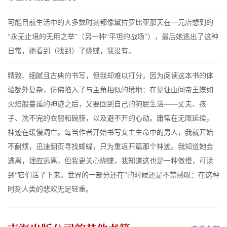
可能目前生活中的大多数时刻都像黛拉罗比亚那天在一元店想到的
“永无止境的无用之举”（另一种“平坦的战场”），最后她逃出了这种
日常，她看到（找到）了蝴蝶，我没有。
精致、细腻且古典的书写，但我却难以打分，因为阅读这本书的体
验额外复杂，仿佛陷入了与主角相似的境地：在见证山间帝王蝶如
火焰般蔓延的神迹之后，又要回到自己的狗屁生活——丈夫、孩
子、洗不完的衣服和碗筷，以及避不开的心动。庸常在无限延续，
神迹在缓慢凋亡。每当作者开始书写女主生命中的男人，我就开始
不耐烦，迅速翻页寻找蝴蝶，只为重返开篇那个神迹。我知道她会
逃离，理应逃离，但我更关心蝴蝶，我知道这也是一种傲慢，可读
到“它们活了下来。世界的一部分还在”的时候还是不禁感叹：在这种
时刻人类的悲欢无足轻重。