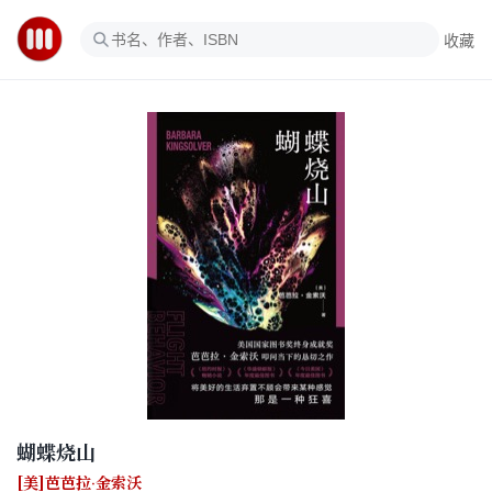
收藏
蝴蝶烧山
[美]芭芭拉·金索沃