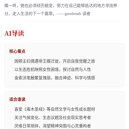
蝶一样，她也必须经历蜕变，努力在自己能够抵达的地方寻找养
分，走入生活的下一个篇章。——goodreads 读者
AI导读
核心看点
困顿主妇偶遇帝王蝶迁徙，开启自我觉醒之旅
以生态危机映照女性困境，探讨自然与人性
金索沃笔触繁复瑰丽，融合神迹、科学与情感
适合谁读
喜爱《毒木圣经》等自然文学与女性成长题材
关注气候变化、生态议题及社会现实思考者
厌倦日常琐碎，渴望精神突围与心灵重构者