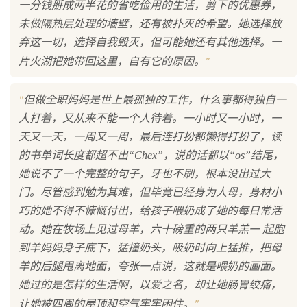
一分钱掰成两半花的省吃俭用的生活，剪下的优惠券，
未做隔热层处理的墙壁，还有被扑灭的希望。她选择放
弃这一切，选择自我毁灭，但可能她还有其他选择。一
"
片火湖把她带回这里，自有它的原因。
"
但做全职妈妈是世上最孤独的工作，什么事都得独自一
人打着，又从来不能一个人待着。一小时又一小时，一
天又一天，一周又一周，最后连打扮都懒得打扮了，读
的书单词长度都超不出“Chex”，说的话都以“os”结尾，
她说不了一个完整的句子，牙也不刷，根本没出过大
门。尽管感到勉为其难，但毕竟已经身为人母，身材小
巧的她不得不慷慨付出，给孩子喂奶成了她的每日常活
动。她在牧场上见过母羊，六十磅重的两只羊羔一 起胞
到羊妈妈身子底下，猛撞奶头，吸奶时向上猛推，把母
羊的后腿甩离地面，夸张一点说，这就是喂奶的画面。
她过的是怎样的生活啊，以爱之名，却让她肠胃绞痛，
"
让她被四周的屋顶和空气牢牢困住。