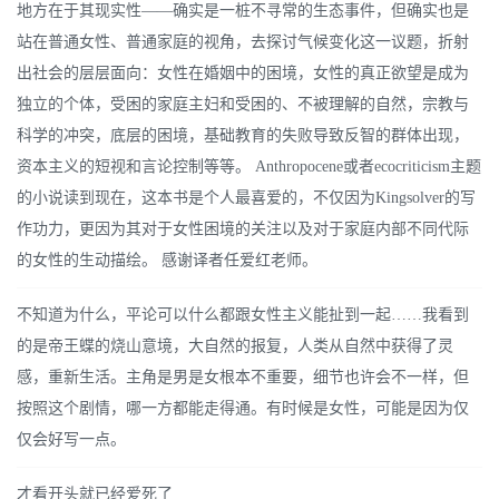
地方在于其现实性——确实是一桩不寻常的生态事件，但确实也是
站在普通女性、普通家庭的视角，去探讨气候变化这一议题，折射
出社会的层层面向：女性在婚姻中的困境，女性的真正欲望是成为
独立的个体，受困的家庭主妇和受困的、不被理解的自然，宗教与
科学的冲突，底层的困境，基础教育的失败导致反智的群体出现，
资本主义的短视和言论控制等等。 Anthropocene或者ecocriticism主题
的小说读到现在，这本书是个人最喜爱的，不仅因为Kingsolver的写
作功力，更因为其对于女性困境的关注以及对于家庭内部不同代际
的女性的生动描绘。 感谢译者任爱红老师。
不知道为什么，平论可以什么都跟女性主义能扯到一起……我看到
的是帝王蝶的烧山意境，大自然的报复，人类从自然中获得了灵
感，重新生活。主角是男是女根本不重要，细节也许会不一样，但
按照这个剧情，哪一方都能走得通。有时候是女性，可能是因为仅
仅会好写一点。
才看开头就已经爱死了