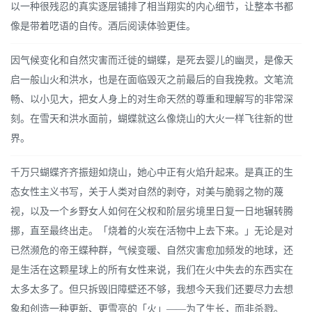
以一种很残忍的真实逐层铺排了相当翔实的内心细节，让整本书都
像是带着呓语的自传。酒后阅读体验更佳。
因气候变化和自然灾害而迁徙的蝴蝶，是死去婴儿的幽灵，是像天
启一般山火和洪水，也是在面临毁灭之前最后的自我挽救。文笔流
畅、以小见大，把女人身上的对生命天然的尊重和理解写的非常深
刻。在雪天和洪水面前，蝴蝶就这么像烧山的大火一样飞往新的世
界。
千万只蝴蝶齐齐振翅如烧山，她心中正有火焰升起来。是真正的生
态女性主义书写，关于人类对自然的剥夺，对美与脆弱之物的蔑
视，以及一个乡野女人如何在父权和阶层劣境里日复一日地辗转腾
挪，直至最终出走。「烧着的火炭在活物中上去下来。」无论是对
已然濒危的帝王蝶种群，气候变暖、自然灾害愈加频发的地球，还
是生活在这颗星球上的所有女性来说，我们在火中失去的东西实在
太多太多了。但只拆毁旧障壁还不够，我想今天我们还要尽力去想
象和创造一种更新、更雪亮的「火」——为了生长，而非杀戮。