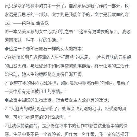
己只是众多物种中的其中一分子。自然永远是我写作的一部分，也
永远是我思考的一部分。文字则是我能给予的，文字是我献血的方
式。——芭芭拉·金索沃
🦋一本又美又狠的女性心灵迁徙之书：“这里有更重要的东西，我必
须回来过一种不一样的生活。”
◆这是一个像矿石原石一样的女人的故事：
✓在她漫长到几近停滞的人生“打磨期”的末尾，一片被误认的异象般
的山谷火湖，与迁徙途中如同神迹的蝴蝶群落，终于让她的生活开
始松动，她人生的版图随之变得日渐开阔。
✓“欲望在她的体内四处冲撞，如同晨光中嗡嗡作响的闹钟，启动了
一天中所有无法被阻止的事情。”
◆故事中蝴蝶的生物迁徙，耦合着女主人公心灵的迁徙：
✓ “大逃离的时刻现在来临了。蝴蝶会飞到别的地域，经受别的风
险，可能与她经历的没什么差别。”
✓让我保持清醒的，是那份在每本书的创作中都尝试全新事物的快
感。生活中我不是一个冒险者，但作为一名作家，我一定会选择开