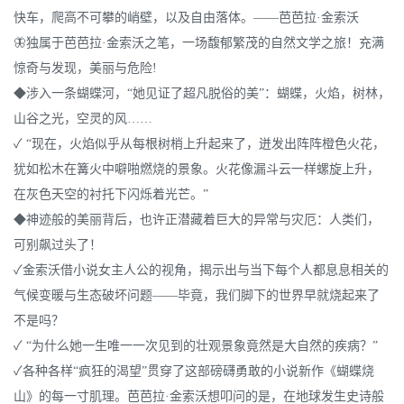
快车，爬高不可攀的峭壁，以及自由落体。——芭芭拉·金索沃
🦋独属于芭芭拉·金索沃之笔，一场馥郁繁茂的自然文学之旅！充满
惊奇与发现，美丽与危险!
◆涉入一条蝴蝶河，“她见证了超凡脱俗的美”：蝴蝶，火焰，树林，
山谷之光，空灵的风……
✓ “现在，火焰似乎从每根树梢上升起来了，迸发出阵阵橙色火花，
犹如松木在篝火中噼啪燃烧的景象。火花像漏斗云一样螺旋上升，
在灰色天空的衬托下闪烁着光芒。”
◆神迹般的美丽背后，也许正潜藏着巨大的异常与灾厄：人类们，
可别飙过头了！
✓金索沃借小说女主人公的视角，揭示出与当下每个人都息息相关的
气候变暖与生态破坏问题——毕竟，我们脚下的世界早就烧起来了
不是吗？
✓ “为什么她一生唯一一次见到的壮观景象竟然是大自然的疾病？”
✓各种各样“疯狂的渴望”贯穿了这部磅礴勇敢的小说新作《蝴蝶烧
山》的每一寸肌理。芭芭拉·金索沃想叩问的是，在地球发生史诗般