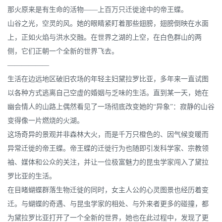
那火原来是有生命的活物——上百万只迁徙途中的帝王蝶。
山谷之光，空灵的风。她的眼睛紧盯着那些翅膀，翅膀倒映在水面
上，正如火焰与洪水交融。在世界之湖的上空，在白色群山的两
侧，它们正朝一个全新的世界飞去。
——————
生活在边远地区破旧农场的年轻主妇黛拉罗比亚，多年来一直试图
以各种方式逃离自己空虚的婚姻与乏味的生活。直到某一天，她在
幽会情人的山路上偶然看见了一场彻底改变她的“异象”：寂静的山谷
变得像一片燃烧的火湖。
这场奇异的景观并非森林大火，而是千万只橙色的、因气候变暖而
异常迁徙的帝王蝶。帝王蝶的迁徙行为也随即引发科学家、宗教领
袖、媒体和公众的关注，并让一位极富魅力的昆虫学家闯入了黛拉
罗比亚的生活。
在目睹蝴蝶群落生物迁徙的同时，女主人公的心灵图景也经历着变
迁。与蝴蝶的奇遇、与昆虫学家的相处、与外来者更多的碰撞，都
为黛拉罗比亚打开了一个全新的世界，她也在此过程中，发现了更