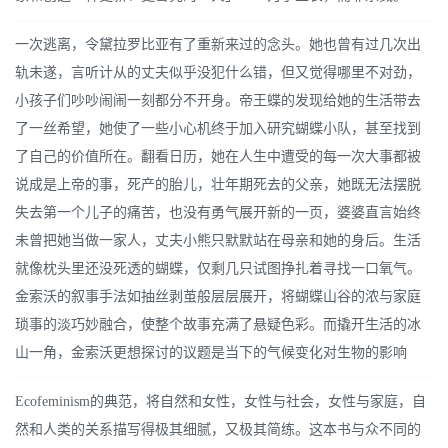
一次逃离，令黛拉罗比亚有了重新来过的念头。她也曾有过几次出
轨未遂，言听计从的丈夫似乎没犯什么错，但又觉得哪里不对劲，
小孩子们吵吵闹闹一刻都分不开身。帝王蝶的发现给她的生活带去
了一丝希望，她使了一些小心机终于加入研究蝴蝶小队，甚至找到
了自己的价值所在。翻看日历，她在人生中遭受的每一次大事都被
说成是上帝的事，死产的胎儿，壮年期死去的父亲，她既无法摆脱
失去第一个儿子的痛苦，也没有勇气展开新的一页，婆婆直言始终
未曾把她当做一家人，丈夫小熊只默默站在母亲和她的身后。生活
就像枕头里还没死透的蝴蝶，仅剩几只试图挣扎着寻找一口氧气。
金索沃的叙事手法如抽丝剥茧般层层展开，将蝴蝶山谷的浓与家庭
琐事的淡巧妙融合，使整个故事充满了悬疑色彩。而撬开生活的冰
山一角，金索沃更想探讨的议题是当下的气候变化对生物的影响
Ecofeminism的典范，将自然和女性，女性与社会，女性与家庭，自
然和人类的关系描写得极其细腻，又极其简练。这本书与众不同的