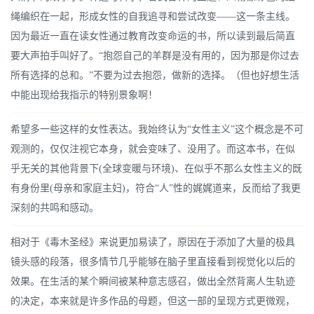
绳编织在一起，形成女性的自我追寻和尝试改变——这一条主线。
因为最近一直在读女性通过教育改变命运的书，所以读到最后简直
要大声拍手叫好了。“抱怨自己的羊群是没有用的，因为那是你过去
所有选择的总和。”不要为过去抱怨，做新的选择。（但也好想生活
中能出现给我指示的特别景象啊！
希望多一些这样的女性表达。我始终认为“女性主义”这个概念是不可
观测的，仅仅注视它本身，就会变味了、没用了。而这本书，在似
乎无关的其他背景下(全球变暖与环境)、在似乎不那么女性主义的既
有身份里(母亲和家庭主妇)，符合“人”性的娓娓道来，反而给了我更
深刻的共鸣和感动。
相对于《毒木圣经》来说更加易读了，原因在于添加了大量的极具
镜头感的段落，很多情节几乎能够在脑子里直接看到视觉化以后的
效果。在生活的某个瞬间被某种意志感召，做出全然背离人生轨迹
的决定，本来就是许多作品的母题，但这一部的呈现方式更微观，