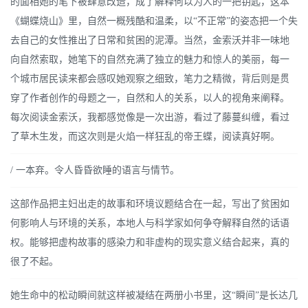
的面相她的笔下被肆意改造，成了解释何以为人的一把钥匙，这本
《蝴蝶烧山》里，自然一概残酷和温柔，以“不正常”的姿态把一个失
去自己的女性推出了日常和贫困的泥潭。当然，金索沃并非一味地
向自然索取，她笔下的自然充满了独立的魅力和惊人的美丽，每一
个城市居民读来都会感叹她观察之细致，笔力之精微，背后则是贯
穿了作者创作的母题之一，自然和人的关系，以人的视角来阐释。
每次阅读金索沃，我都感觉像是一次出游，看过了藤蔓纠缠，看过
了草木生发，而这次则是火焰一样狂乱的帝王蝶，阅读真好啊。
/ 一本弃。令人昏昏欲睡的语言与情节。
这部作品把主妇出走的故事和环境议题结合在一起，写出了贫困如
何影响人与环境的关系，本地人与科学家如何争夺解释自然的话语
权。能够把虚构故事的感染力和非虚构的现实意义结合起来，真的
很了不起。
她生命中的松动瞬间就这样被凝结在两册小书里，这“瞬间”是长达几