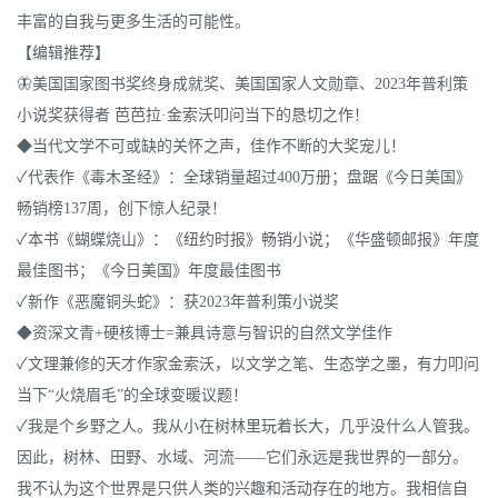
丰富的自我与更多生活的可能性。
【编辑推荐】
🦋美国国家图书奖终身成就奖、美国国家人文勋章、2023年普利策
小说奖获得者 芭芭拉·金索沃叩问当下的恳切之作！
◆当代文学不可或缺的关怀之声，佳作不断的大奖宠儿！
✓代表作《毒木圣经》：全球销量超过400万册；盘踞《今日美国》
畅销榜137周，创下惊人纪录！
✓本书《蝴蝶烧山》：《纽约时报》畅销小说；《华盛顿邮报》年度
最佳图书；《今日美国》年度最佳图书
✓新作《恶魔铜头蛇》：获2023年普利策小说奖
◆资深文青+硬核博士=兼具诗意与智识的自然文学佳作
✓文理兼修的天才作家金索沃，以文学之笔、生态学之墨，有力叩问
当下“火烧眉毛”的全球变暖议题！
✓我是个乡野之人。我从小在树林里玩着长大，几乎没什么人管我。
因此，树林、田野、水域、河流——它们永远是我世界的一部分。
我不认为这个世界是只供人类的兴趣和活动存在的地方。我相信自