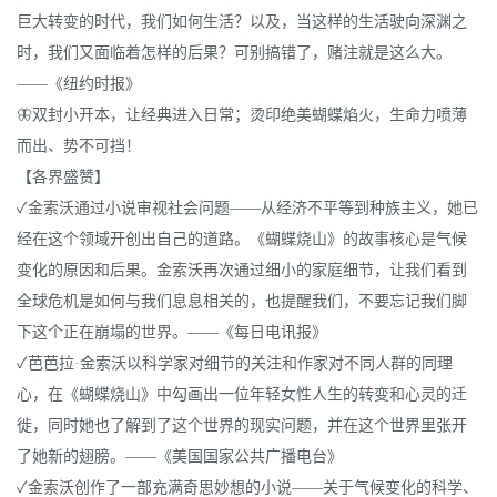
巨大转变的时代，我们如何生活？以及，当这样的生活驶向深渊之
时，我们又面临着怎样的后果？可别搞错了，赌注就是这么大。
——《纽约时报》
🦋双封小开本，让经典进入日常；烫印绝美蝴蝶焰火，生命力喷薄
而出、势不可挡！
【各界盛赞】
✓金索沃通过小说审视社会问题——从经济不平等到种族主义，她已
经在这个领域开创出自己的道路。《蝴蝶烧山》的故事核心是气候
变化的原因和后果。金索沃再次通过细小的家庭细节，让我们看到
全球危机是如何与我们息息相关的，也提醒我们，不要忘记我们脚
下这个正在崩塌的世界。——《每日电讯报》
✓芭芭拉·金索沃以科学家对细节的关注和作家对不同人群的同理
心，在《蝴蝶烧山》中勾画出一位年轻女性人生的转变和心灵的迁
徙，同时她也了解到了这个世界的现实问题，并在这个世界里张开
了她新的翅膀。——《美国国家公共广播电台》
✓金索沃创作了一部充满奇思妙想的小说——关于气候变化的科学、