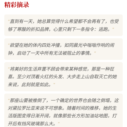
精彩摘录
"
直到有一天，她总算觉得什么希望都不会再有了，也受
"
够了寒酸的折扣品牌，心里只剩下一条指令：逃跑。
"
欲望在她的体内四处冲撞，如同晨光中嗡嗡作响的闹
"
钟，启动了一天中所有无法被阻止的事情。
"
将美好的生活弃置不顾会带来某种感觉，那是一种狂
喜。至少对顶着火红的头发、大步走上山自取灭亡的她
"
来说，此刻就是如此。
"
那座山要被推倒了，一个确定的世界也会随之倒塌，这
对黛拉罗比亚来说不可想象。随着时间的推移，她的生
活版图变得日渐开阔，就像那些长方形加油站地图，打
"
开后有挡风玻璃那么大。