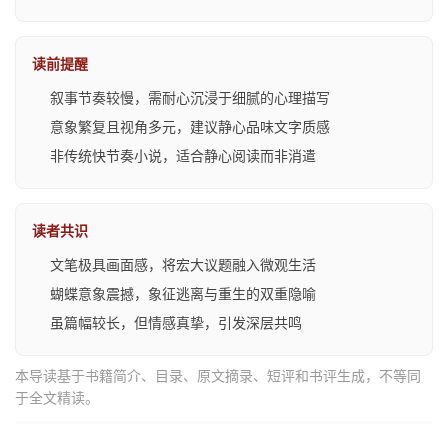
读前提醒
叙事节奏较慢，需耐心沉浸于细腻的心理描写
意象繁复且视角多元，建议静心品味文字质感
非传统快节奏小说，适合静心阅读而非消遣
读者共识
文笔极具画面感，将宏大议题融入微观生活
蝴蝶意象震撼，象征逃离与重生的双重隐喻
虽篇幅较长，但情感真挚，引发深层共鸣
本导读基于书籍简介、目录、原文摘录、短评和书评生成，不等同
于全文精读。