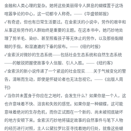
金融和人类心理的复杂。她将这些美丽得令人屏息的蝴蝶置于这场
喧嚣争论的中心，这一切都令人称奇。——《华盛顿邮报》
✓有奇迹，但也有日常生活要过。在金索沃的小说中，劳作的艰辛和
从事这些劳作的人群始终是重要的主题。在这本书中，她巧妙地处
理了剪羊毛、染纱、甚至照看孩子等无休止的劳作，以及那些黏糊
糊的手指，和湿漉漉的下垂的尿布。——《纽约时报》
✓金索沃对微妙的生态系统——包括社会生态系统和自然生态系统
——的敏锐把握使故事令人信服、引人入胜。——《纽约客》
✓金索沃的新小说传递了一个紧迫的社会现实……关于气候变化的警
告，清晰而生动，即使是怀疑论者也无法忽视它。——《出版人周
刊》
✓当你并未置身于你应在之地时，会发生什么？如果你是一个人，这
也许意味着不快、沮丧和失败的感觉。如果你是一种蝴蝶，这可能
意味着绝对的生存危机，而你正试图在一个新的、尚未被彻底破坏
的地方安顿下来。金索沃巧妙地将锚定故事的自然事件与笔下人物
的经历进行对照，主人公黛拉罗比亚寻找着她的归处，就像这些蝴