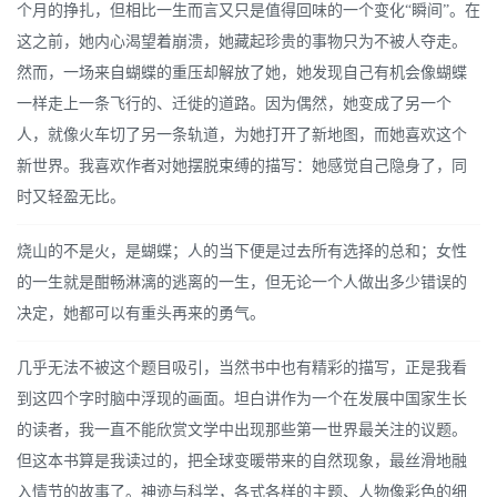
个月的挣扎，但相比一生而言又只是值得回味的一个变化“瞬间”。在
这之前，她内心渴望着崩溃，她藏起珍贵的事物只为不被人夺走。
然而，一场来自蝴蝶的重压却解放了她，她发现自己有机会像蝴蝶
一样走上一条飞行的、迁徙的道路。因为偶然，她变成了另一个
人，就像火车切了另一条轨道，为她打开了新地图，而她喜欢这个
新世界。我喜欢作者对她摆脱束缚的描写：她感觉自己隐身了，同
时又轻盈无比。
烧山的不是火，是蝴蝶；人的当下便是过去所有选择的总和；女性
的一生就是酣畅淋漓的逃离的一生，但无论一个人做出多少错误的
决定，她都可以有重头再来的勇气。
几乎无法不被这个题目吸引，当然书中也有精彩的描写，正是我看
到这四个字时脑中浮现的画面。坦白讲作为一个在发展中国家生长
的读者，我一直不能欣赏文学中出现那些第一世界最关注的议题。
但这本书算是我读过的，把全球变暖带来的自然现象，最丝滑地融
入情节的故事了。神迹与科学，各式各样的主题、人物像彩色的细