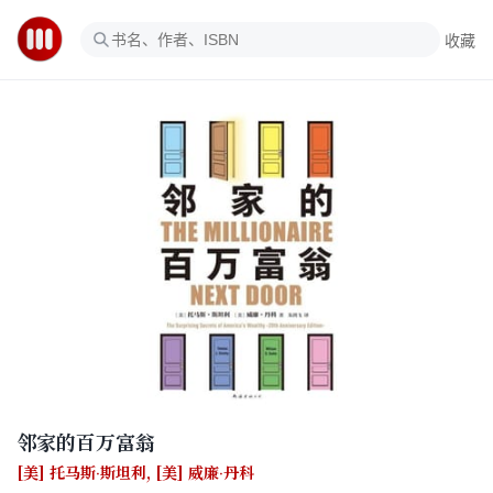
收藏
邻家的百万富翁
[美] 托马斯·斯坦利
,
[美] 威廉·丹科