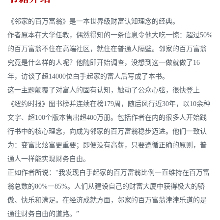
《邻家的百万富翁》是一本世界级财富认知理念的经典。
作者原本在大学任教，偶然得知的一条信息令他大吃一惊：超过50%
的百万富翁不住在高端社区，就住在普通人隔壁。邻家的百万富翁
究竟是什么样的人呢？他随即开始调查，没想到这一做就做了16
年，访谈了超14000位白手起家的富人后写成了本书。
这一主题颠覆了对富人的固有认知，触动了公众心弦，很快登上
《纽约时报》图书榜并连续在榜179周，随后风行近30年，以10余种
文字、超100个版本售出超400万册。包括作者在内的很多人开始践
行书中的核心理念，向成为邻家的百万富翁稳步迈进。他们一致认
为：变富比炫富更重要；即便没有高薪，只要遵循正确的原则，普
通人一样能实现财务自由。
正如作者所说：“我发现白手起家的百万富翁比例一直维持在百万富
翁总数的80%一85%。人们从建设自己的财富大厦中获得极大的骄
傲、快乐和满足。在经济成就方面，邻家的百万富翁津津乐道的是
通往财务自由的道路。”