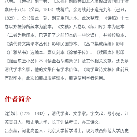
八卷。《诗稿》前十卷、《文稿》前四卷由友人屠倬出资刊刻于清
嘉庆十八年（癸酉，1813）或稍后，余则续刻于道光九年（己丑，
1829）。全书仅此一刻，别无重刊之本。此次整理，《诗稿》十七
卷以郑振铎所藏本为底本，《文稿》八卷以《续四库》本为底本
（二者为后印本，已更正了之前印本的一些讹误），并参校稿本、
《清代诗文集珍本丛刊》影印民国钞本、《丛书集成续编》影印
《广雅丛书》选编本、嘉庆刻本《徐孝子传》、《续四库》影印
《烟画东堂小品》本《读金石萃编条记》及其他相关文献。沈氏是
清代学术名家，他的文集自有学术价值。《幼学堂诗文稿》此前只
有影印本，此次如能出版整理本，能更便利学者运用。
作者简介
沈钦韩（1775—1832），清代学者、文学家。字文起，号小宛，江
苏吴县人。精史地之学，长于训诂考证，亦工诗文。
吕东超，河北高邑人，北京大学哲学博士，现为陕西师范大学历史