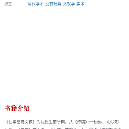
标签
清代学术
没有归类
文献学
学术
书籍介绍
《幼学堂诗文稿》为沈氏生前所刻，共《诗稿》十七卷、《文稿》