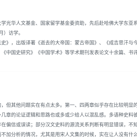
大学光华人文基金、国家留学基金委资助，先后赴哈佛大学东亚系（
9月）访学。
元史》，出版译著《逝去的大帝国：蒙古帝国》、《成吉思汗与
》《中国史研究》《中国学术》等学术期刊发表论文十余篇、书
的，但其他问题实在有点太多。第一、四两章似乎存在比较明显
外几章的论证逻辑和思路也或多或少给人以混乱感。多语种史料
存在偏信或误读；部分汉文史料的源流关系判断有明显错误，不
而不加分析的情况，尤其是用宋人文集的时候，实在让人没有什