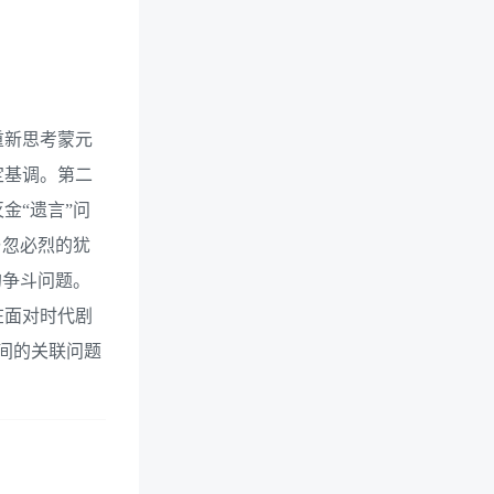
重新思考蒙元
定基调。第二
金“遗言”问
与忽必烈的犹
的争斗问题。
在面对时代剧
之间的关联问题