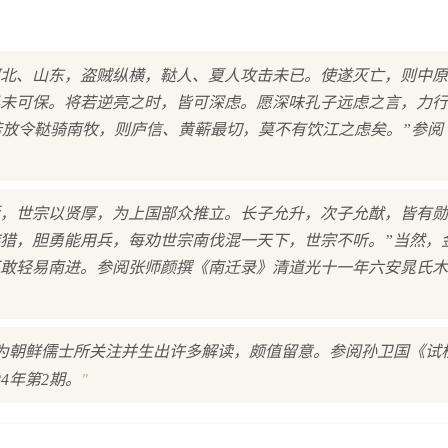
河北、山东，盗贼纵横，鞑人、夏人攻击未已。使遂灭亡，则中
未可保。将若逆亮之时，皆可深虑。愿深味孔子远虑之言，力行
若放令鞑骑南牧，则庐信、黄蕲最切，莫不有饮江之虑矣。”参阅
叛，世宗以贤厚，为上国部众推立。长子允升，次子允猷，皆有
猎，胆勇能用兵，每劝世宗南伐混一天下，世宗不听。”当然，
敢轻易南进。参阅张师颜撰《南迁录》清道光十一年六安晁氏木
后期也为朝鲜儒士所关注并生出许多解读，颇值留意。参阅孙卫国《试
"
4年第2期。