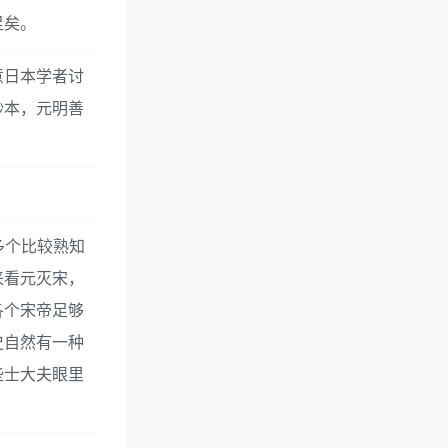
足矣。
意日本学者讨
抄本，元明善
多个比较熟知
来看元灭宋，
各个宋帝足够
史自然有一种
些士大夫眼里