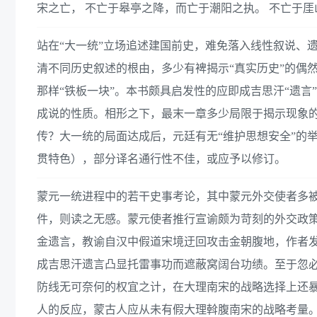
宋之亡， 不亡于皋亭之降，而亡于潮阳之执。 不亡于
站在“大一统”立场追述建国前史，难免落入线性叙说、
清不同历史叙述的根由，多少有裨揭示“真实历史”的偶然
那样“铁板一块”。本书颇具启发性的应即成吉思汗“遗
成说的性质。相形之下，最末一章多少局限于揭示现象
传？大一统的局面达成后，元廷有无“维护思想安全”的
贯特色），部分译名通行性不佳，或应予以修订。
蒙元一统进程中的若干史事考论，其中蒙元外交使者多
件，则读之无感。蒙元使者推行宣谕颇为苛刻的外交政
金遗言，教谕自汉中假道宋境迂回攻击金朝腹地，作者
成吉思汗遗言凸显托雷事功而遮蔽窝阔台功绩。至于忽
防线无可奈何的权宜之计，在大理南宋的战略选择上还
人的反应，蒙古人应从未有假大理斡腹南宋的战略考量