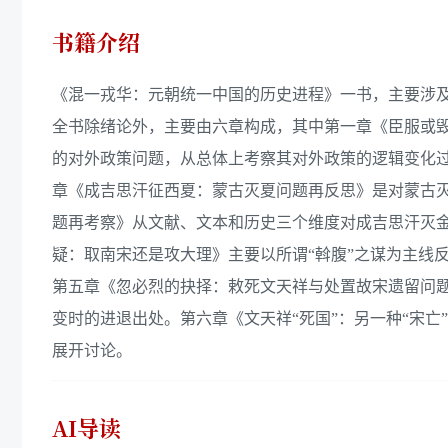
书籍介绍
《混一戎华：元朝统一中国的历史进程》一书，主要涉
全书除绪论外，主要由六章构成，其中第一章《臣服或
的对外政策问题，从总体上考察其对外政策的逻辑变化
章《成吉思汗征西夏：蒙古灭夏问题再反思》是对蒙古灭
题再考察》从文献、文本和历史三个维度对成吉思汗灭金
疑：取南宋还是攻大理》主要以所谓“斡腹”之谋为主线
第五章《忽必烈的抉择：敕死文天祥与处置故宋遗留问
变时的进退出处。第六章《文天祥“死国”：另一种“宋亡
展开讨论。
AI导读