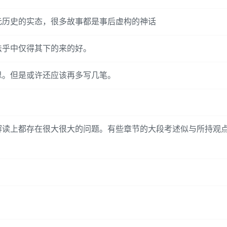
元历史的实态，很多故事都是事后虚构的神话
法乎中仅得其下的来的好。
思。但是或许还应该再多写几笔。
解读上都存在很大很大的问题。有些章节的大段考述似与所持观