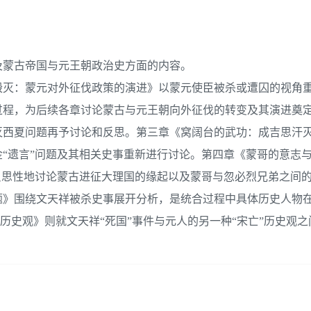
及蒙古帝国与元王朝政治史方面的内容。
毁灭：蒙元对外征伐政策的演进》以蒙元使臣被杀或遭囚的视角
过程，为后续各章讨论蒙古与元王朝向外征伐的转变及其演进奠
西夏问题再予讨论和反思。第三章《窝阔台的武功：成吉思汗灭
“遗言”问题及其相关史事重新进行讨论。第四章《蒙哥的意志
反思性地讨论蒙古进征大理国的缘起以及蒙哥与忽必烈兄弟之间
题》围绕文天祥被杀史事展开分析，是统合过程中具体历史人物
”历史观》则就文天祥“死国”事件与元人的另一种“宋亡”历史观