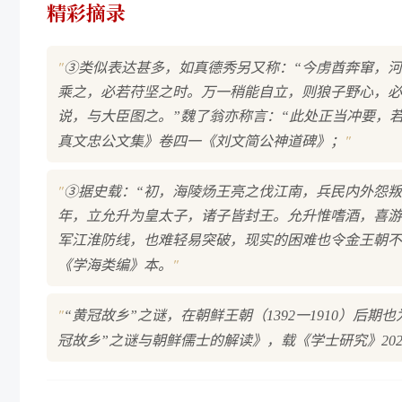
精彩摘录
"
③类似表达甚多，如真德秀另又称：“今虏酋奔窜，
乘之，必若苻坚之时。万一稍能自立，则狼子野心，必
说，与大臣图之。”魏了翁亦称言：“此处正当冲要，
"
真文忠公文集》卷四一《刘文简公神道碑》；
"
③据史载：“初，海陵炀王亮之伐江南，兵民内外怨
年，立允升为皇太子，诸子皆封王。允升惟嗜酒，喜游
军江淮防线，也难轻易突破，现实的困难也令金王朝不
"
《学海类编》本。
"
“黄冠故乡”之谜，在朝鲜王朝（1392一1910）
冠故乡”之谜与朝鲜儒士的解读》，载《学士研究》202