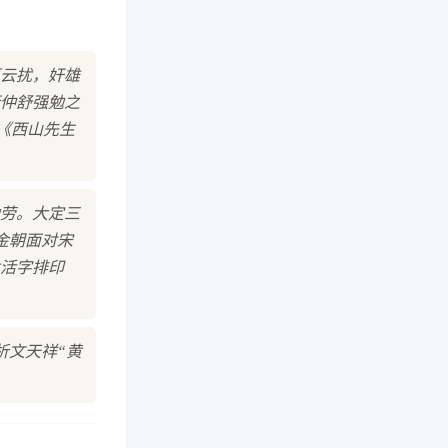
原云扰，奸雄
仲舒强勉之
《西山先生
勋劳。大定三
金朝面对宋
活字排印
析文天祥“黄