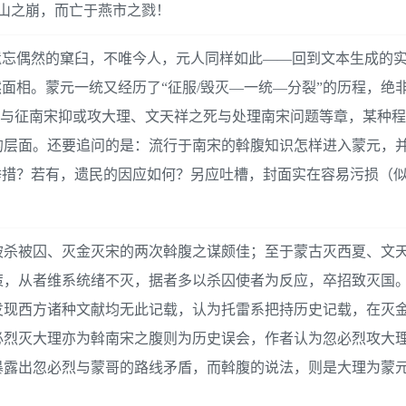
厓山之崩，而亡于燕市之戮！
遗忘偶然的窠臼，不唯今人，元人同样如此——回到文本生成的
面相。蒙元一统又经历了“征服/毁灭—一统—分裂”的历程，绝
言”与征南宋抑或攻大理、文天祥之死与处理南宋问题等章，某种
的层面。还要追问的是：流行于南宋的斡腹知识怎样进入蒙元，
举措？若有，遗民的因应如何？另应吐槽，封面实在容易污损（
被杀被囚、灭金灭宋的两次斡腹之谋颇佳；至于蒙古灭西夏、文
策，从者维系统绪不灭，据者多以杀囚使者为反应，卒招致灭国
发现西方诸种文献均无此记载，认为托雷系把持历史记载，在灭
必烈灭大理亦为斡南宋之腹则为历史误会，作者认为忽必烈攻大
暴露出忽必烈与蒙哥的路线矛盾，而斡腹的说法，则是大理为蒙
。