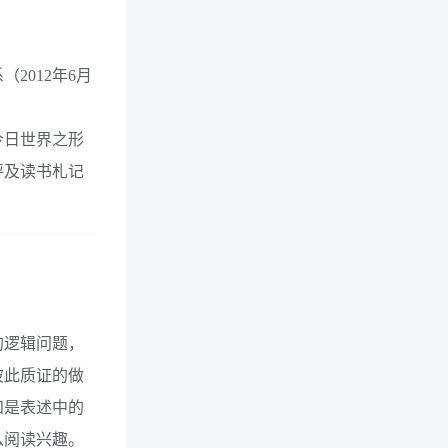
2012年6月
今日世界之形
评及读书札记
的逻辑问题，
彼此质证的做
知是表述中的
么阅读兴趣。