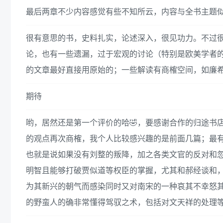
最后两章不少内容感觉有些不知所云，内容与全书主题
很有意思的书，史料扎实，论述深入，很见功力。不过
论，也有一些遗漏，过于宏观的讨论（特别是欧美学者
的文章最好直接用原始的；一些解读有商榷空间，如廉希
期待
哟，居然还是第一个评价的哈🤣，要感谢合作的归途书
的观点再次商榷，我个人比较感兴趣的是前面几篇；最
也就是说如果没有刘整的叛降，加之各类文官的反对和
明智且能够打破贾似道等权臣的掌握，尤其和郝经谈和
为其新兴的朝气而感染同时又对南宋的一种哀其不幸怒
的野蛮人的确非常懂得驾驭之术，包括对文天祥的处理