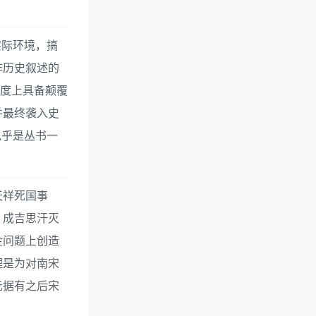
实际环境，搞
非历史叙述的
程度上具备颠覆
并最终袭入史
似乎是丛书一
天祥死国事
。成吉思汗灭
金问题上创造
理是为对南宋
元据有之后宋