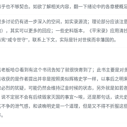
似乎也不够契合。如欲了解相关内容，翻一下绪论中的各章梗概
很多讨论仍有进一步深入的空间，如实录源流；理论部分应该注
的），其实可以更多的回应；一些史料版本，《平宋录》应用清
宪“咸令世守”，联系上下文，实际是针对世侯而非藩国的。
店老板哈😊看到有这个书讯告知了就很快寄到了；此书主要是对
有收获的是作者提出并非是按照类似辉格史学一样，以事后之明
忽必烈的犹疑，可能仍然会维持辽金时候的状态，另外就是如若
，说不定就不会有后续毁家灭国的事宜～唉，还是那句话，读元
其不争的泄气感，和读晚明史是一个道理，但是又不得不折服这
等。