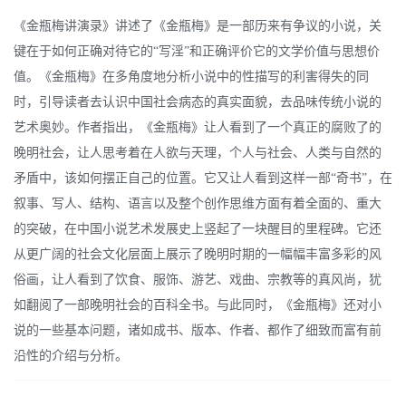
《金瓶梅讲演录》讲述了《金瓶梅》是一部历来有争议的小说，关
键在于如何正确对待它的“写淫”和正确评价它的文学价值与思想价
值。《金瓶梅》在多角度地分析小说中的性描写的利害得失的同
时，引导读者去认识中国社会病态的真实面貌，去品味传统小说的
艺术奥妙。作者指出，《金瓶梅》让人看到了一个真正的腐败了的
晚明社会，让人思考着在人欲与天理，个人与社会、人类与自然的
矛盾中，该如何摆正自己的位置。它又让人看到这样一部“奇书”，在
叙事、写人、结构、语言以及整个创作思维方面有着全面的、重大
的突破，在中国小说艺术发展史上竖起了一块醒目的里程碑。它还
从更广阔的社会文化层面上展示了晚明时期的一幅幅丰富多彩的风
俗画，让人看到了饮食、服饰、游艺、戏曲、宗教等的真风尚，犹
如翻阅了一部晚明社会的百科全书。与此同时，《金瓶梅》还对小
说的一些基本问题，诸如成书、版本、作者、都作了细致而富有前
沿性的介绍与分析。