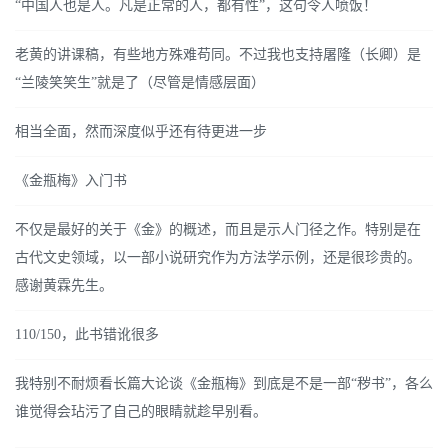
“中国人也是人。凡是正常的人，都有性”，这句令人喷饭！
老黄的讲课稿，有些地方殊难苟同。不过我也支持屠隆（长卿）是
“兰陵笑笑生”就是了（尽管是情感层面）
相当全面，然而深度似乎还有待更进一步
《金瓶梅》入门书
不仅是最好的关于《金》的概述，而且是示人门径之作。特别是在
古代文史领域，以一部小说研究作为方法学示例，还是很珍贵的。
感谢黄霖先生。
110/150，此书错讹很多
我特别不耐烦看长篇大论谈《金瓶梅》到底是不是一部“秽书”，各么
谁觉得会玷污了自己的眼睛就趁早别看。