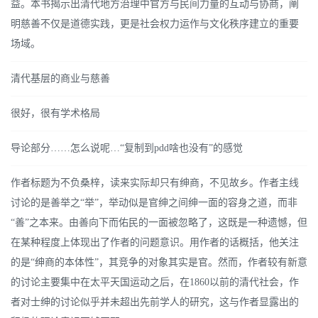
益。本书揭示出清代地方治理中官方与民间力量的互动与协商，阐
明慈善不仅是道德实践，更是社会权力运作与文化秩序建立的重要
场域。
清代基层的商业与慈善
很好，很有学术格局
导论部分……怎么说呢…“复制到pdd啥也没有”的感觉
作者标题为不负桑梓，读来实际却只有绅商，不见故乡。作者主线
讨论的是善举之“举”，举动似是官绅之间绅一面的容身之道，而非
“善”之本来。由善向下而佑民的一面被忽略了，这既是一种遗憾，但
在某种程度上体现出了作者的问题意识。用作者的话概括，他关注
的是“绅商的本体性”，其竞争的对象其实是官。然而，作者较有新意
的讨论主要集中在太平天国运动之后，在1860以前的清代社会，作
者对士绅的讨论似乎并未超出先前学人的研究，这与作者显露出的