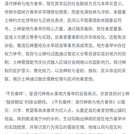
清代绅商与地方善举，探究其背后的社会联结方式与本体论意义。
传统中国地方善举并非理想化图景，而是充满协商与冲突，承载着
士绅的文化领导权与正统化表述，民间公平观需借助帝国象征符
号。士绅是地方善举的核心力量，通过捐资襄助、担任善堂董事、
促成义仓建立等参与实践，且善堂董事职位并非徭役化，还能免派
杂役，晚清后绅董经办水旱疏浚等事务渐成常态。地方善举中存在
权力争夺，官府与士绅均试图通过掌控义仓等资源实现对地方的控
制，士绅需借助节庆仪式融入区域社会网络以巩固影响力。探讨绅
权的庇护意义、教化权力，以及绅权与皇权、族权、民众命运的关
联，揭示士绅通过融合儒教伦理与民间劝善思想。
“不负桑梓”，是清代绅商从事地方善举的自我表达，亦是官府对士绅
“报效朝廷”的政治期待。《不负桑梓：清代绅商与地方善举》以赈
灾、兴学、育婴等具体善举为切入点，从嘉定县的善堂到佛山镇的
祖庙，再到晚清海宁州的水利，生动勾勒出绅商阶层在地方善举中
的实践图景，并探讨其行为背后的儒家伦理、地域认同与现实利