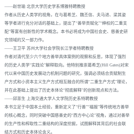
——赵世瑜 北京大学历史学系博雅特聘教授
作者从历史人类学的视角，在与葛希芝、魏丕信、夫马进、梁其姿
等学者进行充分对话的基础上，提出了“善举贡赋化”“绅权的二重支
配”等富有创新性的学术概念。本书必将成为中国社会史、慈善史研
究领域的又一部力作。
——王卫平 苏州大学社会学院长江学者特聘教授
作者对清代至少六个地方善举具体案例的观察和反思，体现了强烈
的历史人类学“实践论”解释取向。他特别推崇葛希芝(Hill Gates)对宋
代以来中国历史发展动力机制问题的研究，强调必须结合贡赋制生
产方式和小资本主义生产方式相互融合的所谓“二重生产方式”理论，
并在此基础上提出了历史本体论“彻底解释”的创新观点和方法。
——邱澎生 上海交通大学人文学院历史系特聘教授
本书立足于中国本土经验，重新定义了“行善”“福报”等传统地方善举
的核心概念，同时突破中国慈善史的“西方中心论”视角，通过对善举
的生产性和榨取性二重结构的深度挖掘，试图解释其背后的社会联
结方式和历史本体论含义。