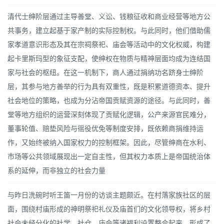
清代士绅阶层通过主导善堂、义讼、钱粮征收和商业经营等地方公
共事务，建立起基于家产制的实际控制权。与此同时，他们借助儒
家孝道意识形态及其在宗祠祭祀、庙会等活动中的文化权威，构建
起卡里斯玛型的象征支配，使绅权在物质与精神层面均成为连结国
家与社会的枢纽。在这一机制下，商人通过捐纳功名跻身士绅阶
层，其参与地方善举的行为具有双重性，既是积累道德资本、提升
社会地位的策略，也成为分沾帝国贡赋资源的途径。与此同时，善
堂等地方组织的运营深刻体现了贡赋化逻辑，公产来源官民难分，
董事轮值、赔垫风险与徭役优免等制度安排，既依赖商捐维持运
作，又始终被纳入国家权力的控制框架。因此，尽管绅商在水利、
市场等公共领域展现出一定自主性，但其权力本质上是帝国统治体
系的延伸，而非独立的社会力量
与昨日洗碗时听王笛一月份的访谈主题颇近。在村落家族社区的层
面，围绕村庙形成的神明祭祀礼仪及庙首们的文化领导权，将乡村
社会未经分化的社学、社仓、庙会等诸福利设置整合起来，形成了