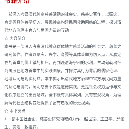
书籍介绍
一部深入考察清代绅商慈善活动的社会史、慈善史著作，以赈灾、
育婴等具体善举切入，展现绅商构建民间救助网络的过程，探讨清
代地方治理中官方与民间力量的互动。
☆ 内容简介
本书是一部深入考察清代绅商群体地方慈善活动的社会史、慈善史
研究著作。作者以赈灾、兴学、育婴等具体善举为切入点，从嘉定
县的善堂到佛山镇的祖庙，再到晚清海宁州的水利，生动勾勒出绅
商阶层在地方善举中的实践图景，并探讨其行为背后的儒家伦理、
地域认同与现实利益。本书揭示出清代地方治理中官方与民间力量
的互动与协商，阐明慈善不仅是道德实践，更是社会权力运作与文
化秩序建立的重要场域。全书既有具体案列，又有宏观视角，为理
解清代社会结构变迁提供了富有启发的历史视角。
☆ 本书亮点
1.一部中国社会史、慈善史研究领域的力作，赵世瑜、王卫平、邱澎
生、吴滔一致推荐。