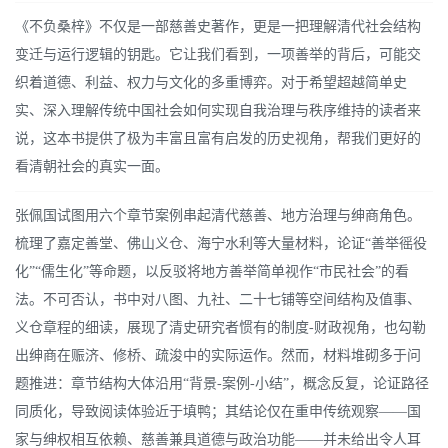
《不负桑梓》不仅是一部慈善史著作，更是一把理解清代社会结构
变迁与运行逻辑的钥匙。它让我们看到，一项善举的背后，可能交
织着道德、利益、权力与文化的多重博弈。对于希望超越简单史
实、深入理解传统中国社会如何实现自我治理与秩序维持的读者来
说，这本书提供了极为丰富且富有启发的历史视角，帮我们更好的
看清朝社会的真实一面。
张佩国试图用六个章节案例串起清代慈善、地方治理与绅商角色。
梳理了嘉定善堂、佛山义仓、海宁水利等大量材料，论证“善举徭役
化”“儒生化”等命题，以反驳将地方善举简单视作“市民社会”的看
法。不可否认，书中对八图、九社、二十七铺等空间结构及值事、
义仓章程的细读，展现了清史研究者惯有的制度-财政视角，也勾勒
出绅商在赈济、修桥、疏浚中的实际运作。然而，材料堆砌多于问
题推进：章节结构大体沿用“背景-案例-小结”，概念反复，论证路径
同质化，导致阅读体验近于填鸭；其结论仅在重申传统观察——国
家与绅权相互依赖、慈善兼具道德与政治功能——并未给出令人耳