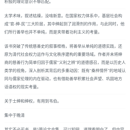
积极的理论意识不够匹配。
太学术味，叙述枯燥，没啥新意。在国家权力体系中，基层社会构
成“官-绅-民”三大阶层，其中绅起到了润滑剂的作用，与此同时，他
们所行善举也并不单纯，而是夹带着功利主义的考量。
该书突破了传统慈善史的叙事桎梏，将善举从单纯的道德实践，还
原为清代社会权力运作与文化秩序建构的重要场域。作者并未将绅
商的慈善行为简单归因于儒家“义利之辨”的道德感召，而是以历史人
类学的视角，深入剖析其背后的多重动因：既有“桑梓情怀”的地域认
同与儒家伦理的内在驱动，也有借助善举积累社会声望、巩固地方
话语权的现实考量。
关于士绅和绅权，有用到韦伯。
集中于晚清
其实不必买书，是5篇论文合集，可以知网。道理看明白了，但内容