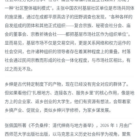
一种“社区整体福利模式”。主张中国农村基层社区单位是市场共同体
的施坚雅，通过在成都平原高店子的田野调查也发现，“各种各样的
自发组成的团体和其他正式组织——复合宗族、秘密会社分会、庙
会的董事会、宗教祈祷会社——都把基层市场社区作为组织单位”。
显而易见，基层市场不仅是交易空间，更是关系网络和权力运作的
社会空间，也许诸种组织的领导者存在着某种程度上的重叠。村落
社会通过民间宗教而形成的社会一体化程度，与市场社区相比，有
过之而无不及。
乡绅是古代特定制度下的产物，现在已经没有完全对应的群体了。
但如果看他们“扎根地方、连接各方、服务乡里”的核心作用，像是地
方上的企业家、返乡创业的大学生，他们有资源有想法，会帮着家
乡搞产业、促就业，类似乡绅兴学修桥，为家乡谋发展。
张佩国所著《不负桑梓：清代绅商与地方善举》，2026 年 1 月由广
西师范大学出版社出版，以马克思主义历史社会科学为视角，聚焦