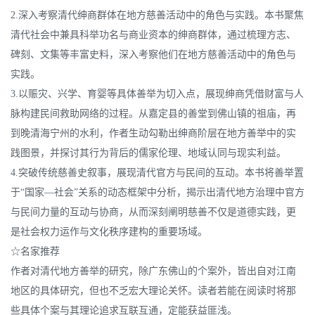
2.深入考察清代绅商群体在地方慈善活动中的角色与实践。本书聚焦
清代社会中兼具科举功名与商业资本的绅商群体，通过梳理方志、
碑刻、文集等丰富史料，深入考察他们在地方慈善活动中的角色与
实践。
3.以赈灾、兴学、育婴等具体善举为切入点，展现绅商凭借财富与人
脉构建民间救助网络的过程。从嘉定县的善堂到佛山镇的祖庙，再
到晚清海宁州的水利，作者生动勾勒出绅商阶层在地方善举中的实
践图景，并探讨其行为背后的儒家伦理、地域认同与现实利益。
4.突破传统慈善史叙事，展现清代官方与民间的互动。本书将善举置
于“国家—社会”关系的动态框架中分析，揭示出清代地方治理中官方
与民间力量的互动与协商，从而深刻阐明慈善不仅是道德实践，更
是社会权力运作与文化秩序建构的重要场域。
☆名家推荐
作者对清代地方善举的研究，除广东佛山的个案外，皆出自对江南
地区的具体研究，但也不乏宏大理论关怀。读者若能在阅读时将那
些具体个案与其理论追求互联互通，定能获益匪浅。