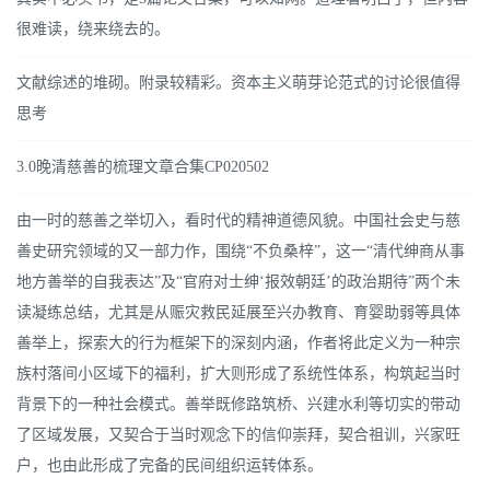
很难读，绕来绕去的。
文献综述的堆砌。附录较精彩。资本主义萌芽论范式的讨论很值得
思考
3.0晚清慈善的梳理文章合集CP020502
由一时的慈善之举切入，看时代的精神道德风貌。中国社会史与慈
善史研究领域的又一部力作，围绕“不负桑梓”，这一“清代绅商从事
地方善举的自我表达”及“官府对士绅‘报效朝廷’的政治期待”两个未
读凝练总结，尤其是从赈灾救民延展至兴办教育、育婴助弱等具体
善举上，探索大的行为框架下的深刻内涵，作者将此定义为一种宗
族村落间小区域下的福利，扩大则形成了系统性体系，构筑起当时
背景下的一种社会模式。善举既修路筑桥、兴建水利等切实的带动
了区域发展，又契合于当时观念下的信仰崇拜，契合祖训，兴家旺
户，也由此形成了完备的民间组织运转体系。