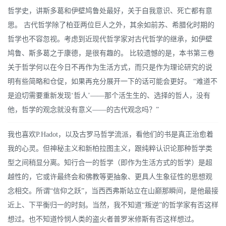
哲学史，讲斯多葛和伊壁鸠鲁处最好，关于自我意识、死亡都有意
思。 古代哲学除了柏亚两位巨人之外，其余如前苏、希腊化时期的
哲学也不容忽视。考虑到近现代哲学家对古代哲学的继承，如伊壁
鸠鲁、斯多葛之于康德，是很有趣的。 比较遗憾的是，本书第三卷
关于哲学何以在今日不再作为生活方式，而只是作为理论研究的说
明有些简略和仓促，如果再充分展开一下的话可能会更好。 “难道不
是迫切需要重新发现‘哲人’——那个活生生的、选择的哲人，没有
他，哲学的观念就没有意义——的古代观念吗？”
我也喜欢P.Hadot，以及古罗马哲学流派，看他们的书是真正治愈着
我的心灵。但神秘主义和新柏拉图主义，跟纯粹认识论那种哲学类
型之间稍显分离。知行合一的哲学（即作为生活方式的哲学）是超
越性的，它或许最终会和佛教等更抽象、更具人生象征性的思想观
念相交。所谓“信仰之跃”，当西西弗斯站立在山巅那瞬间，是他最接
近上、下平衡归一的时刻。当然，我不知道“叛逆”的哲学家有否这样
想过。也不知道怜悯人类的盗火者普罗米修斯有否这样想过。