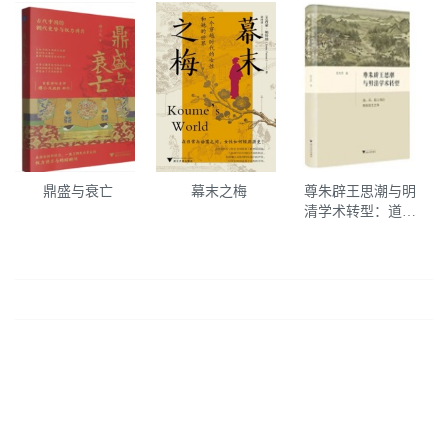
鼎盛与衰亡
幕末之梅
尊朱辟王思潮与明
清学术转型：道、
学、政之间的程朱
陆王之争