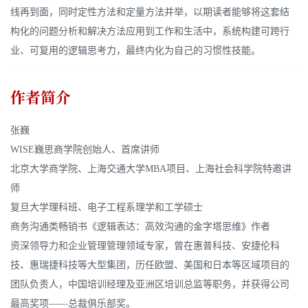
线再到面，同时定性方法和定量方法并举，以期读者能够将这套结
构化的问题分析和解决方法应用到工作和生活中，系统构建可跨行
业、可复用的逻辑思考力，最终内化为自己的习惯性技能。
作者简介
张巍
WISE巍思商学院创始人、首席讲师
北京大学商学院、上海交通大学MBA项目、上海社会科学院特邀讲
师
复旦大学理科班、电子工程系理学和工学硕士
商务沟通类畅销书《逻辑表达：高效沟通的金字塔思维》作者
资深领导力和企业管理管理领域专家，曾在惠普科技、安捷伦科
技、惠瑞捷科技等大型集团，历任欧盟、美国和日本等区域项目的
团队负责人，中国培训经理及亚洲区培训总监等职务，并获得公司
最高奖项——总裁俱乐部奖。