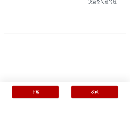
决复杂问题的逻辑
主线(风靡上汽集
团、惠普、索尼、
阿迪达斯等世界知
名企业的思维训练
法)
下载
收藏