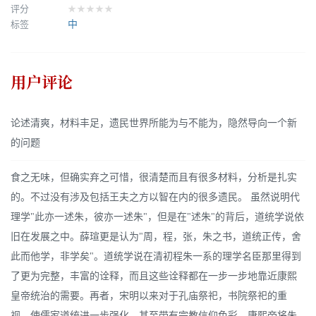
评分
★★★★★
标签
中
用户评论
论述清爽，材料丰足，遗民世界所能为与不能为，隐然导向一个新
的问题
食之无味，但确实弃之可惜，很清楚而且有很多材料，分析是扎实
的。不过没有涉及包括王夫之方以智在内的很多遗民。 虽然说明代
理学"此亦一述朱，彼亦一述朱"，但是在"述朱"的背后，道统学说依
旧在发展之中。薛瑄更是认为"周，程，张，朱之书，道统正传，舍
此而他学，非学矣"。道统学说在清初程朱一系的理学名臣那里得到
了更为完整，丰富的诠释，而且这些诠释都在一步一步地靠近康熙
皇帝统治的需要。再者，宋明以来对于孔庙祭祀，书院祭祀的重
视，使儒家道统进一步强化，甚至带有宗教信仰色彩。康熙帝将朱