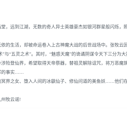
庙堂，远到江湖，无数的奇人异士英雄豪杰如银河群星般闪烁，
无依的生活，却被命运卷入上古神魔大战的后世战场中。张牧云
术”与“五灵之术”。其时，“魅惑天魔”的诡谲阴谋令天下三分为
身涉险登仙界，希望取得天帝祭器，替祖灵解除诅咒，将万恶魔
寒的事实……
的冥界之女、堕入人间的冰飖仙子、修仙问道的美鱼妖……他们
州牧云谣!