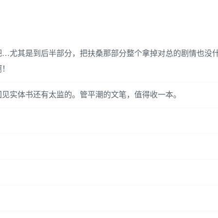
吧…尤其是到后半部分，把扶桑那部分整个拿掉对总的剧情也没
啊！
回见实体书还有太监的。管平潮的文笔，值得收一本。