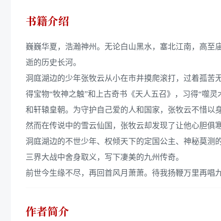
书籍介绍
巍巍华夏，浩瀚神州。无论白山黑水，塞北江南，高至
逝的历史长河。
洞庭湖边的少年张牧云从小在市井摸爬滚打，过着孤苦
得宝物“牧神之触”和上古奇书《天人五召》，习得“噬灵
和轩辕皇朝。为守护自己爱的人和国家，张牧云不惜以
然而在传说中的雪云仙国，张牧云却发现了让他心胆俱
洞庭湖边的不世少年、权倾天下的定国公主、神秘莫测
三界大战中舍身取义，写下凄美的九州传奇。
前世今生缘不尽，再回首风月萧萧。待我扬鞭万里再唱九
作者简介