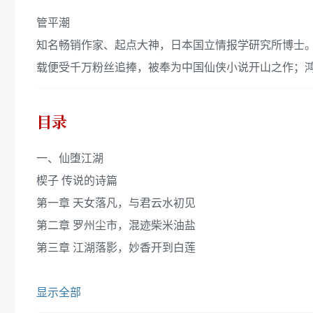
管平潮
知名畅销作家、起点大神，日本国立情报学研究所博士
载便受千万粉丝追捧，被奉为中国仙侠小说开山之作；
目录
一、仙堕江湖
楔子 传说的诗篇
第一章 天女落凡，与君云水初见
第二章 罗州尘市，混迹柴米油盐
第三章 江湖落影，妙香开到白莲
显示全部