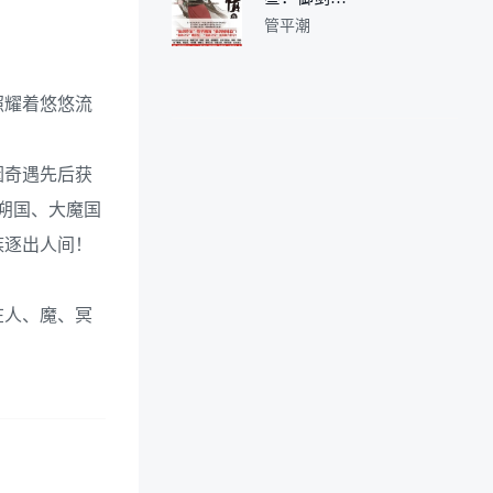
湖
管平潮
照耀着悠悠流
因奇遇先后获
大朔国、大魔国
族逐出人间！
在人、魔、冥