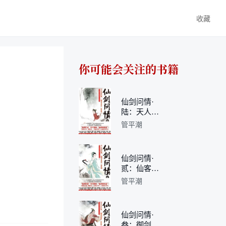
收藏
你可能会关注的书籍
仙剑问情·
陆：天人永
殇
管平潮
仙剑问情·
贰：仙客风
流
管平潮
仙剑问情·
叁：御剑江