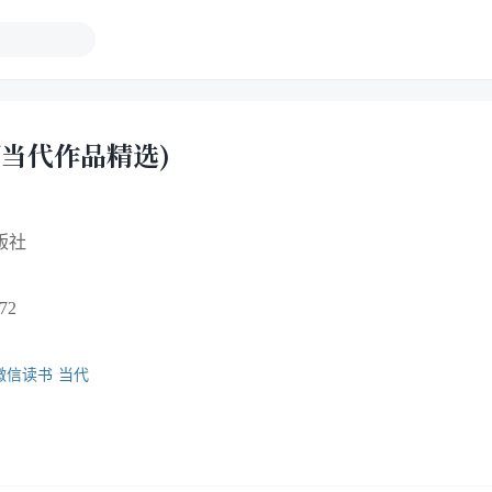
明当代作品精选)
版社
72
微信读书
当代