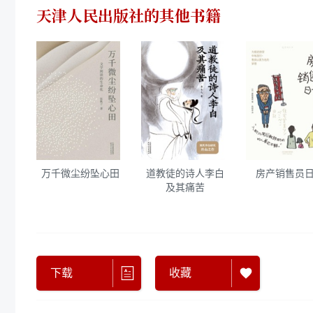
天津人民出版社
的其他书籍
万千微尘纷坠心田
道教徒的诗人李白
房产销售员
及其痛苦
下载
收藏