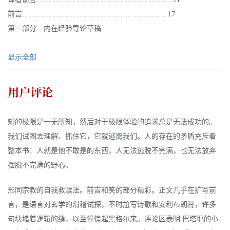
前言…………………………………………………… 17
第一部分 内在经验导论草稿
显示全部
用户评论
知的极限是一无所知，然后对于极限体验的追求总是无法成功的。
我们试图去理解、抓住它，它就逃离我们。人的存在的矛盾充斥着
整本书：人就是他不敢是的东西，人无法逃脱不完满，也无法放弃
摆脱不完满的野心。
形同宗教的自我救赎法。前言和笑的部分精彩。正文几乎在扩写前
言，是语言对玄学的滑稽试探，不时尬写诗歌和安利布朗肖，许多
句块堵着逻辑的缝，以至憧憬起黑格尔来。评论区表明:巴塔耶的小