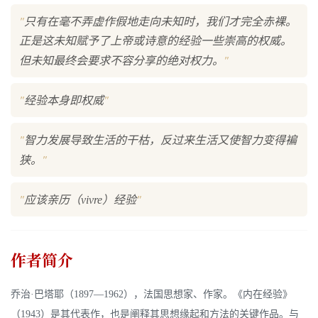
"
只有在毫不弄虚作假地走向未知时，我们才完全赤裸。
正是这未知赋予了上帝或诗意的经验一些崇高的权威。
"
但未知最终会要求不容分享的绝对权力。
"
"
经验本身即权威
"
智力发展导致生活的干枯，反过来生活又使智力变得褊
"
狭。
"
"
应该亲历（vivre）经验
作者简介
乔治·巴塔耶（1897—1962），法国思想家、作家。《内在经验》
（1943）是其代表作，也是阐释其思想缘起和方法的关键作品。与