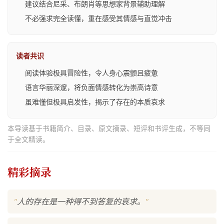
建议结合尼采、布朗肖等思想家背景辅助理解
不必强求完全读懂，重在感受其情感与直觉冲击
读者共识
阅读体验极具冒险性，令人身心震颤且疲惫
语言华丽深邃，将负面情感转化为崇高诗意
虽难懂但极具启发性，揭示了存在的本质哀求
本导读基于书籍简介、目录、原文摘录、短评和书评生成，不等同
于全文精读。
精彩摘录
"
"
人的存在是一种得不到答复的哀求。