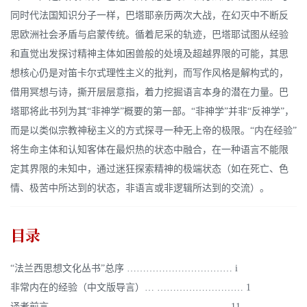
同时代法国知识分子一样，巴塔耶亲历两次大战，在幻灭中不断反
思欧洲社会矛盾与启蒙传统。循着尼采的轨迹，巴塔耶试图从经验
和直觉出发探讨精神主体如困兽般的处境及超越界限的可能，其思
想核心仍是对笛卡尔式理性主义的批判，而写作风格是解构式的，
借用冥想与诗，撕开层层意指，着力挖掘语言本身的潜在力量。巴
塔耶将此书列为其“非神学”概要的第一部。“非神学”并非“反神学”，
而是以类似宗教神秘主义的方式探寻一种无上帝的极限。“内在经验”
将生命主体和认知客体在最炽热的状态中融合，在一种语言不能限
定其界限的未知中，通过迷狂探索精神的极端状态（如在死亡、色
情、极苦中所达到的状态，非语言或非逻辑所达到的交流）。
目录
“法兰西思想文化丛书”总序 …………………………… i
非常内在的经验（中文版导言）… ……………………… 1
译者前言…………………………………………………11