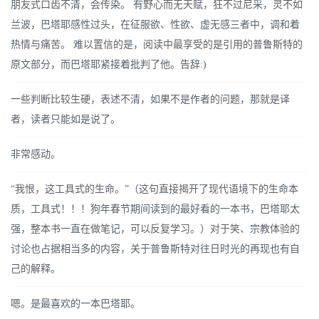
朋友式口齿不清，会传染。 有野心而无天赋，狂不过尼采，灵不如
兰波，巴塔耶感性过头，在征服欲、性欲、虚无感三者中，调和着
热情与痛苦。 难以置信的是，阅读中最享受的是引用的普鲁斯特的
原文部分，而巴塔耶紧接着批判了他。告辞:)
一些判断比较生硬，表述不清，如果不是作者的问题，那就是译
者，读者只能如是说了。
非常感动。
“我恨，这工具式的生命。”（这句直接揭开了现代语境下的生命本
质，工具式！！！狗年春节期间读到的最好看的一本书，巴塔耶太
强，整本书一直在做笔记，可以反复学习。）对于笑、宗教体验的
讨论也占据相当多的内容，关于普鲁斯特对往日时光的再现也有自
己的解释。
嗯。是最喜欢的一本巴塔耶。