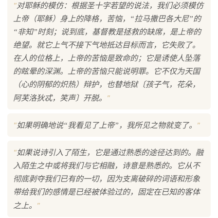
"
对耶稣的模仿：根据圣十字若望的说法，我们必须模仿
上帝（耶稣）身上的降格，苦恼，“拉马撒巴各大尼”的
“非知”时刻；说到底，基督教是拯救的缺席，是上帝的
绝望。就它上气不接下气地抵达目标而言，它失败了。
在人的位格上，上帝的苦恼是致命的；它是诱使人坠落
的眩晕的深渊。上帝的苦恼只能说明罪。它不仅为天国
（心的阴郁的炽热）辩护，也替地狱〔孩子气，花朵，
"
阿芙洛狄忒，笑声〕开脱。
"
"
如果明确地说“我看见了上帝”，我所见之物就变了。
"
如果说诗引入了陌生，它是通过熟悉的途径达到的。融
入陌生之中或将我们与它相融，诗意是熟悉的。它从不
彻底剥夺我们已有的一切，因为支离破碎的词语和形象
带给我们的感情是已经被体验过的，固定在已知的客体
"
之上。