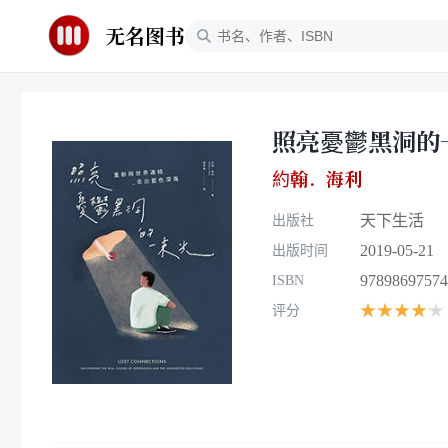
无名图书
照亮憂鬱黑洞的
約翰．海利
天下生活
出版社
2019-05-21
出版时间
97898697574
ISBN
★★★★★
评分