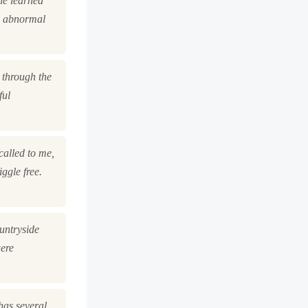
he learned
to abnormal
 through the
ful
called to me,
ggle free.
untryside
were
 has several