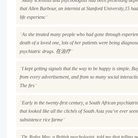
Many scientists and psychologists had been presenting depre
that Allen Barbour, an internist at Stanford University,15 ha
"
life experienc
"
As she treated many people who had gone through experience
death of a loved one, lots of her patients were being diagnos
"
psychiatric drugs. 在治疗
"
I kept getting signals that the way to be happy is simple. Bu
from every advertisement, and from so many social interaction
"
The firs
"
Early in the twenty-first century, a South African psychiat
that looked like all the clichés of South Asia you’ve ever se
"
subsistence rice farme
"
Dr. Rufus May, a British psychologist, told me that telling pe