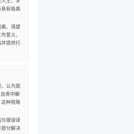
业人士、学
析具有极高
疏离、渴望
工作意义、
鸣并提供行
察，认为其
从自责中解
，这种视角
病与错误译
半部分解决