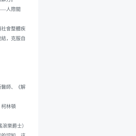
——人際關
類社會整體疾
連結，克服自
所醫師、《解
．柯林頓
國搖滾樂爵士）
症的認知。這