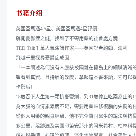
书籍介绍
英國亞馬遜4.5星、美國亞馬遜4星評價
解開憂鬱症之謎，找到了不需用藥的社會處方箋
TED Talk千萬人氣演講作家——英國記者約翰．海利
飛越千里探尋憂鬱症成因
「一本闡述為何沒有人應該被隔離在孤島上的細膩清晰
望看到真實、且持續的改變，拿起這本書來讀，它可以提供你
卡影后）
18歲吞下人生第一顆抗憂鬱劑，到31歲停止吃藥為止的
為大腦的血清素濃度不足，需要用藥來修復腦內失衡的
從個人用藥的親身經驗，他不完全贊同醫生的說法與抗憂
多公里，足跡遍及美國印第安那州的阿米希村、柏林科
精神科醫師、心理治療師、演化生物學家、社會運動人