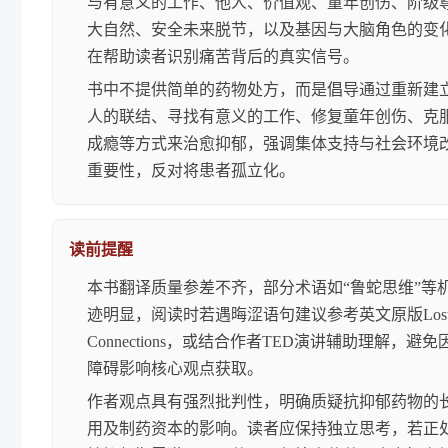
与有意义的工作、他人、价值观、童年创伤、阶级
大自然、安全未来脱节，以及基因与大脑角色的变
在帮助读者识别痛苦背后的真实信号。
书中不提供简单的药物处方，而是倡导通过重新建
人的联结、寻找有意义的工作、修复童年创伤、克
成瘾等方式来治愈抑郁，强调集体支持与社会环境
重要性，反对将患者孤立化。
读前提醒
本书翻译质量参差不齐，部分术语如“鲁蛇思维”等
迹明显，阅读时若遇晦涩语句建议参考英文原版Los
Connections，或结合作者TED演讲辅助理解，避
障碍影响核心观点获取。
作者观点具有强烈批判性，明确质疑抗抑郁药物的
用及制药资本的影响。读者应保持独立思考，若正