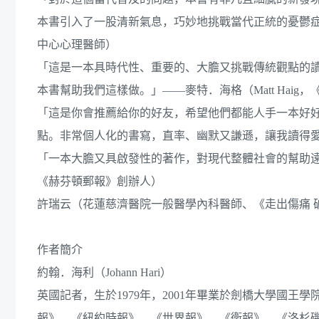
本書引入了一股清新氣息，巧妙地挑戰當代正統的憂鬱症治療
中心心理醫師）
「這是一本具時代性、重要的、大膽又挑戰傳統觀點的
本書幫助我們這樣做。」——麥特．海格（Matt Haig
「這是你會推薦給你的好友，希望他們都能人手一本好
點。非常個人化的書寫，直率、幽默又謙遜，讓我讀得愛不釋
「一本大膽又具啟發性的著作，對現代整體社會的幫助遠遠超過受
《赫芬頓郵報》創辦人）
許瑞云（花蓮慈濟醫院一般醫學內科醫師、《走出傷痛 
作者簡介
約翰．海利（Johann Hari）
英國記者，生於1979年，2001年畢業於劍橋大學國
報》、《紐約時報》、《世界報》、《衛報》、《洛杉磯