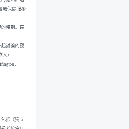
民醫療保健服務
康的時刻。這
一起討論的觀
作人）
gton，
，包括《獨立
國記者協會年