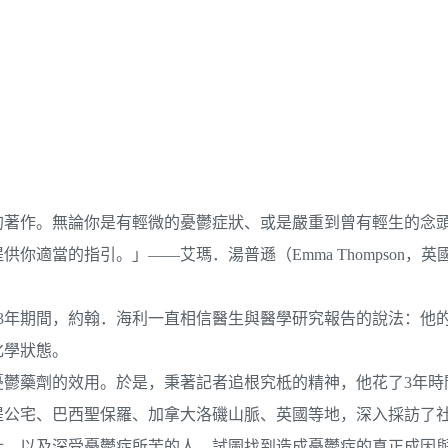
的著作。無論你是有輕微的憂鬱症狀、或是嚴重到曾有輕生的念
適當的指引。」——艾瑪．湯普遜（Emma Thompson，英
13年期間，約翰．海利一直相信醫生與醫學研究報告的說法：他
化學狀態。
鬱藥劑的效用。於是，秉著記者追根究柢的精神，他花了3年時間，
提公宅、巴西聖保羅、加拿大洛磯山脈、英國等地，深入採訪了
士、以及深受憂鬱症所苦的人，試圖找到造成憂鬱症的真正成因