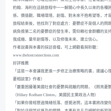
約翰．海利在這趟旅程中一一解開心中長久以來的各種
係、價值觀、職場環境、創傷、對未來不抱希望等，才
旅程結束後，他找到了對症處方：憂鬱症不是個人的問
病負擔第二名的憂鬱症的發生率，需仰賴社會群體的支
我成癮、童年創傷等，以及修復未來、建立信心。
作者說書與本書的採訪音檔，可上網觀看與聆聽：
www.thelostconnections.com
好評推薦
「這是一本會讓我更進一步修正治療策略的書，建議心
憂相談室》作者）
「嚴重困擾著美國社會的憂鬱與疏離的問題，《照亮憂
（Hillary Rodham Clinton，美國民主黨政治人物）
「如果你曾經歷過情緒低落、感覺迷惘，這本書將改變你的生
「對於這個當代普及的問題，本書有非凡且細膩的新發