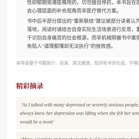
性抑郁期需遵医嘱用药，切勿擅自停药，本书旨在
会心理层面的补充视角而非医疗替代方案。
书中后半部分提出的“重新联结”建议被部分读者认
落地，阅读时请结合自身实际生活场景进行反思，
于识别自身痛苦的社会根源，而非机械照搬书中案
免陷入“道理都懂却无法执行”的挫败感。
本导读基于书籍简介、目录、原文摘录、短评和书评生成，不等
精彩摘录
"
As I talked with many depressed or severely anxious people, 
always knew her depression was lifting when she felt her se
"
would be a mont
"