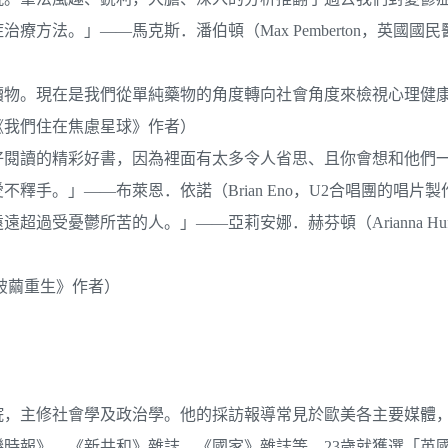
方法。」——馬克斯．潘伯頓（Max Pemberton，英國國
讀物。現在是我們從單純藥物的角度轉向社會角度來檢視心理健
，《我們住在焦慮星球》作者）
好閱讀的精彩好書，因為裡面有太多令人省思、且你會想和他們
手。」——布萊恩．依諾（Brian Eno，U2合唱團的唱片製
憂鬱所苦的人。」——亞莉安娜．赫芬頓（Arianna Huffin
破繭重生》作者）
王學院，主修社會學及政治學。他的採訪報導常見於歐美各主要媒體
時報》、《新共和》雜誌、《國家》雜誌等。23歲就獲選「英