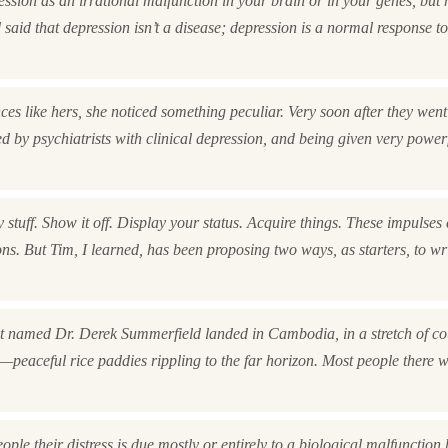
ssion as an irrational malfunction in your brain or in your genes, but 
d said that depression isn’t a disease; depression is a normal response 
s like hers, she noticed something peculiar. Very soon after they went
ed by psychiatrists with clinical depression, and being given very power
y stuff. Show it off. Display your status. Acquire things. These impulses 
s. But Tim, I learned, has been proposing two ways, as starters, to wri
rist named Dr. Derek Summerfield landed in Cambodia, in a stretch of co
en—peaceful rice paddies rippling to the far horizon. Most people there 
ople their distress is due mostly or entirely to a biological malfunction