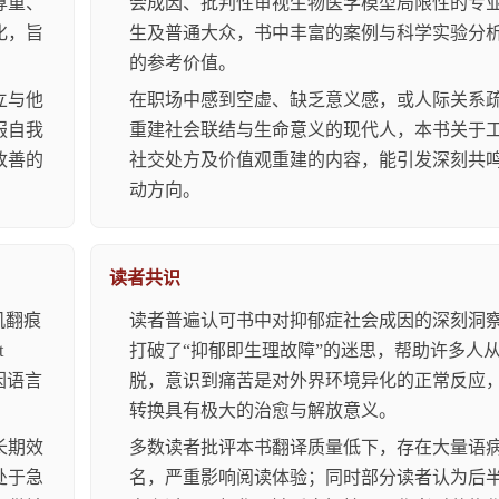
尊重、
会成因、批判性审视生物医学模型局限性的专
化，旨
生及普通大众，书中丰富的案例与科学实验分
的参考价值。
立与他
在职场中感到空虚、缺乏意义感，或人际关系
服自我
重建社会联结与生命意义的现代人，本书关于
改善的
社交处方及价值观重建的内容，能引发深刻共
动方向。
读者共识
机翻痕
读者普遍认可书中对抑郁症社会成因的深刻洞
t
打破了“抑郁即生理故障”的迷思，帮助许多人
免因语言
脱，意识到痛苦是对外界环境异化的正常反应
转换具有极大的治愈与解放意义。
长期效
多数读者批评本书翻译质量低下，存在大量语
处于急
名，严重影响阅读体验；同时部分读者认为后