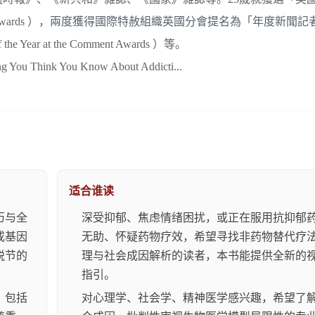
e British Press Awards ），兩度獲得國際特赦組織英國分會提名為「年度
Year at the Comment Awards ）等。
ink You Know About Addicti...
适合谁读
历与全
深受抑郁、焦虑情绪困扰，或正在服用抗抑郁
或基因
无助、怀疑药物疗效，希望寻找非药物替代疗
脱节的
理与社会成因解析的读者，本书能提供全新的
指引。
，包括
对心理学、社会学、精神医学感兴趣，希望了