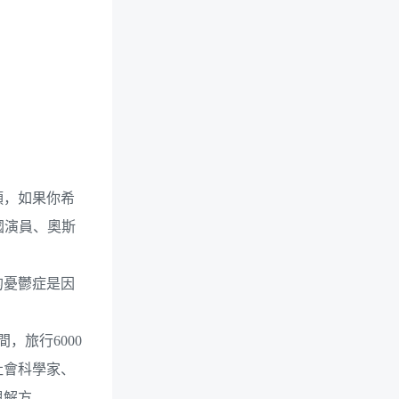
頭，如果你希
國演員、奧斯
的憂鬱症是因
旅行6000
社會科學家、
與解方。