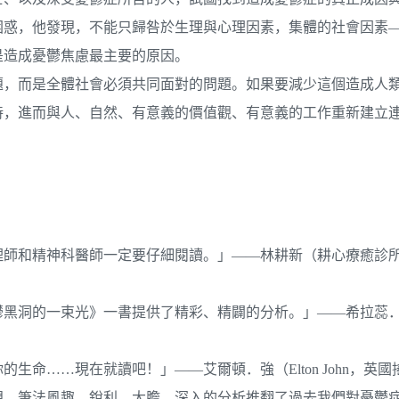
困惑，他發現，不能只歸咎於生理與心理因素，集體的社會因素
是造成憂鬱焦慮最主要的原因。
題，而是全體社會必須共同面對的問題。如果要減少這個造成人
持，進而與人、自然、有意義的價值觀、有意義的工作重新建立
理師和精神科醫師一定要仔細閱讀。」——林耕新（耕心療癒診
鬱黑洞的一束光》一書提供了精彩、精闢的分析。」——希拉蕊
命……現在就讀吧！」——艾爾頓．強（Elton John，英
現。筆法風趣、銳利，大膽、深入的分析推翻了過去我們對憂鬱