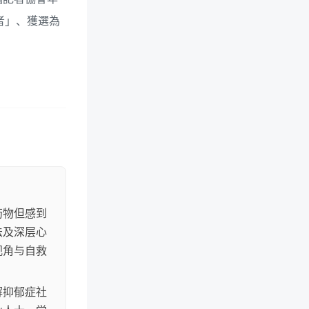
新聞記者」、獲選為
药物但感到
法及深层心
视角与自救
解抑郁症社