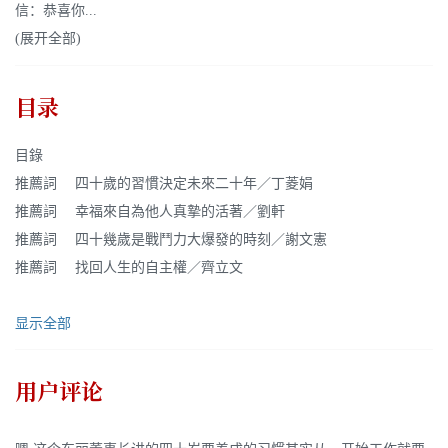
信：恭喜你...
(展开全部)
目录
目錄
推薦詞 四十歲的習慣決定未來二十年／丁菱娟
推薦詞 幸福來自為他人真摯的活著／劉軒
推薦詞 四十幾歲是戰鬥力大爆發的時刻／謝文憲
推薦詞 找回人生的自主權／齊立文
显示全部
用户评论