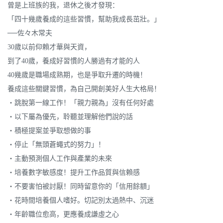
曾是上班族的我，退休之後才發現：
「四十幾歲養成的這些習慣，幫助我成長茁壯。」
──佐々木常夫
30歲以前仰賴才華與天資，
到了40歲，養成好習慣的人勝過有才能的人
40幾歲是職場成熟期，也是爭取升遷的時機！
養成這些關鍵習慣，為自己開創美好人生大格局！
‧跳脫第一線工作！「親力親為」沒有任何好處
‧以下屬為優先，聆聽並理解他們說的話
‧積極提案並爭取想做的事
‧停止「無頭蒼蠅式的努力」！
‧主動預測個人工作與產業的未來
‧培養數字敏感度！提升工作品質與信賴感
‧不要害怕被討厭！同時留意你的「信用餘額」
‧花時間培養個人嗜好。切記別太過熱中、沉迷
‧年齡職位愈高，更應養成謙虛之心