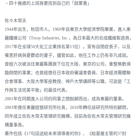
‧四十幾歲的上班族要找到自己的「啟蒙書」
佐々木常夫
1944年出生，秋田市人。1969年自東京大學經濟學院畢業，進入東
麗纖維公司（Toray Industries, Inc.，為日本最大的合成纖維製造商，
2017年在全球50大化工企業排名第13位）。家有自閉症長子，以及
罹患肝病與憂鬱症的妻子，儘管如此，他在工作上仍有非凡成就。
曾經六次被派往東麗集團旗下位在大阪、東京的公司，重整無數瀕
臨倒閉的事業；也曾經擔任日本政府審議會委員、日本經濟團體聯
合會理事、大阪大學客座教授、神戶大學講師等公職，可說是「工
作與生活完美平衡」的最佳代表。
2001年在同期進入公司的同事之間脫穎而出，成為東麗的董事。
2003年擔任東麗經營研究所社長，2010年轉任該研究所特別顧問，
同年成立佐佐木常夫管理研究機構，目前為佐佐木常夫管理研究機
構董事長。
著作包括《17句話送給未來領導者的你》、《給基層主管的37封