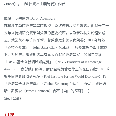
Zuboff），《監控資本主義時代》作者
戴倫．艾塞默魯 Daron Acemoglu
麻省理工學院經濟學學院教授，為該校最高榮譽教職。他過去二十
五年來持續研究繁榮與貧困的歷史根源，以及新科技對於經濟成
長、就業與不平等的影響。曾榮獲眾多獎項與榮譽：2005年獲頒
「克拉克獎章」（John Bates Clark Medal），該獎章授予四十歲以
下、對經濟思想與知識具有重大貢獻的經濟學家；2016年榮獲
「BBVA基金會新領域知識獎」（BBVA Frontiers of Knowledge
Award），表彰他在經濟、財務金融與管理學上的傑出貢獻；2019年
獲基爾世界經濟研究院（Kiel Institute for the World Economy）的
「經濟學全球經濟獎」（Global Economy Prize）。作品：與詹姆
斯．羅賓森（James Robinson）合著《自由的窄廊》（T...
(展开全部)
目录