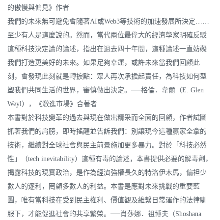
的傲慢與偏見》作者
我們的未來無可避免會隨著AI或Web3等技術的加速發展所決定……
至少有人是這麼說的。然而，當代兩位最偉大的經濟學家明確反駁
這種科技決定論的論述，指出在過去四十年間，這種論述一直妨礙
我們打造更美好的未來。如果足夠幸運，或許未來當我們回顧此
刻，會發現此刻就是轉捩點：眾人再次承擔起責任，為科技如何型
塑我們共同生活的世界，審慎做出決定。──格倫．韋爾（E. Glen
Weyl），《激進市場》合著者
本書對於科技變革的過去與現在做出精采而全面的回顧，作者試圖
抓著我們的肩膀，即時搖醒並告訴我們：別讓現今這種贏家全拿的
技術，繼續對全球社會與民主前景施加更多暴力。對於「科技必然
性」（tech inevitability）這種有毒的論述，本書提供必要的解毒劑，
揭露科技的現實政治，是作為經濟強權長久的特洛伊木馬，偏袒少
數人的逐利，罔顧多數人的利益。本書是應對未來挑戰的重要藍
圖，唯有當科技在受到民主權利、價值觀及維繫日常運作的法律馴
服下，才能促進社會的共享繁榮。──肖莎娜．祖博夫（Shoshana