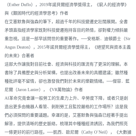
（Esther Duflo），2019年諾貝爾經濟學獎得主，《窮人的經濟學》
與《艱困時代的經濟學思考》作者
在艾塞默魯與強森的筆下，超過千年的科技變遷史壯闊展開。全書
矛頭直指經濟學家既對科技變遷抱持盲目的熱情，卻對權力傾斜嚴
重忽視。這是一部早該問世的重要著作。──安格斯．迪頓爵士（Sir
Angus Deaton），2015年諾貝爾經濟學獎得主，《絕望死與資本主義
的未來》合著者
這部大作讓我對目前社會、經濟與科技的匯流有了更深的理解。本
書除了具備歷史與分析架構，也提出改善未來的具體建議；雖然種
種批評毫不留情，卻也激發我們對於未來的樂觀情緒。──傑容．藍
尼爾（Jaron Lanier），《VR萬物論》作者
AI革命究竟會讓一般勞工的生產力上升、辛勞度下降，或者只是創
造出更多由機器人看管、剝削勞工且監控嚴格的工作場所？這是我
們必須探問的重要議題。幸運的是，艾塞默魯與強森已經著手提出
解答，提供清晰的歷史脈絡，梳理其中種種經濟誘因，為我們照亮
一條更好的前行路徑。──凱西．歐尼爾（Cathy O’Neil），《大數據