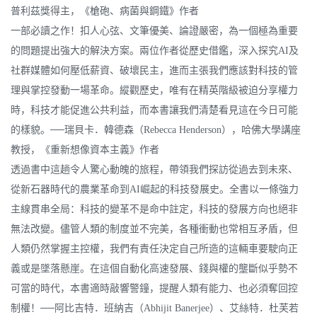
普利茲獎得主，《槍砲、病菌與鋼鐵》作者
一部必讀之作！扣人心弦、文筆優美、論證嚴密，為一個極為重要
的問題提出強大的解決方案。兩位作者從歷史借鑑，深入探究AI及
社群媒體如何壓低薪資、破壞民主，進而主張我們應該對科技的管
理與掌控發動一場革命。縱觀歷史，唯有在精英階級被迫分享權力
時，科技才能促進公共利益，而本書讓我們清楚看見這在今日可能
的樣貌。──瑞貝卡．韓德森（Rebecca Henderson），哈佛大學講座
教授，《重新想像資本主義》作者
透過書中這趟令人驚心動魄的旅程，帶領我們探訪從過去到未來、
從新石器時代的農業革命到AI崛起的科技發展史。全書以一條強力
主線貫串全局：科技的變革不是命中註定，科技的發展方向也絕非
無法改變。儘管人類的制度並不完美，各種衝動也常相互矛盾，但
人類仍然掌握主控權，我們有責任決定自己所造的這輛車要駛向正
義或是墜落懸崖。在這個自動化高速發展、錢與權的壟斷似乎勢不
可當的時代，本書適時敲響警鐘，提醒人類有能力、也必須奪回控
制權！──阿比吉特．班納吉（Abhijit Banerjee）、艾絲特．杜芙若