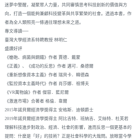
迷夢中警醒，凝聚眾人力量，共同審慎思考科技創新的價值與方
向，打造一個能夠兼顧科技變革與共享繁榮的社會。透過本書，作
者為全人類照亮一條通往理想未來之道。
專文導讀──
臺灣大學經濟系特聘教授 林明仁
盛讚好評
《槍砲、病菌與鋼鐵》作者 賈德．戴蒙
《正義》、《成功的反思》作者 邁可．桑德爾
《重新想像資本主義》作者 瑞貝卡．韓德森
《監控資本主義時代》作者 肖莎娜．祖博夫
《VR萬物論》作者 傑容．藍尼爾
《激進市場》合著者 格倫．韋爾
2015年諾貝爾經濟學獎得主 安格斯．迪頓爵士
2019年諾貝爾經濟學獎得主 阿比吉特．班納吉、艾絲特．杜芙若
理解科技進步對政治、經濟、社會的影響，進而反思一個更基本的
提問：什麼是「好」的技術？正是社會科學的大哉問。放眼當今學