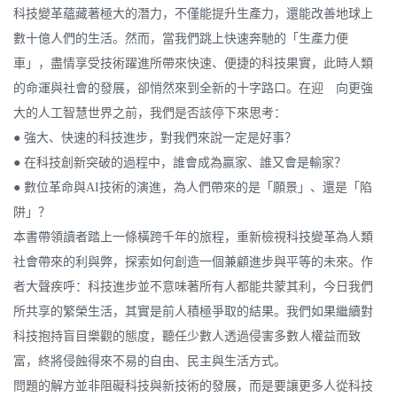
科技變革蘊藏著極大的潛力，不僅能提升生產力，還能改善地球上
數十億人們的生活。然而，當我們跳上快速奔馳的「生產力便
車」，盡情享受技術躍進所帶來快速、便捷的科技果實，此時人類
的命運與社會的發展，卻悄然來到全新的十字路口。在迎 向更強
大的人工智慧世界之前，我們是否該停下來思考：
● 強大、快速的科技進步，對我們來說一定是好事？
● 在科技創新突破的過程中，誰會成為贏家、誰又會是輸家？
● 數位革命與AI技術的演進，為人們帶來的是「願景」、還是「陷
阱」？
本書帶領讀者踏上一條橫跨千年的旅程，重新檢視科技變革為人類
社會帶來的利與弊，探索如何創造一個兼顧進步與平等的未來。作
者大聲疾呼：科技進步並不意味著所有人都能共蒙其利，今日我們
所共享的繁榮生活，其實是前人積極爭取的結果。我們如果繼續對
科技抱持盲目樂觀的態度，聽任少數人透過侵害多數人權益而致
富，終將侵蝕得來不易的自由、民主與生活方式。
問題的解方並非阻礙科技與新技術的發展，而是要讓更多人從科技