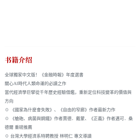
书籍介绍
全球獨家中文版！《金融時報》年度選書
關心AI時代人類命運的必讀之作
當代經濟學巨擘從千年歷史經驗借鑑，重新定位科技變革的價值與
方向
☉ 《國家為什麼會失敗》、《自由的窄廊》作者最新力作
☉ 《槍砲、病菌與鋼鐵》作者賈德．戴蒙、《正義》作者邁可．桑
德爾 重磅推薦
☉ 台灣大學經濟系特聘教授 林明仁 專文導讀