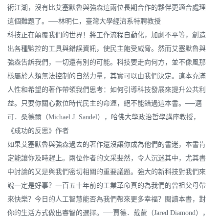
術江湖，沒有比艾塞默魯與強森這兩位長期合作的夥伴更適合處理
這個難題了。──林明仁，臺灣大學經濟系特聘教授
科技正在顛覆我們的世界！將工作流程自動化，加劇不平等，創造
出各種監控的工具與錯誤資訊，使民主飽受威脅。然而艾塞默魯與
強森告訴我們，一切還有別的可能。科技要走向何方，並不像風那
樣屬於人類無法控制的自然力量，其實可以由我們決定。這本充滿
人性和希望的著作帶領我們思考：如何引導科技發展來提升公共利
益。只要你關心數位時代民主的命運，絕不能錯過這本書。──邁
可．桑德爾（Michael J. Sandel），哈佛大學政治哲學講座教授，
《成功的反思》作者
如果艾塞默魯與強森過去的著作還沒讓你成為他們的書迷，本書肯
定能讓你及時趕上。兩位作者的文采斐然，令人沉迷其中，尤其書
中討論的又是與我們密切相關的重要議題。強大的新科技對我們來
說一定是好事？一百五十年前的工業革命真的為我們的曾祖父母帶
來快樂？今日的人工智慧能否為我們帶來更多幸福？閱讀本書，對
你的生活方式做出睿智的選擇。──賈德．戴蒙（Jared Diamond），