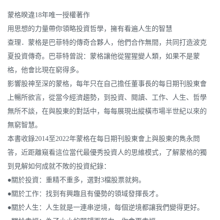
蒙格睽違18年唯一授權著作
用思想的力量帶你領略投資哲學，擁有看遍人生的智慧
查理．蒙格是巴菲特的傳奇合夥人，他們合作無間，共同打造波克
夏投資傳奇。巴菲特曾說：蒙格讓他從猩猩變人類，如果不是蒙
格，他會比現在窮得多。
影響股神至深的蒙格，每年只在自己擔任董事長的每日期刊股東會
上暢所欲言，從當今經濟趨勢，到投資、閱讀、工作、人生、哲學
無所不談，在與股東的對話中，每每展現出縱橫市場半世紀以來的
無窮智慧。
本書收錄2014至2022年蒙格在每日期刊股東會上與股東的雋永問
答，近距離窺看這位當代最優秀投資人的思維模式，了解蒙格的獨
到見解如何成就不敗的投資紀錄：
●關於投資：重精不重多，選對3檔股票就夠。
●關於工作：找到有興趣且有優勢的領域發揮長才。
●關於人生：人生就是一連串逆境，每個逆境都讓我們變得更好。