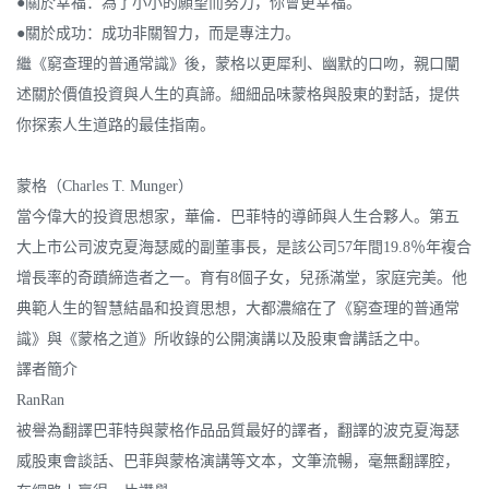
●關於幸福：為了小小的願望而努力，你會更幸福。
●關於成功：成功非關智力，而是專注力。
繼《窮查理的普通常識》後，蒙格以更犀利、幽默的口吻，親口闡
述關於價值投資與人生的真諦。細細品味蒙格與股東的對話，提供
你探索人生道路的最佳指南。
蒙格（Charles T. Munger）
當今偉大的投資思想家，華倫．巴菲特的導師與人生合夥人。第五
大上市公司波克夏海瑟威的副董事長，是該公司57年間19.8％年複合
增長率的奇蹟締造者之一。育有8個子女，兒孫滿堂，家庭完美。他
典範人生的智慧結晶和投資思想，大都濃縮在了《窮查理的普通常
識》與《蒙格之道》所收錄的公開演講以及股東會講話之中。
譯者簡介
RanRan
被譽為翻譯巴菲特與蒙格作品品質最好的譯者，翻譯的波克夏海瑟
威股東會談話、巴菲與蒙格演講等文本，文筆流暢，毫無翻譯腔，