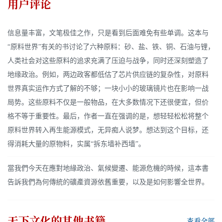
用户评论
信息量丰富，文笔极佳之作，只是看到后面难免有些单调。这本与
“原料世界”有关的书讨论了六种原料：砂、盐、铁、铜、石油与锂，
人类社会对这些原料的追求充满了压迫与战争，同时还深刻塑造了
地缘政治。例如，两边政客都低估了芯片供应链的复杂性，对原料
世界真实运作方式了解的不够；一块小小的玻璃镜片也在影响一战
局势。这些原料不仅是一般物品，在大多数情况下还很便宜，但价
格不等于重要性。最后，作者一直在强调的是，想轻轻松松将整个
原料世界转入再生能源模式，无异痴人说梦。想达到这个目标，还
得消耗大量的原物料，实属“拆东墙补西墙”。
當我們今天在應對地緣政治、氣候變遷、能源危機的時候，這本書
告訴我們為何傳統的礦產資源依舊重要，以及是如何影響全世界。
天下文化
的其他书籍
查看全部