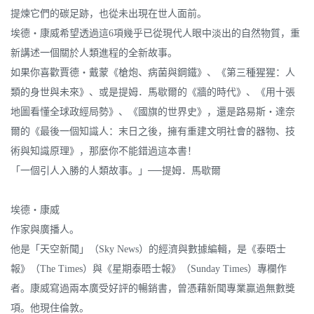
提煉它們的碳足跡，也從未出現在世人面前。
埃德・康威希望透過這6項幾乎已從現代人眼中淡出的自然物質，重
新講述一個關於人類進程的全新故事。
如果你喜歡賈德‧戴蒙《槍炮、病菌與鋼鐵》、《第三種猩猩：人
類的身世與未來》、或是提姆．馬歇爾的《牆的時代》、《用十張
地圖看懂全球政經局勢》、《國旗的世界史》，還是路易斯‧達奈
爾的《最後一個知識人：末日之後，擁有重建文明社會的器物、技
術與知識原理》，那麼你不能錯過這本書！
「一個引人入勝的人類故事。」──提姆．馬歇爾
埃德・康威
作家與廣播人。
他是「天空新聞」（Sky News）的經濟與數據編輯，是《泰晤士
報》（The Times）與《星期泰晤士報》（Sunday Times）專欄作
者。康威寫過兩本廣受好評的暢銷書，曾憑藉新聞專業贏過無數獎
項。他現住倫敦。