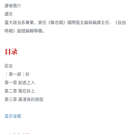
譯者簡介
譚天
臺大政治系畢業，曾任《聯合報》國際版主編與編譯主任、《自由
時報》副總編輯等職。
目录
前言
｜第一部｜砂
第一章 創造之人
第二章 築在砂上
第三章 最漫長的旅程
显示全部