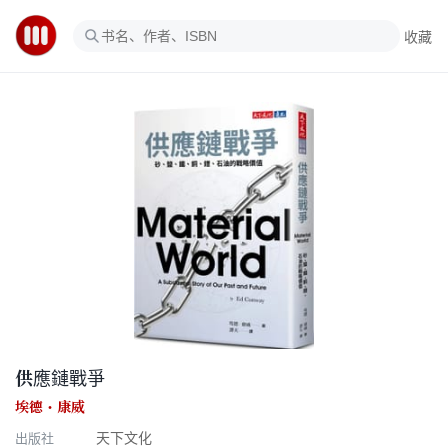
收藏
供應鏈戰爭
埃德・康威
出版社
天下文化