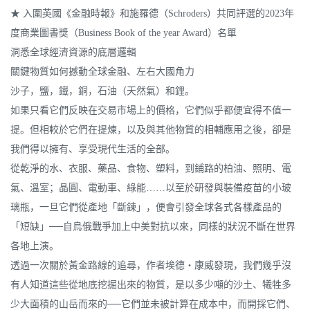
★ 入圍英國《金融時報》和施羅德（Schroders）共同評選的2023年
度商業圖書獎（Business Book of the year Award）名單
洞悉全球經濟資源的底層邏輯
關鍵物質如何撼動全球金融、左右大國角力
沙子，鹽，鐵，銅，石油（天然氣）和鋰。
如果只看它們反映在交易市場上的價格，它們似乎都便宜得不值一
提。但相較於它們在提煉，以及與其他物質的相輔應用之後，卻是
我們得以擁有、享受現代生活的全部。
從乾淨的水、衣服、藥品、食物、塑料，到鋪路的柏油、照明、電
氣、溫室；晶圓、電動車、綠能……以至於研發與裝備疫苗的小玻
璃瓶，一旦它們從產地「斷鍊」，便會引發全球各式各樣產品的
「短缺」──自烏俄戰爭加上中美對抗以來，同樣的狀況不斷在世界
各地上演。
透過一次關於黃金路線的追尋，作者埃德・康威發現，我們幾乎沒
有人知道這些從地底挖掘出來的物質，是以多少噸的沙土、犧牲多
少大面積的山岳而來的──它們並未被計算在成本中，而開採它們、