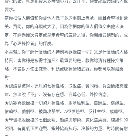
常犯的錯，就是花費太多時間心力，去在乎、迎合那些錯誤的人或
要求。
當你把個人價值和你替他人做了多少事劃上等號，而且希望得到讚
美、贊同，你的麻煩就大了。因為你把你的個人價值交由他人決
定，在經過幾次肯定或拿走希望的威脅之後，你開始受到制約，成
為「心理操控者」的俘虜。
本書幫助你了解什麼樣的人特別喜歡操控一切？又是什麼樣的人格
特質，害你總是被得寸進尺？最重要的是，教你認清各種操控策
略，不管對方使出威脅、利誘或哪種情緒武器，你都可以輕鬆應
對：
★認識易被得寸進尺的七種性格：取悅症、贊同癮、負面情緒恐懼
症、無法說「不」、沒有存在感、自尊心低、外控信念。
★防範喜歡操控一切的九種性格：馬基維利型、自戀型、邊緣型、
依賴型、戲劇型、被動攻擊型、A型憤怒型、反社會型、成癮型。
★學習擺脫操控的七個訣竅：勤練思辯術、鈍化焦慮感、練熟你的
說詞、有勇氣正面迎戰、鍛鍊協商技巧、冷靜的力量、對時間有耐