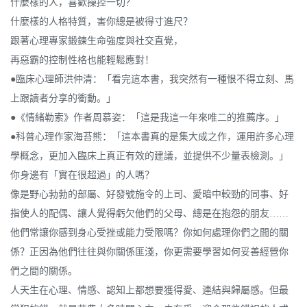
什麼樣的人，喜歡操控一切？
什麼樣的人格特質，害你總是被得寸進尺？
跟著心理專家鍛鍊生命強度與社交直覺，
再惡霸的控制性格也能輕鬆應對！
●臨床心理師洪仲清：「看完這本書，我突然有一種恨不得立刻、馬
上跟讀者分享的衝動。」
●《情緒勒索》作者周慕姿：「這是我這一年來唯二的推薦序。」
●科普心理作家海苔熊：「這本書真的是集大成之作，運用許多心理
學概念，更加入臨床上真正有效的建議，並提供不少量表檢測。」
你身邊有「實在很超過」的人嗎？
像是野心勃勃的部屬、好發號施令的上司、愛暗中較勁的同事、好
指使人的配偶、讓人覺得虧欠他們的父母、總是在抱怨的朋友……
他們常讓你感到身心受挫或能力受限嗎？你如何處理你們之間的關
係？正因為他們往往與你關係匪淺，你更需要學習如何妥善經營你
們之間的關係。
人天生在心理、情感、認知上都想要獲得愛、連結與歸屬感。但最