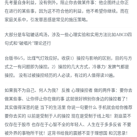
先考量自身利益，没有例外。阻止你去做某件事：他企图终止你正
在进行的某些事，因为这不符合他的利益，他不希望你继续。而在
家庭关系中，引发罪恶感是常见的施压策略。
大部分是车轱辘话鸡汤，涉及一些心理实验和实用方法比如ABCD四
句式和“破唱片”理论还行
台版书6/5，比煤气灯效应好。收获1）操控与影响的区别，目的与方
式之一有问题即为操控。2）操控的几大方式，冷暴力/ 发脾气都是
操控。 没有过被操控经历的人必读，有过的人值得读10遍。
如果我不为自己、何人为我？ 反推 心理操控者 做的两件事：要你去
做某些事、让你停止你在做的事 这就很好辨别你身边的操控着了！
其实值得深思的是 当下的生活里 你说一句要什么 手机就会给你推荐
要你去买的 以前是受制于人的操控 现在是受制于线上啦！割韭菜不
仅存在于股市 也存在于心智不全的年轻人、人生在于多多反省 不要
被外界的事物所干扰！这背书给我的震撼不亚于理想国 和沉思录！