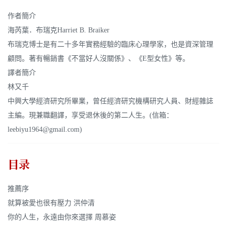
作者簡介
海芮葉．布瑞克Harriet B. Braiker
布瑞克博士是有二十多年實務經驗的臨床心理學家，也是資深管理
顧問。著有暢銷書《不當好人沒關係》、《E型女性》等。
譯者簡介
林又千
中興大學經濟研究所畢業，曾任經濟研究機構研究人員、財經雜誌
主編。現兼職翻譯，享受退休後的第二人生。(信箱：
leebiyu1964@gmail.com
)
目录
推薦序
就算被愛也很有壓力 洪仲清
你的人生，永遠由你來選擇 周慕姿