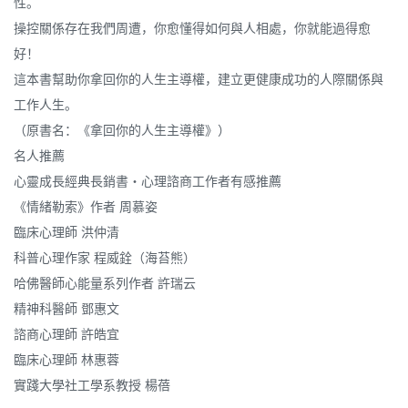
性。
操控關係存在我們周遭，你愈懂得如何與人相處，你就能過得愈
好！
這本書幫助你拿回你的人生主導權，建立更健康成功的人際關係與
工作人生。
（原書名：《拿回你的人生主導權》）
名人推薦
心靈成長經典長銷書‧心理諮商工作者有感推薦
《情緒勒索》作者 周慕姿
臨床心理師 洪仲清
科普心理作家 程威銓（海苔熊）
哈佛醫師心能量系列作者 許瑞云
精神科醫師 鄧惠文
諮商心理師 許皓宜
臨床心理師 林惠蓉
實踐大學社工學系教授 楊蓓