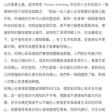
心的重要元素。經濟學家 Thomas Schelling 早在四十五年前就以一個
傳神的例子說明這個概念：「假設一名六歲小女孩需要好幾萬元動
手術，好讓她的生命可以捱到聖誕節，郵局一定會被一個個塞滿錢
的信封給淹沒。但假設報道寫的是，再不推行銷售稅籌集資金，曼
徹斯特的醫院便無法運作，屆時死亡率將明顯上升，在這種情況
下，並不會有很多人慷慨解囊。」有了名字和故事，受害者似乎更
顯可憐。通常有具體受害者才能牽動同理心。
其次，同理心容易讓我們重視個體勝過群體。人們對於有魅力的
人、和自己相似的人，或具有同樣種族或國家背景的人，會產生更
多同理心。研究發現，人們在觀看一系列面孔的照片時，會對與自
己同樣種族的面孔產生較多同理心。我們對一個個體愈了解，對個
人的關心愈會勝過群體。
同理心也會導致殘酷或侵略性的行為。憤怒和同理心有許多共通
點，其一是在碰到可感知的不平等、殘酷或不道德後所產生的反
應。許多目睹犯罪或不公不義的人都會對受害者產生深切的同理
心，想要替受害者討回公道或報復犯罪者。而研究顯示，天生比較