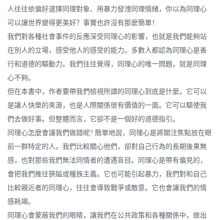
人往往依偏好選擇同理對象、用暴力發洩同理情緒，你以為同理心
可以讓世界變得更美好？事實也許沒有那麼簡單！
我們對各種社會事件的反應深受同理心的影響，也就是我們能夠站
在別人的立場，感受他人的感受的能力。多數人都認為同理心是善
行和道德的驅動力。我們往往覺得，同理心的唯一問題，就是同理
心不夠。
但在本書中，作者要帶我們檢視所謂的同理心到底是什麼。它可以
是讓人快樂的來源，也是人際關係很有價值的一面。它可以驅使我
們去做好事。但整體而言，它卻不是一個好的道德指引。
同理心怎麼會讓我們做錯呢? 簡單地說，同理心是將關注焦點放在眼
前一群特定的人。我們比較關心他們，卻對自己行為的長期後果無
感，也對那些我們無法同情者的遭遇盲目。同理心是帶有偏見的，
會把我們推往狹隘或種族主義。它也可能引起暴力，我們對和自己
比較親近者的同理心，往往會導致戰爭或敵意。它也會讓我們的情
感耗竭。
同理心會蒙蔽我們的眼睛，讓我們在公共政策和各種關係中，做出