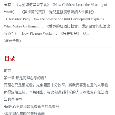
著有︰《兒童如何學習字義》（How Children Learn the Meaning of
Words）、《笛卡爾的寶寶：從兒童發展學解讀人性奧祕》
（Descartes' Baby: How the Science of Child Development Explains
What Makes Us Human）、《香醇的紅酒比較貴，還是昂貴的紅酒比
較香？》（How Pleasure Works）、《只是嬰兒》（J...
(展开全部)
目录
前言
第一章 都是同理心惹的禍？
同理心只是聚光燈，光束範圍十分狹窄，將我們喜愛在意的人事物
照得熠熠生輝，也將陌生、相異和遭到排斥的人事物捨棄在無法察
知的昏暗中。
•同理心不是那顆拯救蒼生的萬靈丹
•與同理心無關的善行義舉