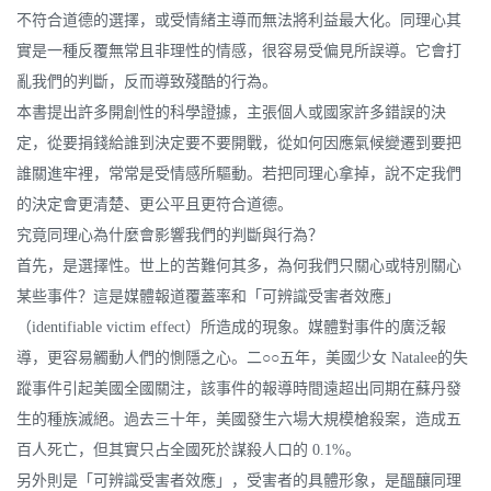
不符合道德的選擇，或受情緒主導而無法將利益最大化。同理心其
實是一種反覆無常且非理性的情感，很容易受偏見所誤導。它會打
亂我們的判斷，反而導致殘酷的行為。
本書提出許多開創性的科學證據，主張個人或國家許多錯誤的決
定，從要捐錢給誰到決定要不要開戰，從如何因應氣候變遷到要把
誰關進牢裡，常常是受情感所驅動。若把同理心拿掉，說不定我們
的決定會更清楚、更公平且更符合道德。
究竟同理心為什麼會影響我們的判斷與行為？
首先，是選擇性。世上的苦難何其多，為何我們只關心或特別關心
某些事件？這是媒體報道覆蓋率和「可辨識受害者效應」
（identifiable victim effect）所造成的現象。媒體對事件的廣泛報
導，更容易觸動人們的惻隱之心。二○○五年，美國少女 Natalee的失
蹤事件引起美國全國關注，該事件的報導時間遠超出同期在蘇丹發
生的種族滅絕。過去三十年，美國發生六場大規模槍殺案，造成五
百人死亡，但其實只占全國死於謀殺人口的 0.1%。
另外則是「可辨識受害者效應」，受害者的具體形象，是醞釀同理