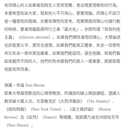
有同理心的人如果看到陌生人受苦受難，會出現更侵略性的行為。
本書希望告訴大家，幫助別人不只用心，更要用腦。同理心不該只
是一種感性的情緒，亦要有理性的思考。而實際將同理心付諸行動
的時候，要運用腦筋將所行之善「最大化」，亦即所謂「有效利他
主義」（effective altruism）。如果我們理性運用同理心，大眾論述
也許能更公平、更符合道德。如果我們能真正體會，失去一百條性
命比失去一條命更加嚴重，如果我們能認同，遠在他國、和我們看
起來截然不同的人，他們的性命跟我們的家人一樣重要，那麼政策
就能有所改善。
保羅‧布倫 Paul Bloom
耶魯大學最受歡迎的心理學教授，所講授的線上開放課程，選課人
數突破30萬人次。文章散見於《大西洋雜誌》（The Atlantic）、
《紐約時報》（New York Times）、《波士頓評論》（Boston
Review）及《自然》（Nature）等媒體。現居康乃迪克州紐哈芬市
（New Haven）。