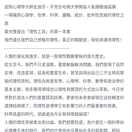
認知心理學大師史迪芬‧平克在哈佛大學開設人氣爆棚通識課
一場橫跨心理學、哲學、科學、邏輯、統計、批判性思維的理性之
旅
最完整提出「理性工具」的第一本書
我們遠比我們自己想像的理性，真正的關鍵是，相信與運用理性！
--------------------------------------------
人類的演化與進步，就是一部理性戰勝蒙昧的偉大歷史。
從古至今，我們不只求溫飽，還會動腦解決問題。我們發現了自然
定律、改造星球、延長和豐富生命，甚至說得出自己三不五時就揶
揄的理性原則。理性向來是哲學、心理學、科學、數學和政治學的
基本主題，很多應用領域也以理性與實證的方式加以革新。今日世
界對於過去人們的愚蠢感到訝異，更害怕未來會被現在這些糊塗的
選擇給搞壞了，而理性是博學又有影響力的人們最重要的資產。
科學昌盛的時代，卻處處充斥反智與懷疑論調？
人類的理性常被拿出來討論，我們想要知道，為什麼在一個科學如
此複雜先進的時代，我們的社會卻充斥著如此多的假新聞、假科