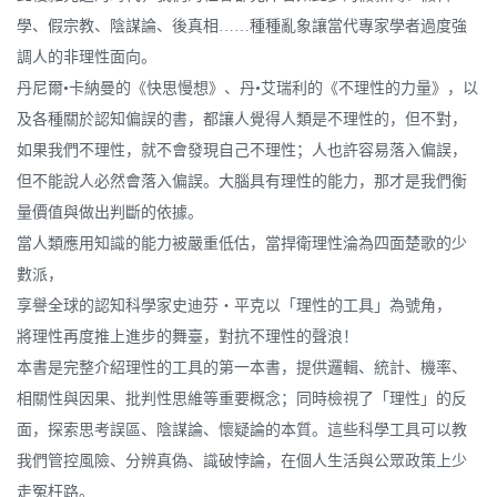
學、假宗教、陰謀論、後真相……種種亂象讓當代專家學者過度強
調人的非理性面向。
丹尼爾•卡納曼的《快思慢想》、丹•艾瑞利的《不理性的力量》，以
及各種關於認知偏誤的書，都讓人覺得人類是不理性的，但不對，
如果我們不理性，就不會發現自己不理性；人也許容易落入偏誤，
但不能說人必然會落入偏誤。大腦具有理性的能力，那才是我們衡
量價值與做出判斷的依據。
當人類應用知識的能力被嚴重低估，當捍衛理性淪為四面楚歌的少
數派，
享譽全球的認知科學家史迪芬‧平克以「理性的工具」為號角，
將理性再度推上進步的舞臺，對抗不理性的聲浪！
本書是完整介紹理性的工具的第一本書，提供邏輯、統計、機率、
相關性與因果、批判性思維等重要概念；同時檢視了「理性」的反
面，探索思考誤區、陰謀論、懷疑論的本質。這些科學工具可以教
我們管控風險、分辨真偽、識破悖論，在個人生活與公眾政策上少
走冤枉路。