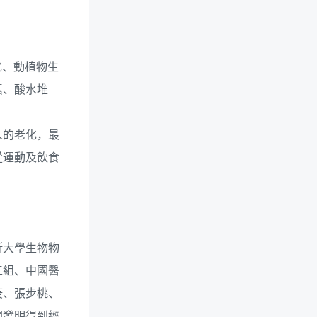
化、動植物生
素、酸水堆
人的老化，最
從運動及飲食
斯大學生物物
工組、中國醫
庚、張步桃、
關發明得到經