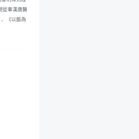
現從事漢唐醫
》、《以脈為