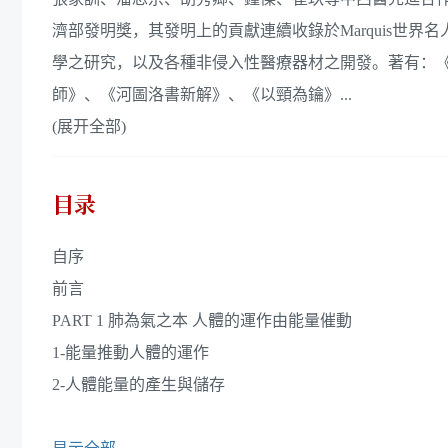
濟部發明獎，其發明上的貢獻連續收錄於Marquis世
學之研究，以及各種非侵入性醫療器材之開發。著有：
師》、《河圖洛書新解》、《以頸為鑰》...
(展开全部)
目录
自序
前言
PART 1 肺為氣之本 人體的運作由能量催動
1-能量推動人體的運作
2-人體能量的產生與儲存