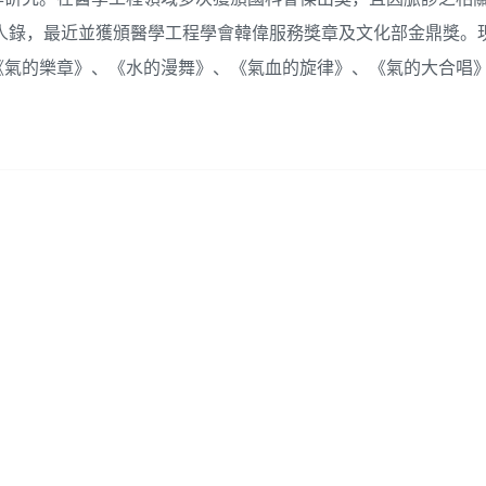
界名人錄，最近並獲頒醫學工程學會韓偉服務獎章及文化部金鼎獎。
《氣的樂章》、《水的漫舞》、《氣血的旋律》、《氣的大合唱