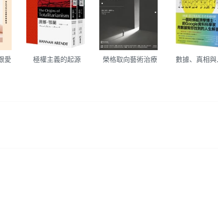
跟愛
極權主義的起源
榮格取向藝術治療
數據、真相與
！