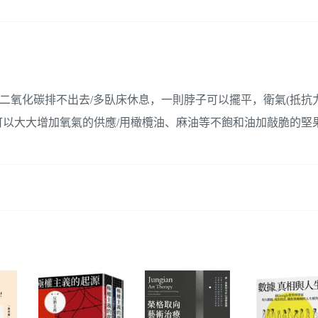
二氧化碳排不出去/多臥床休息，一則脖子可以擺平，衛氣(抵抗
以大大增加氧氣的供應/用橄欖油、麻油等不飽和油加敲脆的堅