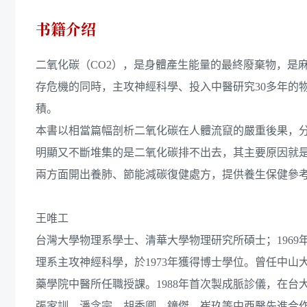
书籍介绍
二氧化碳（CO2），是身體產生能量的最終廢棄物，是
存危機的同時，主攻神經科學、投入中醫研究30多年的
積。
本書以相當篇幅剖析二氧化碳在人體流竄的嚴重後果，
明顯又不斷堆集的是二氧化碳排不出去，其主要原因就
兩方面開出養肺、節能減碳復健處方，提供養生保健參
王唯工
台灣大學物理系學士、清華大學物理研究所碩士；196
理系主攻神經科學，於1973年獲得博士學位。曾任中
藥學院中醫所任職授課。1988年首次製成脈診儀，在
張家訓、潘念宗、胡秀卿、鐘傑、崔玖等中西醫先進合