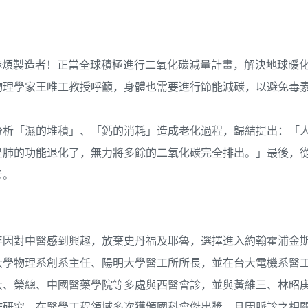
麻煩製造者！正當全球積極進行二氧化碳減量計畫，解決地球暖
物理學家王唯工教授呼籲，身體也需要進行節能減碳，以避免毒
分析「濕的堆積」、「鈣的消耗」造成老化過程，歸結提出：「
是肺的功能退化了，無力將多餘的二氧化碳完全排出。」最後，
考。
9年因對中醫感到興趣，放棄史丹福及耶魯，選擇進入約翰霍浦金
山大學物理系創系主任、陽明大學醫工所所長，並在台大電機系醫
台大、榮總、中國醫藥學院等多處與西醫會診，並與黃維三、林昭
作研究。在醫學工程領域多次獲頒國科會傑出獎，且因脈診之相