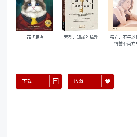
菲式思考
索引，知識的鑰匙
獨立，不等於
情誓不兩立
下载
收藏