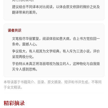
建议结合不同译本对比阅读，以体会原文修辞的微妙之处及
翻译带来的差异。
读者共识
文笔极尽华丽繁复，阅读体验如患大病，合上书方觉捡回一
条命，震撼人心。
争议极大，有人视其为文学经典，有人斥为三流小说，评价
呈现两极分化。
亨伯特从未真正将洛丽塔视为独立的人，这种物化与自我毁
灭令人感到恐怖。
本导读基于书籍简介、目录、原文摘录、短评和书评生成，不等同
于全文精读。
精彩摘录