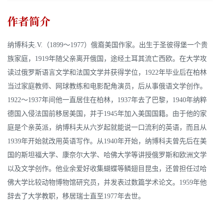
作者简介
纳博科夫.V.（1899～1977）俄裔美国作家。出生于圣彼得堡一个贵
族家庭，1919年随父亲离开俄国，途经土耳其流亡西欧。在大学攻
读过俄罗斯语言文学和法国文学并获得学位，1922年毕业后在柏林
当过家庭教师、网球教练和电影配角演员，后从事俄语文学创作。
1922～1937年间他一直居住在柏林，1937年去了巴黎，1940年纳粹
德国入侵法国前移居美国，并于1945年加入美国国籍。由于他的家
庭是个亲英派，纳博科夫从六岁起就能说一口流利的英语，而且从
1939年开始就改用英语写作。从1940年开始，纳博科夫曾先后在美
国的斯坦福大学、康奈尔大学、哈佛大学等讲授俄罗斯和欧洲文学
以及文学创作。他业余爱好收集蝴蝶等鳞翅目昆虫，还曾担任过哈
佛大学比较动物博物馆研究员，并发表过数篇学术论文。1959年他
辞去了大学教职，移居瑞士直至1977年去世。