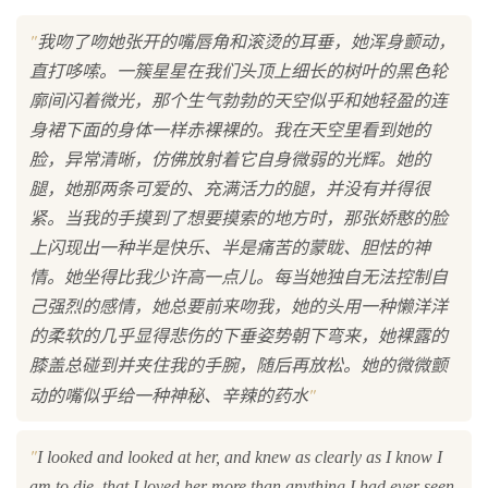
"
我吻了吻她张开的嘴唇角和滚烫的耳垂，她浑身颤动，
直打哆嗦。一簇星星在我们头顶上细长的树叶的黑色轮
廓间闪着微光，那个生气勃勃的天空似乎和她轻盈的连
身裙下面的身体一样赤裸裸的。我在天空里看到她的
脸，异常清晰，仿佛放射着它自身微弱的光辉。她的
腿，她那两条可爱的、充满活力的腿，并没有并得很
紧。当我的手摸到了想要摸索的地方时，那张娇憨的脸
上闪现出一种半是快乐、半是痛苦的蒙眬、胆怯的神
情。她坐得比我少许高一点儿。每当她独自无法控制自
己强烈的感情，她总要前来吻我，她的头用一种懒洋洋
的柔软的几乎显得悲伤的下垂姿势朝下弯来，她裸露的
膝盖总碰到并夹住我的手腕，随后再放松。她的微微颤
"
动的嘴似乎给一种神秘、辛辣的药水
"
I looked and looked at her, and knew as clearly as I know I
am to die, that I loved her more than anything I had ever seen