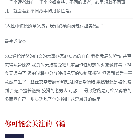
一千个读者就有一千个哈姆雷特，不同的读者，心里想着不同事
儿，就会看到不同故事的潘多拉盒。
“人性中道德感是义务，我们必须向灵魂付出美感。”
最棒的版本
8.03道貌岸然的自恋的恋童癖恶心病态的自白 看得我眉头紧皱 甚至
觉得毛骨悚然 我真的无法接受把儿童当作性幻想的对象这件事 9.24
今天读完了 读的过程中分分钟想把亨伯特掐死撕碎 但读到最后一章
竟然产生了一丝丝交杂着感动和难过的复杂情绪 果然我还是被他骗
到了 这个擅长诡辩 狡猾的老男人 可恶…. 最欣慰的是可怜又勇敢的
多丽靠自己一步步逃脱了他的控制 这是最好的结局
你可能会关注的书籍