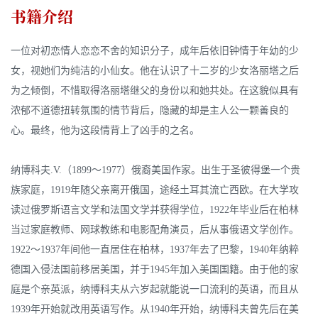
书籍介绍
一位对初恋情人恋恋不舍的知识分子，成年后依旧钟情于年幼的少
女，视她们为纯洁的小仙女。他在认识了十二岁的少女洛丽塔之后
为之倾倒，不惜取得洛丽塔继父的身份以和她共处。在这貌似具有
浓郁不道德扭转氛围的情节背后，隐藏的却是主人公一颗善良的
心。最终，他为这段情背上了凶手的之名。
纳博科夫.V.（1899～1977）俄裔美国作家。出生于圣彼得堡一个贵
族家庭，1919年随父亲离开俄国，途经土耳其流亡西欧。在大学攻
读过俄罗斯语言文学和法国文学并获得学位，1922年毕业后在柏林
当过家庭教师、网球教练和电影配角演员，后从事俄语文学创作。
1922～1937年间他一直居住在柏林，1937年去了巴黎，1940年纳粹
德国入侵法国前移居美国，并于1945年加入美国国籍。由于他的家
庭是个亲英派，纳博科夫从六岁起就能说一口流利的英语，而且从
1939年开始就改用英语写作。从1940年开始，纳博科夫曾先后在美