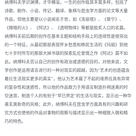
纳博科夫学识渊博，才华横溢，一生的创作极其丰富多样，包括了
诗歌、剧作、小说、传记、翻译、象棋与昆虫学方面的论文等大量
作品，但他主要是以小说闻名于世，如《洛丽塔》、《普宁》、
《微暗的火》、《阿达》、《透明物体》等都是脍炙人口的名篇。
纳博科夫前后期的创作在基本主题和结构手段上的连续性是很突出
的一个特征，从最初那部表现怀乡愁恩和移民生活的《玛丽》到他
七十岁时所写的那部大掉书袋的探索乱伦爱情之作《阿达》莫不如
此。纳博科夫否认自己的创作有政治或道德的目的，对他来说，文
学创作是运用语言进行的一种对现实的超越，因为“艺术的创造蕴含
着比生活现实更多的真实”，他认为艺术最了不起的境界应具有异常
的复杂性和迷惑性，所以他的作品致力于用语言制造扑朔迷离的时
空迷宫，制造个人的有别于“早已界定”的生活与现实，显示出一种华
美玄奥新奇的风格；此外，纳博科夫在昆虫学方面具有的兴趣和研
究方式也使他的作品对事物的观察与描述显示出一种细致入微和精
巧的特色。