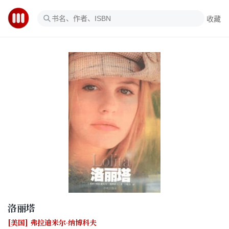
收藏
洛丽塔
[美国] 弗拉迪米尔·纳博科夫