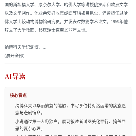
国的斯坦福大学、康奈尔大学、哈佛大学等讲授俄罗斯和欧洲文学
以及文学创作。他业余爱好收集蝴蝶等鳞翅目昆虫，还曾担任过哈
佛大学比较动物博物馆研究员，并发表过数篇学术论文。1959年他
纳博科夫学识渊博，...
(展开全部)
AI导读
核心看点
纳博科夫以华丽繁复的笔触，书写亨伯特对洛丽塔的病态迷
恋与悲剧宿命。
小说通过第一人称独白，展现叙述者试图美化罪行、掩盖罪
恶的复杂心理。