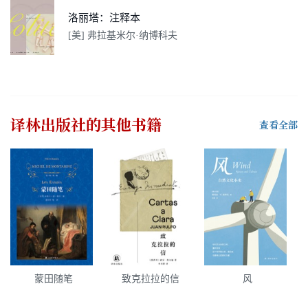
洛丽塔：注释本
[美] 弗拉基米尔·纳博科夫
译林出版社
的其他书籍
查看全部
蒙田随笔
致克拉拉的信
风