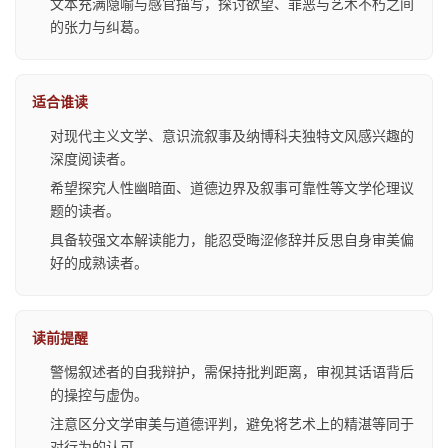
文本充满隐喻与感官描写，探讨欲望、罪恶与艺术不朽之间
的张力与纠葛。
适合谁读
对现代主义文学、意识流叙事及纳博科夫独特文风感兴趣的
深度阅读者。
希望探究人性幽暗面、道德边界及叙事可靠性等文学伦理议
题的读者。
具备较强文本解读能力，能忍受晦涩修辞并反思自身审美偏
好的成熟读者。
读前提醒
警惕叙述者的自我辩护，需保持批判距离，审视其话语背后
的操控与虚伪。
注意区分文学审美与道德评判，避免将艺术上的精湛等同于
对行为的认可。