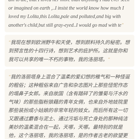
or imagined on earth ,..I insist the world know how much I
loved my Lolita,this Lolita,pale and polluted,and big with
"
another's child,but still gray-eyed..I would go mad with te
"
我现在想到欧洲野牛和天使，想到颜料持久的秘密。想
到预言性的十四行诗，想到艺术的庇护所。这就是你和
"
我可以共享的唯一不朽的事物，我的洛丽塔。
"
我的洛丽塔身上混合了温柔的爱幻想的稚气和一种怪诞
的粗俗；这种粗俗来自广告和杂志图片上那些忸怩作态
的塌鼻子女郎。来自故国（含有踏碎了的雏菊与汗水的
气味）的那些脂粉狼藉的青年女佣，也来自外地妓院里
那些装扮成小姑娘的非常年轻的妓女。而后所有这一切
又跟通过麝香与泥土、通过污垢与死亡身处的那种纯洁
美妙的温柔混合在一起，天哪，天哪。最特别的就是
他，这个洛丽塔，我的洛丽塔，是的作者古老的欲望更