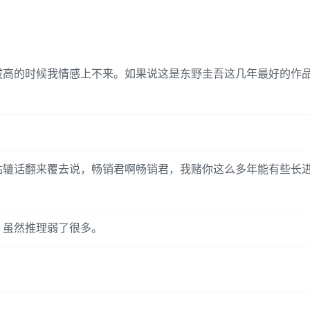
拔高的时候我情感上不来。如果说这是东野圭吾这几年最好的作
轱辘话翻来覆去说，畅销君啊畅销君，我赌你这么多年能有些长
。虽然推理弱了很多。