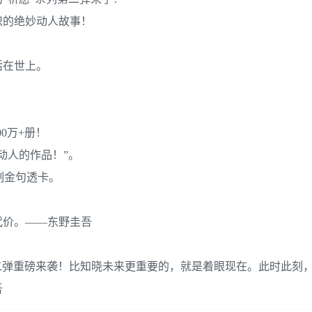
织的绝妙动人故事！
活在世上。
0万+册！
动人的作品！”。
制金句透卡。
代价。——东野圭吾
第二弹重磅来袭！比知晓未来更重要的，就是着眼现在。此时此刻
吾