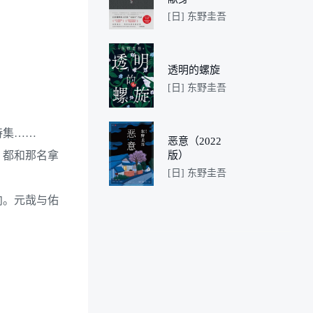
[日] 东野圭吾
透明的螺旋
[日] 东野圭吾
诗集……
恶意（2022
，都和那名拿
版）
[日] 东野圭吾
向。元哉与佑