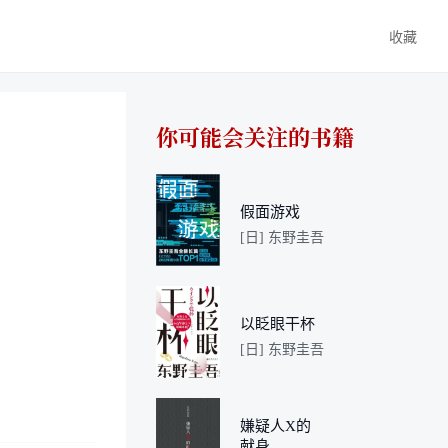
收藏
你可能会关注的书籍
假面游戏
[日] 东野圭吾
以眨眼干杯
[日] 东野圭吾
嫌疑人X的
献身