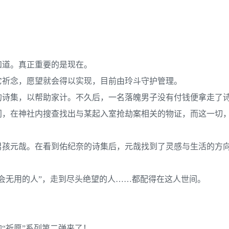
知道。真正重要的是现在。
它祈念，愿望就会得以实现，目前由玲斗守护管理。
的诗集，以帮助家计。不久后，一名落魄男子没有付钱便拿走了
门，在神社内搜查找出与某起入室抢劫案相关的物证，而这一切
男孩元哉。在看到佑纪奈的诗集后，元哉找到了灵感与生活的方
。
会无用的人”，走到尽头绝望的人……都配得在这人世间。
“祈愿”系列第二弹来了！