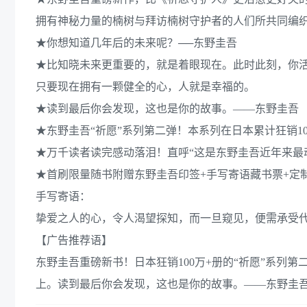
拥有神秘力量的楠树与拜访楠树守护者的人们所共同编
★你想知道几年后的未来呢？──东野圭吾
★比知晓未来更重要的，就是着眼现在。此时此刻，你
只要现在拥有一颗健全的心，人就是幸福的。
★读到最后你会发现，这也是你的故事。——东野圭吾
★东野圭吾“祈愿”系列第二弹！本系列在日本累计狂销10
★万千读者读完感动落泪！直呼“这是东野圭吾近年来最
★首刷限量随书附赠东野圭吾印签+手写寄语藏书票+定
手写寄语：
挚爱之人的心，令人渴望探知，而一旦窥见，便需承受
【广告推荐语】
东野圭吾重磅新书！日本狂销100万+册的“祈愿”系列
上。读到最后你会发现，这也是你的故事。——东野圭