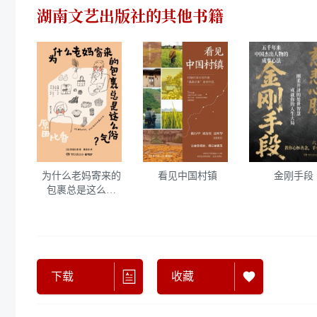
湖南文艺出版社
的其他书籍
为什么老妈寄来的
看见中国村镇
金刚手段
包裹总是这么俗
气？
下载
收藏