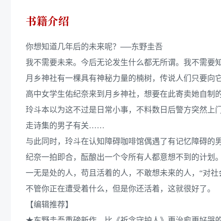
书籍介绍
你想知道几年后的未来呢？──东野圭吾
我不需要未来。今后无论发生什么都无所谓。我不需要
月乡神社有一棵具有神秘力量的楠树，传说人们只要向
高中女学生佑纪奈来到月乡神社，想要在此寄卖她自制
玲斗本以为这不过是日常小事，不料数日后警方突然上
走诗集的男子有关……
与此同时，玲斗在认知障碍咖啡馆偶遇了有记忆障碍的
纪奈一拍即合，酝酿出一个令所有人都意想不到的计划
一无是处的人，苟且活着的人，不敢想未来的人，“对社
不管你正在遭受着什么，但是你还活着，这就很好了。
【编辑推荐】
★东野圭吾重磅新作，比《祈念守护人》更治愈更好哭的