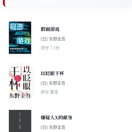
假面游戏
[日] 东野圭吾
评分
7.1分
以眨眼干杯
[日] 东野圭吾
评分
暂无
嫌疑人X的献身
[日] 东野圭吾