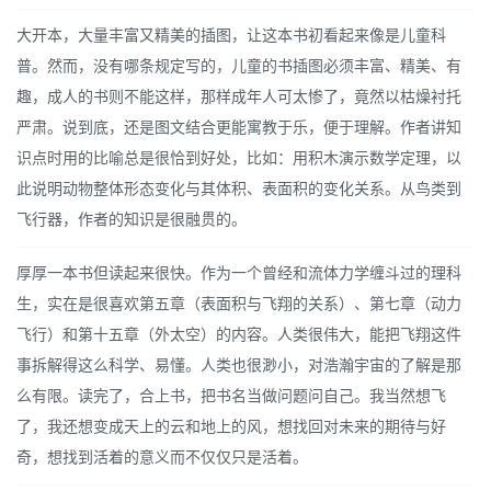
大开本，大量丰富又精美的插图，让这本书初看起来像是儿童科
普。然而，没有哪条规定写的，儿童的书插图必须丰富、精美、有
趣，成人的书则不能这样，那样成年人可太惨了，竟然以枯燥衬托
严肃。说到底，还是图文结合更能寓教于乐，便于理解。作者讲知
识点时用的比喻总是很恰到好处，比如：用积木演示数学定理，以
此说明动物整体形态变化与其体积、表面积的变化关系。从鸟类到
飞行器，作者的知识是很融贯的。
厚厚一本书但读起来很快。作为一个曾经和流体力学缠斗过的理科
生，实在是很喜欢第五章（表面积与飞翔的关系）、第七章（动力
飞行）和第十五章（外太空）的内容。人类很伟大，能把飞翔这件
事拆解得这么科学、易懂。人类也很渺小，对浩瀚宇宙的了解是那
么有限。读完了，合上书，把书名当做问题问自己。我当然想飞
了，我还想变成天上的云和地上的风，想找回对未来的期待与好
奇，想找到活着的意义而不仅仅只是活着。