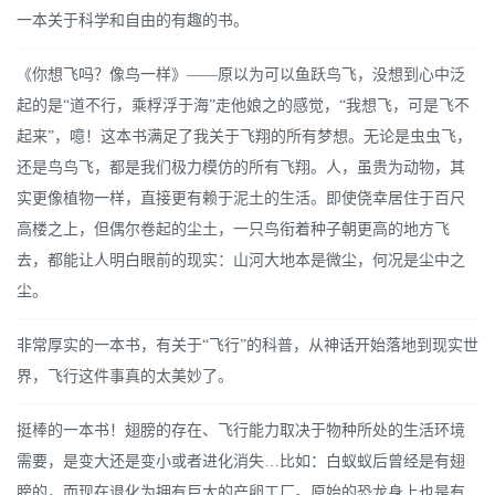
一本关于科学和自由的有趣的书。
《你想飞吗？像鸟一样》——原以为可以鱼跃鸟飞，没想到心中泛
起的是“道不行，乘桴浮于海”走他娘之的感觉，“我想飞，可是飞不
起来”，噫！这本书满足了我关于飞翔的所有梦想。无论是虫虫飞，
还是鸟鸟飞，都是我们极力模仿的所有飞翔。人，虽贵为动物，其
实更像植物一样，直接更有赖于泥土的生活。即使侥幸居住于百尺
高楼之上，但偶尔卷起的尘土，一只鸟衔着种子朝更高的地方飞
去，都能让人明白眼前的现实：山河大地本是微尘，何况是尘中之
尘。
非常厚实的一本书，有关于“飞行”的科普，从神话开始落地到现实世
界，飞行这件事真的太美妙了。
挺棒的一本书！翅膀的存在、飞行能力取决于物种所处的生活环境
需要，是变大还是变小或者进化消失…比如：白蚁蚁后曾经是有翅
膀的，而现在退化为拥有巨大的产卵工厂。原始的恐龙身上也是有