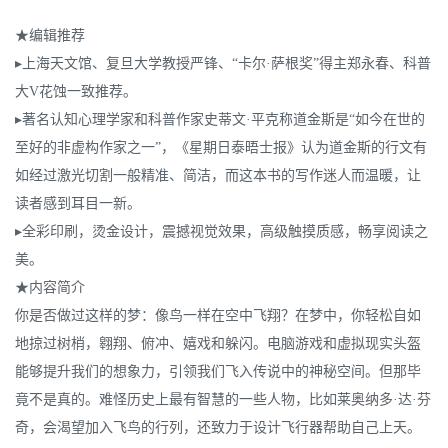
★️️️️️编辑推荐
▸上海天文馆、复旦大学教授严锋、“卡尔·萨根奖”得主郑永春、科普
大V花蚀一致推荐。
▸著名认知心理学家和科普作家史蒂文·平克称道金斯是“如今在世的
至好的非虚构作家之一”，《星期日泰晤士报》认为道金斯的行文有
如经过激光切割一般精准、简洁，而这本书的写作迷人而温暖，让
读者感到耳目一新。
▸全彩印刷，烫金设计，震撼视觉效果，高级触摸质感，畅享阅读之
美。
★️️️️️内容简介
你是否做过这样的梦：像鸟一样在空中飞翔？在梦中，你轻松自如
地掠过树梢，翱翔、俯冲、嬉戏和躲闪。电脑游戏和虚拟现实头盔
能够提升我们的想象力，引领我们飞入传说中的神秘空间。但那毕
竟不是真的。难怪历史上最有智慧的一些人物，比如莱奥纳多·达·芬
奇，会渴望加入飞鸟的行列，还致力于设计飞行器帮助自己上天。