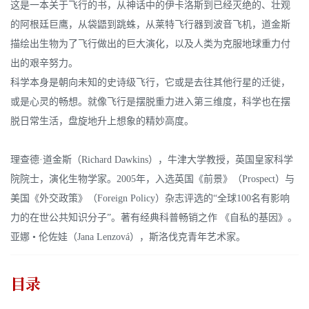
这是一本关于飞行的书，从神话中的伊卡洛斯到已经灭绝的、壮观
的阿根廷巨鹰，从袋鼯到跳蛛，从莱特飞行器到波音飞机，道金斯
描绘出生物为了飞行做出的巨大演化，以及人类为克服地球重力付
出的艰辛努力。
科学本身是朝向未知的史诗级飞行，它或是去往其他行星的迁徙，
或是心灵的畅想。就像飞行是摆脱重力进入第三维度，科学也在摆
脱日常生活，盘旋地升上想象的精妙高度。
理查德·道金斯（Richard Dawkins），牛津大学教授，英国皇家科学
院院士，演化生物学家。2005年，入选英国《前景》（Prospect）与
美国《外交政策》（Foreign Policy）杂志评选的“全球100名有影响
力的在世公共知识分子”。著有经典科普畅销之作 《自私的基因》。
亚娜 • 伦佐娃（Jana Lenzová），斯洛伐克青年艺术家。
目录