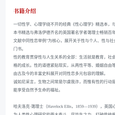
书籍介绍
一切性学、心理学绕不开的经典《性心理学》精选本，
本书精选与弗洛伊德齐名的英国著名学者蔼理士畅销百年的
文献中同性恋举例”为核心，展开关于性与个人、性与
门书。
性的教育贯穿性与人生关系的全部：生活就是教育，社
格的成长。性的道德紧贴现实，从两性平等、婚姻自由
由古及今的丰富史料展开对同性恋多元包容的理解。
诚如尼采言，生物之间常是尔虞我诈，而惟有性的行动
能享受自然予生命的福祉。
哈夫洛克·蔼理士（Havelock Ellis，1859—1
为人类性心理研究的两大泰斗。尽毕生之力，打破传统