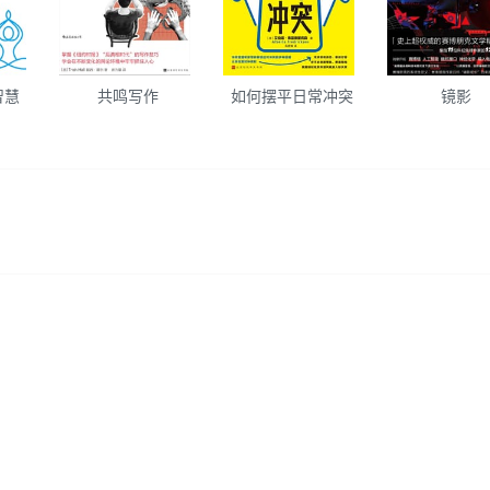
智慧
共鸣写作
如何摆平日常冲突
镜影