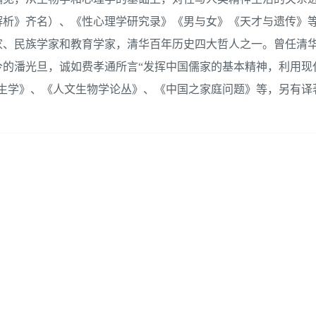
解析》齐名）、《性心理学研究录》《男与女》《天才与遗传》
生学家、民族学家和教育学家，清华百年历史四大哲人之一。曾任清
今的潘光旦，诚如费孝通所言“发挥中国儒家的基本精神，利用现
优生学》、《人文生物学论丛》、《中国之家庭问题》等，另有译