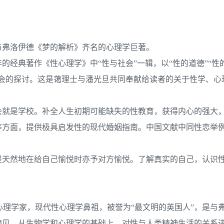
与弗洛伊德《梦的解析》齐名的心理学巨著。
经典著作《性心理学》中“性与社会”一辑，以“性的道德”“性的
社会的探讨。这是蔼理士与潘光旦共同奉献给读者的关于性学、心
会就是学校。补全人生初期可能缺失的性教育，获得内心的强大
等方面，提供极具启发性的现代婚姻指南。中国文献中同性恋举
是天然地在给自己愉悦时亦予对方愉悦。了解真实的自己，认识
939），英国心理学家，现代性心理学鼻祖，被誉为“最文明的英国人”，是
偏见，从生物学和心理学的基础上，对性与人类精神生活的关系