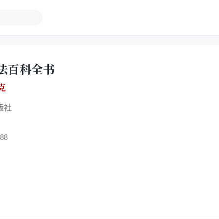
法百科全书
克
版社
88