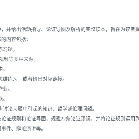
中，并给出活动指导、论证导图及解析的完整读本，旨在为读者
书的内容包括：
练习题。
e视频等多种来源。
中。
思维练习，或者给出对应链接。
作业。
能。
步讨论习题中引起的知识、哲学或伦理问题。
条论证规则和论证导图，规避22条论证谬误，并将论证规则运用
闻事件、辩论演讲等。