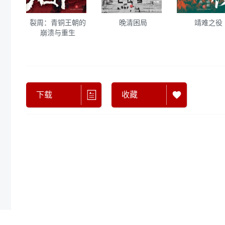
裂周：青铜王朝的
晚清困局
靖难之役
崩溃与重生
下载
收藏