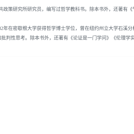
学哲学与公共政策研究所研究员，编写过哲学教科书。除本书外，还著有
专家，1982年在密歇根大学获得哲学博士学位，曾在纽约州立大学石溪分
和批判性思考。除本书外，还著有《论证是一门学问》《伦理学