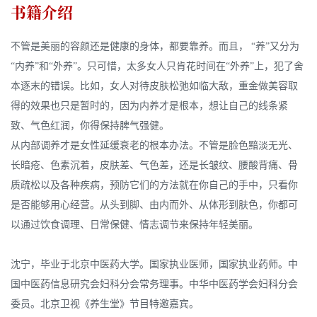
书籍介绍
不管是美丽的容颜还是健康的身体，都要靠养。而且， “养”又分为
“内养”和“外养”。只可惜，太多女人只肯花时间在“外养”上，犯了舍
本逐末的错误。比如，女人对待皮肤松弛如临大敌，重金做美容取
得的效果也只是暂时的，因为内养才是根本，想让自己的线条紧
致、气色红润，你得保持脾气强健。
从内部调养才是女性延缓衰老的根本办法。不管是脸色黯淡无光、
长暗疮、色素沉着，皮肤差、气色差，还是长皱纹、腰酸背痛、骨
质疏松以及各种疾病，预防它们的方法就在你自己的手中，只看你
是否能够用心经营。从头到脚、由内而外、从体形到肤色，你都可
以通过饮食调理、日常保健、情志调节来保持年轻美丽。
沈宁，毕业于北京中医药大学。国家执业医师，国家执业药师。中
国中医药信息研究会妇科分会常务理事。中华中医药学会妇科分会
委员。北京卫视《养生堂》节目特邀嘉宾。