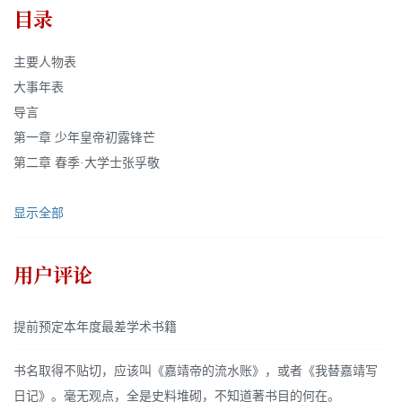
目录
主要人物表
大事年表
导言
第一章 少年皇帝初露锋芒
第二章 春季·大学士张孚敬
显示全部
用户评论
提前预定本年度最差学术书籍
书名取得不贴切，应该叫《嘉靖帝的流水账》，或者《我替嘉靖写
日记》。毫无观点，全是史料堆砌，不知道著书目的何在。