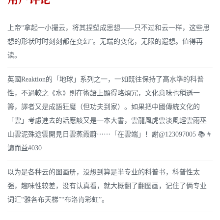
上帝“拿起一小撮云，将其捏塑成思想——只不过和云一样，这些思
想的形状时时刻刻都在变幻”。无端的变化，无限的遐想。值得再
读。
英國Reaktion的「地球」系列之一，一如既往保持了高水準的科普
性，不過較之《水》則在術語上顯得略煩冗，文化意味也稍遜一
籌，譯者又是成語狂魔（但功夫到家）。如果把中國傳統文化的
「雲」考慮進去的話應該又是一本大書，雲龍風虎雲淡風輕雲雨巫
山雲泥殊途雲開見日雲蒸霞蔚⋯⋯「在雲端」！謝@123097005 📚 #
讀而益#030
以为是各种云的图画册，没想到算是半专业的科普书，科普性太
强，趣味性较差，没有认真看，就大概翻了翻图画，记住了俩专业
词汇“雅各布天梯”“布洛肯彩虹”。