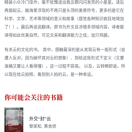
精装小众冷门佳作，毫不犹豫送出我五颗闪闪发亮的小星星。读后
再提起云，脑海里浮现的不再只是头顶的美景符号，更多的是它在
科学、文学、艺术等领域的意义和故事（感觉各种知识疯狂地增加
了！）。最后再说说翻译。原书为外文且涉猎多领域内容，译者能
译得如此优美自然，可见文采和翻译能力之佳，加只鸡腿。
有关云的文化的书。 其中，感触最深的是从发现云有一般形式（会
遭人反对，因为破坏其对云的想象）、到给这些形式下定义（又要
准确又要让人看得懂），这一过程不容易。 以及，云转瞬即逝，所
以现在给云拍照、看到别人拍的云，是一种幸运。
你可能会关注的书籍
外交“封”云
黎家松, 黄舍骄