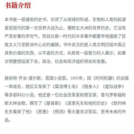
书籍介绍
本书是一部通俗的史书，论述了从地球的形成、生物和人类的起源
直到现代的第一次世界大战为止，横跨五大洲的世界历史。它没有
严肃史著的学究气，而且比那一时代的许多著作都要早地摆脱了民
族主义乃至欧洲中心论的褊狭。书中关注的是人类文明历程中真正
具有价值的东西，以平直的方式，向具有一般智力的人展示，如果
文明要想延续下去，政治、社会和经济组织将如何发展。
赫伯特·乔治·威尔斯，英国小说家。1895年，因《时间机器》的出版
一举成名，随后又发表了《莫洛博士岛》《隐身人》《星际战争》
等多部科幻小说。他还是一位社会改革家和预言家，曾与罗斯福和
斯大林会晤，撰写了《基普斯》《波里先生和他的历史》《勃列林
先生看穿了他》《恩惠》《预测》等大量关注现实、思考未来的作
品。